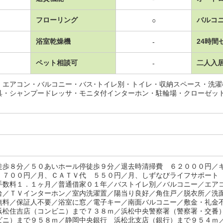
フローリング
バルコ
○
浴室乾燥機
24時間
-
ペット相談可
二人入
-
・エアコン・バルコニー・バス･トイレ別・トイレ・収納スペース・洗
具・シャンプードレッサ・モニタ付インターホン・駐輪場・クローゼッ
徒歩８分／５０あいホール停徒歩９分／退去時清掃費 ６２０００円／
 ７００円／月、ＣＡＴＶ代 ５５０円／月、しずなびライフサポート
手数料１．１ヶ月／普通借家０１年／バストイレ別／バルコニー／エア
台／ＴＶインターホン／室内洗濯置／陽当り良好／角住戸／脱衣所／洗
無料／保証人不要／浴室に窓／電子キー／南面バルコニー／敷金・礼金
浜松住吉店（コンビニ）まで７３８ｍ／浜松中央警察署（警察署・交番
ビニ）まで９５８ｍ／静岡中央銀行 浜松北支店（銀行）まで９５４ｍ