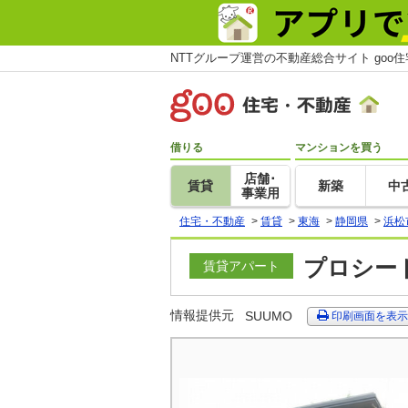
NTTグループ運営の不動産総合サイト goo
借りる
マンションを買う
店舗･
賃貸
新築
中
事業用
住宅・不動産
>
賃貸
>
東海
>
静岡県
>
浜松
プロシード
賃貸アパート
情報提供元
SUUMO
印刷画面を表示