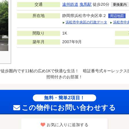
交通
遠州鉄道
曳馬駅
徒歩20分
乗換案内
所在地
静岡県浜松市中央区幸２
周辺地図
浜松市中央区の行政データ
浜松市中
間取り
1K
築年月
2007年9月
徒歩圏内です11帖の広め1Kで快適な生活！ 暗証番号式キーレック
照明付きのお部屋！
無料・簡単2項目！
この物件にお問い合わせする
お気に入りに追加する