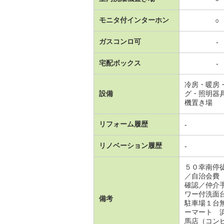
モニタ付インターホン
○
ガスコンロ可
-
宅配ボックス
-
冷房・暖房
設備
グ・照明器
機置き場
リフォーム履歴
-
リノベーション履歴
-
５０幸南停
／自治会費
確認／仲介
ワー付洗面
備考
駐車場１台
ーマート 
馬店（コン