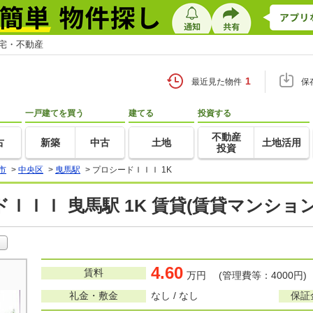
住宅・不動産
1
最近見た物件
保
一戸建てを買う
建てる
投資する
不動産
古
新築
中古
土地
土地活用
投資
市
>
中央区
>
曳馬駅
>
プロシードＩＩＩ 1K
ＩＩＩ 曳馬駅 1K 賃貸(賃貸マンショ
4.60
賃料
万円 (管理費等：4000円)
礼金・敷金
なし / なし
保証