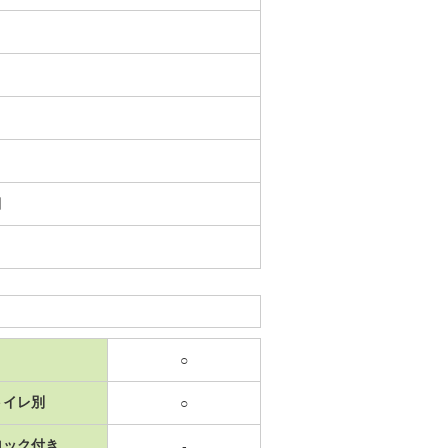
日
○
トイレ別
○
ロック付き
-