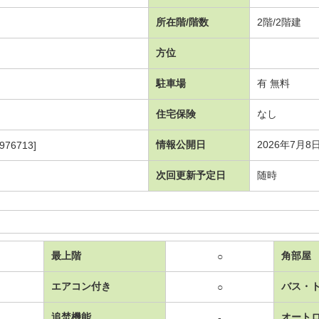
所在階/階数
2階/2階建
方位
駐車場
有 無料
住宅保険
なし
情報公開日
2026年7月8
976713]
次回更新予定日
随時
最上階
角部屋
○
エアコン付き
バス・
○
追焚機能
オート
-