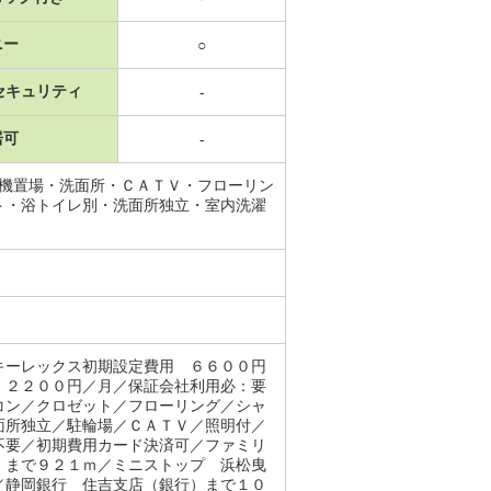
ニー
○
セキュリティ
-
居可
-
濯機置場・洗面所・ＣＡＴＶ・フローリン
ト・浴トイレ別・洗面所独立・室内洗濯
キーレックス初期設定費用 ６６００円
 ２２００円／月／保証会社利用必：要
コン／クロゼット／フローリング／シャ
面所独立／駐輪場／ＣＡＴＶ／照明付／
不要／初期費用カード決済可／ファミリ
）まで９２１ｍ／ミニストップ 浜松曳
／静岡銀行 住吉支店（銀行）まで１０