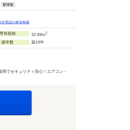
駅情報
央区周辺の家賃相場
専有面積
2
32.89m
築年数
築19年
ス採用でセキュリティ安心！エアコン・