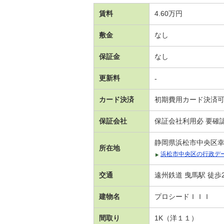
賃料
4.60万円
敷金
なし
保証金
なし
更新料
-
カード決済
初期費用カード決済
保証会社
保証会社利用必 要確
静岡県浜松市中央区
所在地
浜松市中央区の行政デ
交通
遠州鉄道 曳馬駅 徒歩
建物名
プロシードＩＩＩ
間取り
1K（洋１１）