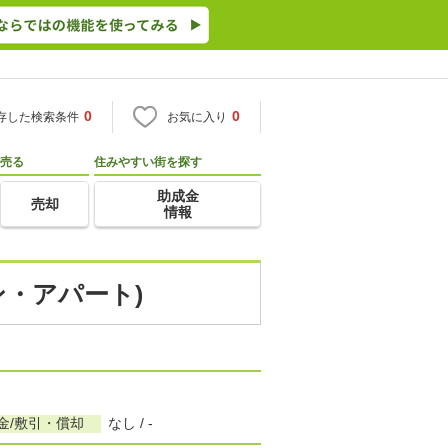
0
0
存した検索条件
お気に入り
売る
住みやすい街を探す
助成金
売却
情報
ン・アパート)
金/敷引・償却
なし / -