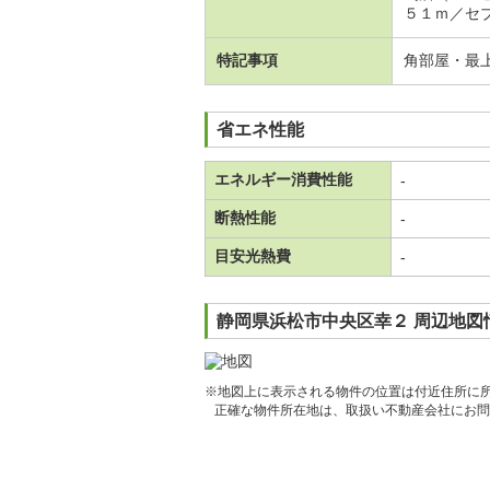
５１ｍ／セ
特記事項
角部屋・最
省エネ性能
エネルギー消費性能
-
断熱性能
-
目安光熱費
-
静岡県浜松市中央区幸２ 周辺地図
※地図上に表示される物件の位置は付近住所に
正確な物件所在地は、取扱い不動産会社にお問