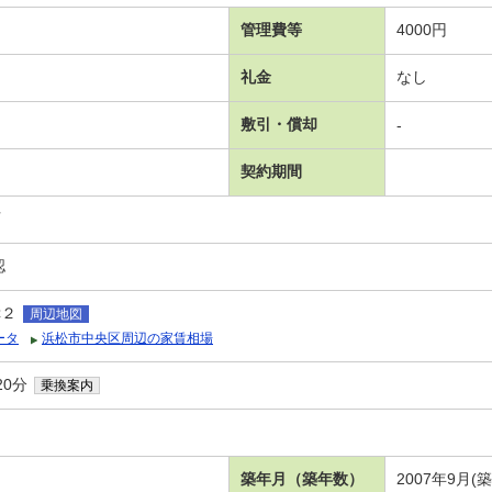
管理費等
4000円
礼金
なし
敷引・償却
-
契約期間
可
認
幸２
周辺地図
ータ
浜松市中央区周辺の家賃相場
20分
乗換案内
築年月（築年数）
2007年9月(築