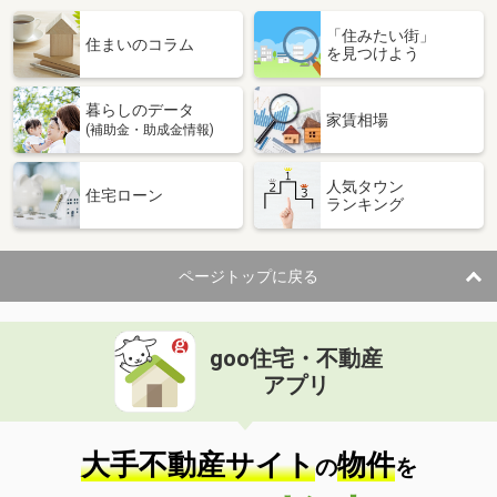
「住みたい街」
住まいのコラム
を見つけよう
暮らしのデータ
家賃相場
(補助金・助成金情報)
人気タウン
住宅ローン
ランキング
ページトップに戻る
goo住宅・不動産
アプリ
大手不動産サイト
物件
の
を