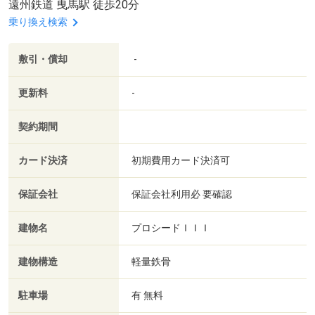
遠州鉄道 曳馬駅 徒歩20分
乗り換え検索
敷引・償却
-
更新料
-
契約期間
カード決済
初期費用カード決済可
保証会社
保証会社利用必 要確認
建物名
プロシードＩＩＩ
建物構造
軽量鉄骨
駐車場
有 無料