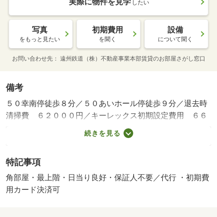
実際に物件を見学
したい
写真
初期費用
設備
をもっと見たい
を聞く
について聞く
お問い合わせ先
遠州鉄道（株）不動産事業本部賃貸のお部屋さがし窓口
備考
５０幸南停徒歩８分／５０あいホール停徒歩９分／退去時
清掃費 ６２０００円／キーレックス初期設定費用 ６６
００円／自治会費 ７００円／月、ＣＡＴＶ代 ５５０円
続きを見る
／月、しずなびライフサポート ２２００円／月／保証会
社利用必：要確認／仲介手数料１．１ヶ月／普通借家０１
特記事項
年／バストイレ別／バルコニー／エアコン／クロゼット／
フローリング／シャワー付洗面台／ＴＶインターホン／室
角部屋・最上階・日当り良好・保証人不要／代行 ・初期費
内洗濯置／陽当り良好／角住戸／脱衣所／洗面所独立／駐
用カード決済可
輪場／ＣＡＴＶ／照明付／駐車場１台無料／保証人不要／
浴室に窓／電子キー／南面バルコニー／敷金・礼金不要／