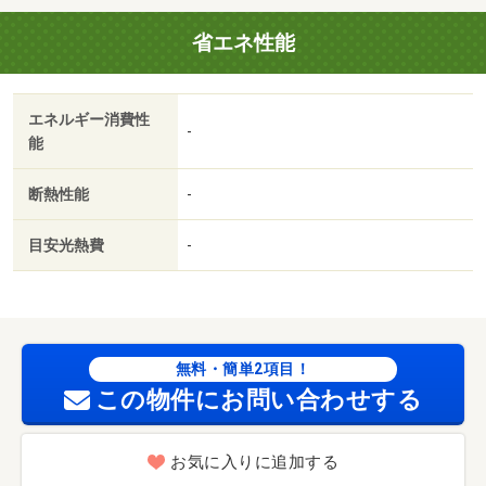
初期費用カード決済可／ファミリーマート 浜松住吉店
省エネ性能
（コンビニ）まで７３８ｍ／浜松中央警察署（警察署・交
番）まで９２１ｍ／ミニストップ 浜松曳馬店（コンビ
ニ）まで９５８ｍ／静岡中央銀行 浜松北支店（銀行）ま
エネルギー消費性
で９５４ｍ／静岡銀行 住吉支店（銀行）まで１０５１ｍ
-
能
／セブンイレブン浜松幸町店（コンビニ）まで９１０ｍ/賃
貸戸数:4戸
断熱性能
-
目安光熱費
-
無料・簡単2項目！
この物件にお問い合わせする
お気に入りに追加する