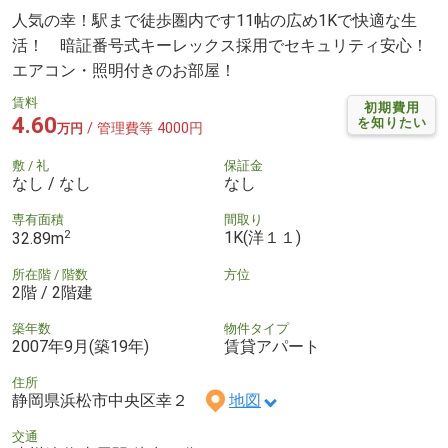
人気の幸！駅まで徒歩圏内です11帖の広め1Kで快適な生
活！ 暗証番号式キーレックス採用でセキュリティ安心！
エアコン・照明付きのお部屋！
賃料
初期費用
4.60
を知りたい
/ 管理費等 4000円
万円
敷 / 礼
保証金
なし / なし
なし
専有面積
間取り
2
1K(洋１１)
32.89m
所在階 / 階数
方位
2階 / 2階建
築年数
物件タイプ
2007年9月(築19年)
賃貸アパート
住所
静岡県浜松市中央区幸２
地図
交通