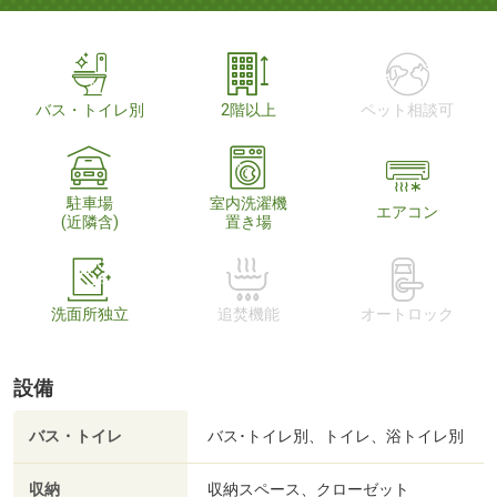
バス・トイレ別
2階以上
ペット相談可
駐車場
室内洗濯機
エアコン
(近隣含)
置き場
洗面所独立
追焚機能
オートロック
設備
バス・トイレ
バス･トイレ別、トイレ、浴トイレ別
収納
収納スペース、クローゼット