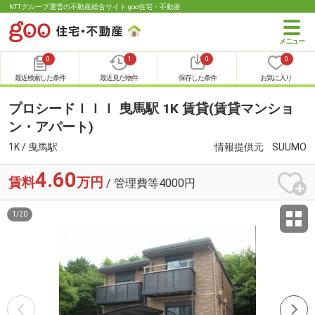
NTTグループ運営の不動産総合サイト goo住宅・不動産
0
1
0
0
最近検索した条件
最近見た物件
保存した条件
お気に入り
プロシードＩＩＩ 曳馬駅 1K 賃貸(賃貸マンショ
ン・アパート)
1K / 曳馬駅
情報提供元
SUUMO
4.60
賃料
万円
/ 管理費等4000円
1
/
20