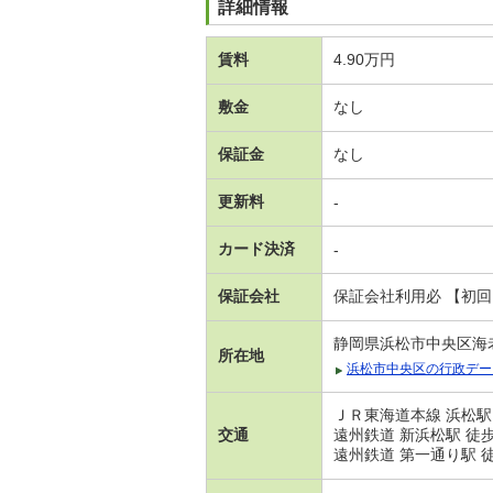
詳細情報
賃料
4.90万円
敷金
なし
保証金
なし
更新料
-
カード決済
-
保証会社
保証会社利用必 【初
静岡県浜松市中央区海
所在地
浜松市中央区の行政デー
ＪＲ東海道本線 浜松駅
交通
遠州鉄道 新浜松駅 徒
遠州鉄道 第一通り駅 徒