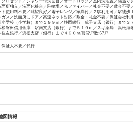
／クロゼット／シャワー付洗面台／オートロック／室内洗濯置／陽当り
洗面所独立／洗面化粧台／駐輪場／光ファイバー／礼金不要／敷金不要
ット使用料不要／眺望良好／電子レンジ／家具付／２駅利用可／駅徒歩
ンガス／洗面所にドア／高速ネット対応／敷金・礼金不要／保証会社利
葉小学校（小学校）まで１９９ｍ／静岡銀行 成子支店（銀行）まで３
浜松磐田信用金庫 駅南支店（銀行）まで５１９ｍ／スギ薬局 浜松海
井住友銀行／浜松支店（銀行）まで４９０ｍ/賃貸戸数:67戸
・保証人不要／代行
地図情報