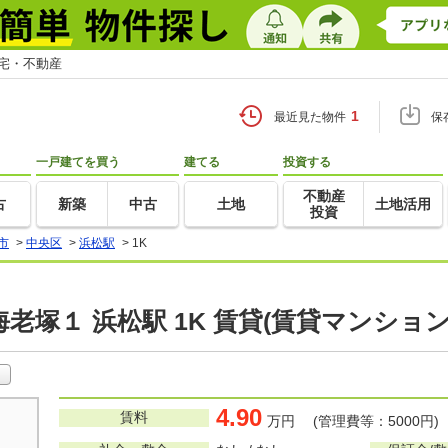
住宅・不動産
1
最近見た物件
保
一戸建てを買う
建てる
投資する
不動産
古
新築
中古
土地
土地活用
投資
市
>
中央区
>
浜松駅
>
1K
老塚１ 浜松駅 1K 賃貸(賃貸マンショ
4.90
賃料
万円 (管理費等：5000円)