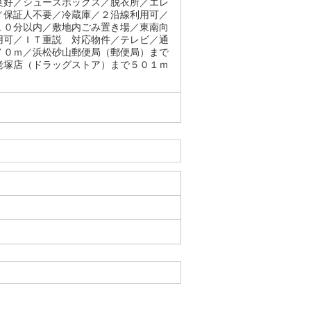
良好／シューズボックス／脱衣所／エレ
／保証人不要／冷蔵庫／２沿線利用可／
１０分以内／敷地内ごみ置き場／東南向
用可／ＩＴ重説 対応物件／テレビ／通
７０ｍ／浜松砂山郵便局（郵便局）まで
老塚店（ドラッグストア）まで５０１ｍ