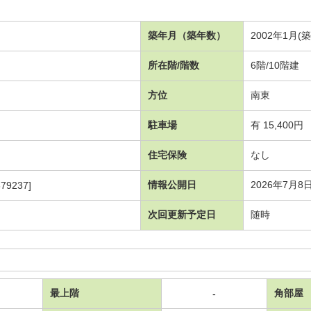
築年月（築年数）
2002年1月(
所在階/階数
6階/10階建
方位
南東
駐車場
有 15,400円
住宅保険
なし
情報公開日
2026年7月8
79237]
次回更新予定日
随時
最上階
角部屋
-