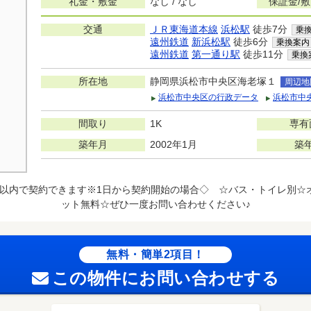
礼金・敷金
なし / なし
保証金/
交通
ＪＲ東海道本線
浜松駅
徒歩7分
乗
遠州鉄道
新浜松駅
徒歩6分
乗換案内
遠州鉄道
第一通り駅
徒歩11分
乗換
所在地
静岡県浜松市中央区海老塚１
周辺地
浜松市中央区の行政データ
浜松市中
間取り
1K
専有
築年月
2002年1月
築
円以内で契約できます※1日から契約開始の場合◇ ☆バス・トイレ別☆
ット無料☆ぜひ一度お問い合わせください♪
無料・簡単2項目！
この物件にお問い合わせする