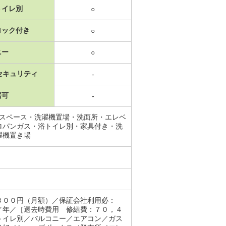
トイレ別
○
ロック付き
○
ニー
○
セキュリティ
-
居可
-
納スペース・洗濯機置場・洗面所・エレベ
ロパンガス・浴トイレ別・家具付き・洗
濯機置き場
３００円（月額）／保証会社利用必：
／年／［退去時費用 修繕費：７０，４
トイレ別／バルコニー／エアコン／ガス