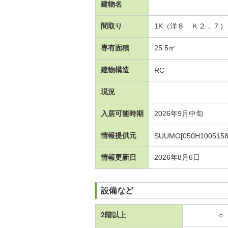
建物名
間取り
1K（洋８ Ｋ２．７）
専有面積
25.5㎡
建物構造
RC
現況
入居可能時期
2026年9月中旬
情報提供元
SUUMO[050H1005158
情報更新日
2026年8月6日
設備など
2階以上
○