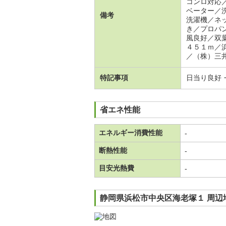
コンロ対応
ベーター／
備考
洗濯機／ネ
き／プロパ
風良好／双
４５１ｍ／
／（株）三
特記事項
日当り良好
省エネ性能
エネルギー消費性能
-
断熱性能
-
目安光熱費
-
静岡県浜松市中央区海老塚１ 周辺