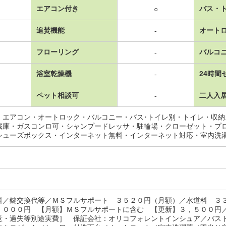
エアコン付き
バス・
○
追焚機能
オート
-
フローリング
バルコ
-
浴室乾燥機
24時間
-
ペット相談可
二人入
-
・エアコン・オートロック・バルコニー・バス･トイレ別・トイレ・収
蔵庫・ガスコンロ可・シャンプードレッサ・駐輪場・クローゼット・プ
シューズボックス・インターネット無料・インターネット対応・室内洗
料／鍵交換代等／ＭＳフルサポート ３５２０円（月額）／水道料 ３
，０００円 【月額】ＭＳフルサポートに含む 【更新】３，５００円
意・過失等別途実費］ 保証会社：オリコフォレントインシュア／バス