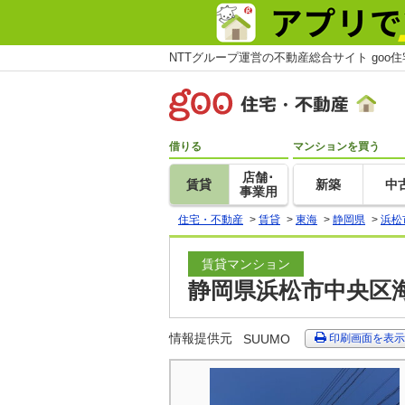
NTTグループ運営の不動産総合サイト goo
借りる
マンションを買う
店舗･
賃貸
新築
中
事業用
住宅・不動産
>
賃貸
>
東海
>
静岡県
>
浜松
賃貸マンション
静岡県浜松市中央区海
情報提供元
SUUMO
印刷画面を表示