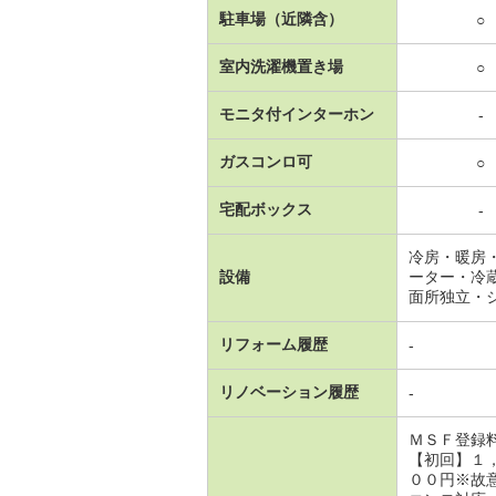
駐車場（近隣含）
○
室内洗濯機置き場
○
モニタ付インターホン
-
ガスコンロ可
○
宅配ボックス
-
冷房・暖房
設備
ーター・冷
面所独立・
リフォーム履歴
-
リノベーション履歴
-
ＭＳＦ登録
【初回】１
００円※故