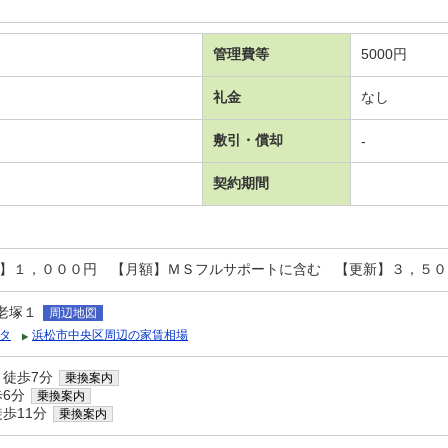
管理費等
5000円
礼金
なし
敷引・償却
-
契約期間
回】１，０００円 【月額】ＭＳフルサポートに含む 【更新】３，５０
老塚１
周辺地図
タ
浜松市中央区周辺の家賃相場
 徒歩7分
乗換案内
歩6分
乗換案内
歩11分
乗換案内