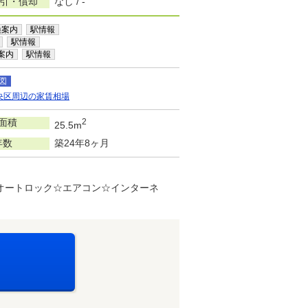
敷引・償却
なし / -
換案内
駅情報
駅情報
案内
駅情報
図
央区周辺の家賃相場
面積
2
25.5m
年数
築24年8ヶ月
オートロック☆エアコン☆インターネ