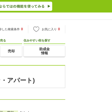
0
0
存した検索条件
お気に入り
売る
住みやすい街を探す
助成金
売却
情報
ン・アパート)