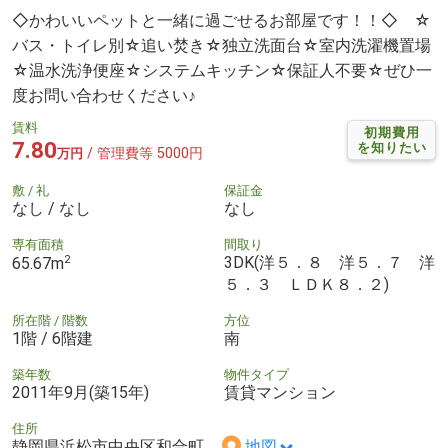
◇かわいいペットと一緒に過ごせるお部屋です！！◇ ☆
バス・トイレ別☆追い焚き☆独立洗面台☆室内洗濯機置場
☆温水洗浄便座☆システムキッチン☆保証人不要☆ぜひ一
度お問い合わせください♪
賃料
初期費用
7.80
を知りたい
/ 管理費等 5000円
万円
敷 / 礼
保証金
なし / なし
なし
専有面積
間取り
2
3DK(洋５．８ 洋５．７ 洋
65.67m
５．３ ＬＤＫ８．２)
所在階 / 階数
方位
1階 / 6階建
南
築年数
物件タイプ
2011年9月(築15年)
賃貸マンション
住所
静岡県浜松市中央区和合町
地図