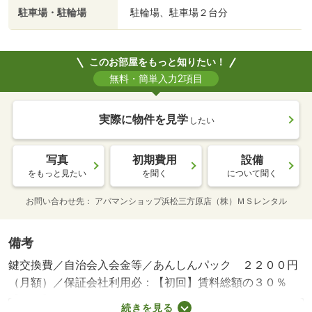
駐車場・駐輪場
駐輪場、駐車場２台分
このお部屋をもっと知りたい！
無料・簡単入力2項目
実際に物件を見学
したい
写真
初期費用
設備
をもっと見たい
を聞く
について聞く
お問い合わせ先
アパマンショップ浜松三方原店（株）ＭＳレンタル
備考
鍵交換費／自治会入会金等／あんしんパック ２２００円
（月額）／保証会社利用必：【初回】賃料総額の３０％
【月額】賃料総額の２％／二人入居可／子供可／ペット相
続きを見る