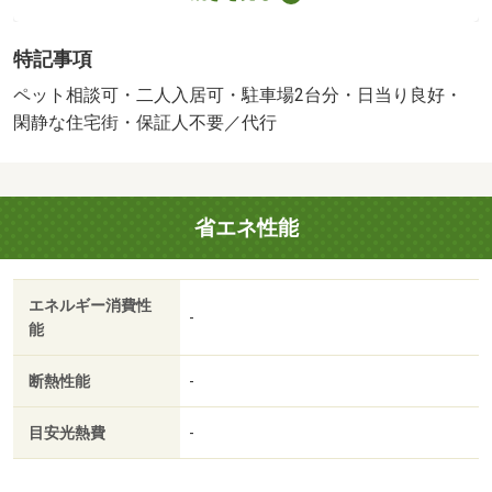
談／駐２台可／［退去時費用 ※退去時実費精算※故意・過
失等別途実費］【ペット飼育時条件】敷金１ヵ月＆賃料＋
特記事項
２，０００円／匹 保証会社：ジェイリース／バストイレ
別／バルコニー／エアコン／クロゼット／シャワー付洗面
ペット相談可・二人入居可・駐車場2台分・日当り良好・
台／オートロック／室内洗濯置／陽当り良好／シューズボ
閑静な住宅街・保証人不要／代行
ックス／システムキッチン／南向き／追焚機能浴室／温水
洗浄便座／脱衣所／エレベーター／洗面所独立／洗面化粧
台／２口コンロ／駐輪場／押入／礼金不要／閑静な住宅地
省エネ性能
／敷金不要／３口以上コンロ／対面式キッチン／ペット相
談／グリル付／全居室洋室／保証人不要／駐車２台可／二
人入居相談／２４時間換気システム／敷地内ごみ置き場／
エネルギー消費性
平面駐車場／プロパンガス／洗面所にドア／南面バルコニ
-
能
ー／敷金・礼金不要／保証会社利用可／ＩＴ重説 対応物
件／高台協同センター（その他）まで３７７ｍ／浜松リハ
断熱性能
-
ビリテーション病院（病院）まで３９４ｍ／みどり台海谷
眼科（病院）まで３４８ｍ／エブリビックデー（スーパ
目安光熱費
-
ー）まで６８２ｍ／さわやか浜松和合店（飲食店）まで８
６５ｍ／主婦の店富塚店（スーパー）まで８４３ｍ