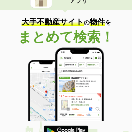
アプリ
大手不動産サイト
物件
の
を
まとめて検索！