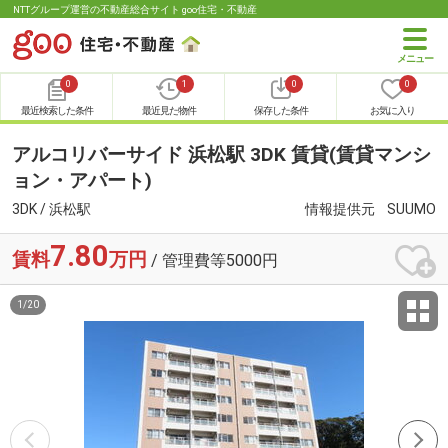
NTTグループ運営の不動産総合サイト goo住宅・不動産
0
1
0
0
最近検索した条件
最近見た物件
保存した条件
お気に入り
アルコリバーサイド 浜松駅 3DK 賃貸(賃貸マンシ
ョン・アパート)
3DK / 浜松駅
情報提供元
SUUMO
7.80
賃料
万円
/ 管理費等5000円
1
/
20