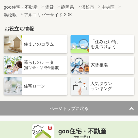
goo住宅・不動産
賃貸
静岡県
浜松市
中央区
浜松駅
アルコリバーサイド 3DK
お役立ち情報
「住みたい街」
住まいのコラム
を見つけよう
暮らしのデータ
家賃相場
(補助金・助成金情報)
人気タウン
住宅ローン
ランキング
ページトップに戻る
goo住宅・不動産