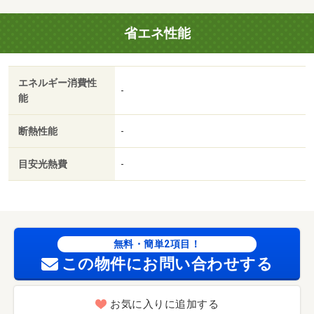
車場１台無料／保証人不要／駐車２台可／二人入居相談／
省エネ性能
専用庭／南面３室／平面駐車場／和室／全居室６畳以上／
南面バルコニー／敷金・礼金不要／保証会社利用可／ＩＴ
重説 対応物件／初生小学校（小学校）まで３１５ｍ／初
エネルギー消費性
生幼稚園（幼稚園・保育園）まで３５２ｍ／旭ケ丘幼稚園
-
能
（幼稚園・保育園）まで５１５ｍ／静岡県立浜松工業高校
（高校・高専）まで４６３ｍ／遠鉄ストア初生店（スーパ
断熱性能
-
ー）まで１０６６ｍ／ＪＡとぴあ浜松初生支店（その他）
まで９０９ｍ
目安光熱費
-
無料・簡単2項目！
この物件にお問い合わせする
お気に入りに追加する