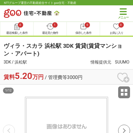
NTTグループ運営の不動産総合サイト goo住宅・不動産
0
1
0
0
最近検索した条件
最近見た物件
保存した条件
お気に入り
ヴィラ・スカラ 浜松駅 3DK 賃貸(賃貸マンショ
ン・アパート)
3DK / 浜松駅
情報提供元
SUUMO
5.20
賃料
万円
/ 管理費等3000円
1
/
12