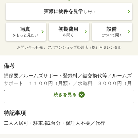
実際に物件を見学
したい
写真
初期費用
設備
をもっと見たい
を聞く
について聞く
お問い合わせ先
アパマンショップ掛川店（株）ＭＳレンタル
備考
損保要／ルームズサポート登録料／鍵交換代等／ルームズ
サポート １１００円（月額）／水道料 ３０００円（月
額）／保証会社利用必：【初回】賃料総額の５０％ 【月
続きを見る
額】賃料総額の１％ 【更新】１０，０００円／年／二人
入居可／子供可／駐２台可／［退去時費用 退去修繕費実
特記事項
費精算※故意・過失等別途実費］ 保証会社：あんしん保
証／バストイレ別／バルコニー／エアコン／ガスコンロ対
二人入居可・駐車場2台分・保証人不要／代行
応／フローリング／室内洗濯置／南向き／洗面所独立／洗
面化粧台／宅配ボックス／押入／礼金不要／敷金不要／駐