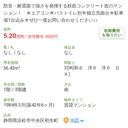
防音・耐震面で強さを発揮する鉄筋コンクリート造のマン
ション！ ☆エアコン☆バストイレ別☆独立洗面台☆駐車
場1台込み☆ぜひ一度お問い合わせください♪♪
賃料
初期費用
5.20
を知りたい
/ 管理費等 3000円
万円
敷 / 礼
保証金
なし / なし
なし
専有面積
間取り
2
3DK(和６ 洋６ 洋６ Ｄ
56.43m
Ｋ)
所在階 / 階数
方位
1階 / 3階建
南
築年数
物件タイプ
1984年3月(築42年6ヶ月)
賃貸マンション
住所
静岡県浜松市中央区初生町
地図