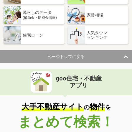
暮らしのデータ
家賃相場
(補助金・助成金情報)
人気タウン
住宅ローン
ランキング
ページトップに戻る
goo住宅・不動産
アプリ
大手不動産サイト
物件
の
を
まとめて検索！