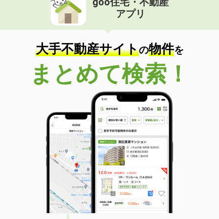
goo住宅・不動産
アプリ
大手不動産サイト
物件
の
を
まとめて検索！