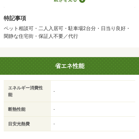
ペット相談／駐２台可／［退去時費用 退去時実費精算※
故意・過失等別途実費］【ペット飼育時】敷金１ヶ月＆賃
特記事項
料＋２，０００円／匹 保証会社：ジェイリース／バスト
イレ別／バルコニー／エアコン／クロゼット／シャワー付
ペット相談可・二人入居可・駐車場2台分・日当り良好・
洗面台／オートロック／室内洗濯置／陽当り良好／シュー
閑静な住宅街・保証人不要／代行
ズボックス／システムキッチン／南向き／追焚機能浴室／
温水洗浄便座／脱衣所／エレベーター／洗面所独立／洗面
化粧台／２口コンロ／駐輪場／押入／即入居可／礼金不要
省エネ性能
／閑静な住宅地／敷金不要／３口以上コンロ／対面式キッ
チン／ペット相談／全居室洋室／保証人不要／駐車２台可
／二人入居相談／ガスレンジ付／２４時間換気システム／
エネルギー消費性
南面２室／南面リビング／敷地内ごみ置き場／平面駐車場
-
能
／オープンキッチン／プロパンガス／洗面所にドア／三面
鏡付洗面化粧台／南面バルコニー／敷金・礼金不要／保証
断熱性能
-
会社利用可／ＩＴ重説 対応物件／高台協同センター（そ
の他）まで３７７ｍ／浜松リハビリテーション病院（病
目安光熱費
-
院）まで３９４ｍ／みどり台海谷眼科（病院）まで３４８
ｍ／エブリビックデー（スーパー）まで６８２ｍ／さわや