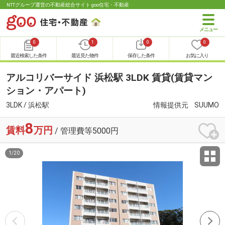
NTTグループ運営の不動産総合サイト goo住宅・不動産
0
1
0
0
最近検索した条件
最近見た物件
保存した条件
お気に入り
アルコリバーサイド 浜松駅 3LDK 賃貸(賃貸マン
ション・アパート)
3LDK / 浜松駅
情報提供元
SUUMO
8
賃料
万円
/ 管理費等5000円
1
/
20