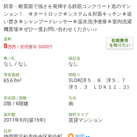
防音・耐震面で強さを発揮する鉄筋コンクリート造のマン
ション！ ☆オートロック☆システム＆対面キッチン☆追
い焚き☆シャンプードレッサー☆温水洗浄便座☆室内洗濯
機置場☆ぜひ一度お問い合わせください♪♪
賃料
初期費用
8
を知りたい
/ 管理費等 5000円
万円
敷 / 礼
保証金
なし / なし
なし
専有面積
間取り
2
3LDK(洋５．８ 洋５．７
65.67m
洋５．３ ＬＤＫ１１．２)
所在階 / 階数
方位
2階 / 6階建
南
築年数
物件タイプ
2011年9月(築15年)
賃貸マンション
住所
静岡県浜松市中央区和合町
地図