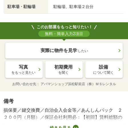
駐車場・駐輪場
駐輪場、駐車場２台分
このお部屋をもっと知りたい！
無料・簡単入力2項目
実際に物件を見学
したい
写真
初期費用
設備
をもっと見たい
を聞く
について聞く
お問い合わせ先
アパマンショップ浜松駅前店（株）ＭＳレンタル
備考
損保要／鍵交換費／自治会入会金等／あんしんパック ２
２００円（月額）／保証会社利用必：【初回】賃料総額の
３０％ 【月額】賃料総額の２％／二人入居可／子供可／
続きを見る