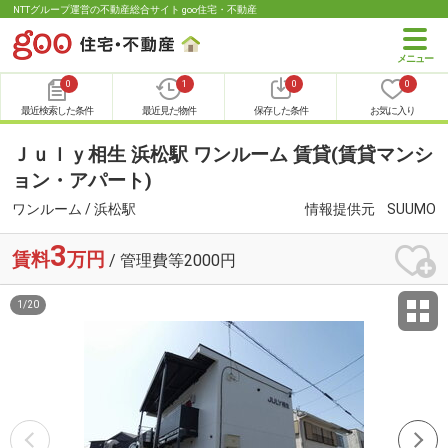
NTTグループ運営の不動産総合サイト goo住宅・不動産
0
1
0
0
最近検索した条件
最近見た物件
保存した条件
お気に入り
Ｊｕｌｙ相生 浜松駅 ワンルーム 賃貸(賃貸マンシ
ョン・アパート)
ワンルーム / 浜松駅
情報提供元
SUUMO
3
賃料
万円
/ 管理費等2000円
1
/
20