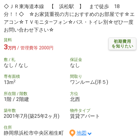
◇ＪＲ東海道本線 【 浜松駅 】 まで徒歩 18
分！！◇ ☆お家賃重視の方におすすめのお部屋です☆エ
アコン☆ＴＶモニタ―フォン☆バス・トイレ別☆ぜひ一度
お問い合わせ下さい☆
賃料
初期費用
3
を知りたい
/ 管理費等 2000円
万円
敷 / 礼
保証金
なし / なし
なし
専有面積
間取り
2
ワンルーム(洋５)
13m
所在階 / 階数
方位
1階 / 2階建
北西
築年数
物件タイプ
2001年7月(築25年2ヶ月)
賃貸アパート
住所
静岡県浜松市中央区相生町
地図