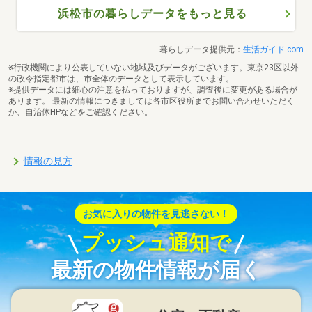
浜松市の暮らしデータをもっと見る
暮らしデータ提供元：
生活ガイド.com
※行政機関により公表していない地域及びデータがございます。東京23区以外
の政令指定都市は、市全体のデータとして表示しています。
※提供データには細心の注意を払っておりますが、調査後に変更がある場合が
あります。 最新の情報につきましては各市区役所までお問い合わせいただく
か、自治体HPなどをご確認ください。
情報の見方
お気に入りの物件を見逃さない！
プッシュ通知で
最新の物件情報が届く