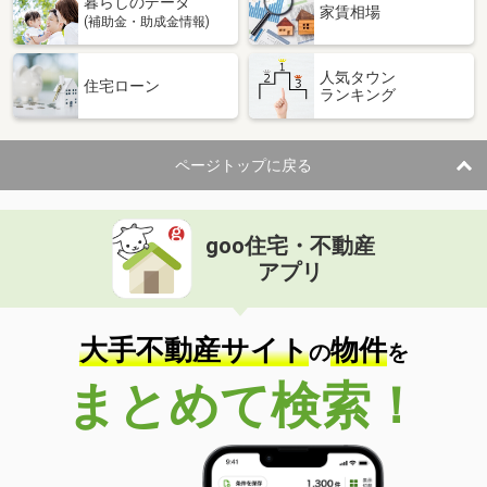
暮らしのデータ
家賃相場
(補助金・助成金情報)
人気タウン
住宅ローン
ランキング
ページトップに戻る
goo住宅・不動産
アプリ
大手不動産サイト
物件
の
を
まとめて検索！