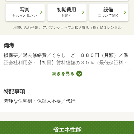
写真
初期費用
設備
をもっと見たい
を聞く
について聞く
お問い合わせ先
アパマンショップ浜松入野店（株）ＭＳレンタル
備考
損保要／退去修繕費／くらしーど ８８０円（月額）／保
証会社利用必：【初回】賃料総額の３０％（最低保証料：
１２，０００円） 【月額】賃料総額の１．５％ 【更
続きを見る
新】なし／保証会社：ジェイリース／バストイレ別／エア
コン／ガスコンロ対応／ＴＶインターホン／室内洗濯置／
特記事項
脱衣所／礼金不要／閑静な住宅地／敷金不要／保証人不要
／プロパンガス／敷金・礼金不要／保証会社利用可／ＩＴ
閑静な住宅街・保証人不要／代行
重説 対応物件／静岡銀行相生支店（銀行）まで６２４ｍ
／遠鉄ストア向宿店（スーパー）まで４８６ｍ／業務スー
パー浜松相生店（スーパー）まで７１２ｍ／浜松向宿郵便
省エネ性能
局（郵便局）まで４７３ｍ／ファミリーマート（コンビ