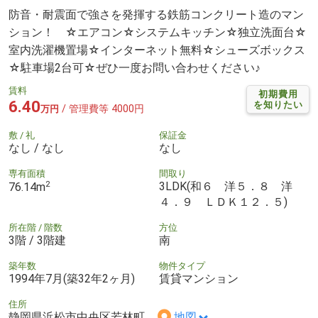
防音・耐震面で強さを発揮する鉄筋コンクリート造のマン
ション！ ☆エアコン☆システムキッチン☆独立洗面台☆
室内洗濯機置場☆インターネット無料☆シューズボックス
☆駐車場2台可☆ぜひ一度お問い合わせください♪
賃料
初期費用
6.40
を知りたい
/ 管理費等 4000円
万円
敷 / 礼
保証金
なし / なし
なし
専有面積
間取り
2
3LDK(和６ 洋５．８ 洋
76.14m
４．９ ＬＤＫ１２．５)
所在階 / 階数
方位
3階 / 3階建
南
築年数
物件タイプ
1994年7月(築32年2ヶ月)
賃貸マンション
住所
静岡県浜松市中央区若林町
地図