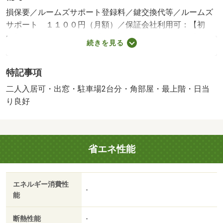
損保要／ルームズサポート登録料／鍵交換代等／ルームズ
サポート １１００円（月額）／保証会社利用可：【初
回】賃料総額の５０％ 【月額】賃料総額の１％ 【更
続きを見る
新】１０，０００円／年／二人入居可／子供可／駐２台可
／バストイレ別／バルコニー／エアコン／クロゼット／Ｔ
特記事項
Ｖインターホン／室内洗濯置／陽当り良好／シューズボッ
クス／システムキッチン／南向き／角住戸／温水洗浄便座
二人入居可・出窓・駐車場2台分・角部屋・最上階・日当
／脱衣所／洗面所独立／駐輪場／押入／礼金不要／最上階
り良好
／敷金不要／３口以上コンロ／出窓／駐車２台可／二人入
居相談／物置／ネット使用料不要／キッチンに窓／２駅利
用可／上階無し／平面駐車場／ＬＤＫ１２畳以上／和室／
省エネ性能
都市ガス／洗面所にドア／南面バルコニー／敷金・礼金不
要／保証会社利用可／ＩＴ重説 対応物件／レンタルＤＶ
Ｄ ゲオ（レンタルビデオ）まで９３４ｍ／ファミリーマ
エネルギー消費性
ート 浜松入野店（コンビニ）まで１０３３ｍ／セブンイ
-
能
レブン（役所）まで１１０５ｍ／わかくさ保育園（幼稚
園・保育園）まで１０３２ｍ／クリエイト 浜松入野店
断熱性能
-