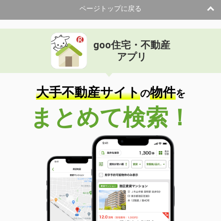
ページトップに戻る
goo住宅・不動産
アプリ
大手不動産サイト
物件
の
を
まとめて検索！