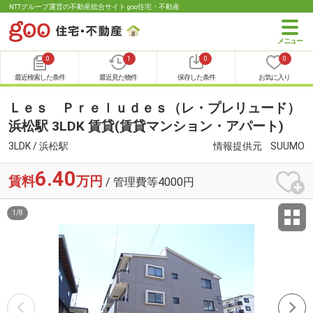
NTTグループ運営の不動産総合サイト goo住宅・不動産
0
1
0
0
最近検索した条件
最近見た物件
保存した条件
お気に入り
Ｌｅｓ Ｐｒｅｌｕｄｅｓ（レ・プレリュード）
浜松駅 3LDK 賃貸(賃貸マンション・アパート)
3LDK / 浜松駅
情報提供元
SUUMO
6.40
賃料
万円
/ 管理費等4000円
1
/
8