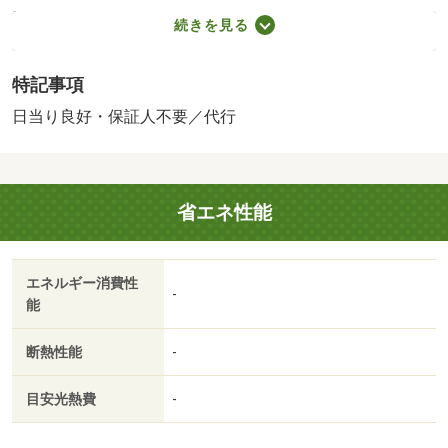
必：【初回】１，０００円 【月額】ＭＳフルサポートに
続きを見る
含む 【更新】３，５００円／年／［退去時費用 修繕
費：７０，４００円※故意・過失等別途実費］ 保証会
特記事項
社：オリコフォレントインシュア／バストイレ別／バルコ
ニー／エアコン／ガスコンロ対応／クロゼット／シャワー
日当り良好・保証人不要／代行
付洗面台／オートロック／室内洗濯置／陽当り良好／シュ
ーズボックス／脱衣所／エレベーター／洗面所独立／洗面
化粧台／駐輪場／光ファイバー／礼金不要／敷金不要／保
省エネ性能
証人不要／冷蔵庫／２沿線利用可／洗濯機／ネット使用料
不要／眺望良好／電子レンジ／家具付／２駅利用可／駅徒
歩１０分以内／敷地内ごみ置き場／東南向き／プロパンガ
エネルギー消費性
ス／洗面所にドア／高速ネット対応／敷金・礼金不要／保
-
能
証会社利用可／ＩＴ重説 対応物件／テレビ／通風良好／
双葉小学校（小学校）まで１９９ｍ／静岡銀行 成子支店
断熱性能
-
（銀行）まで３７０ｍ／浜松砂山郵便局（郵便局）まで４
５１ｍ／浜松磐田信用金庫 駅南支店（銀行）まで５１９
目安光熱費
-
ｍ／スギ薬局 浜松海老塚店（ドラッグストア）まで５０
１ｍ／（株）三井住友銀行／浜松支店（銀行）まで４９０