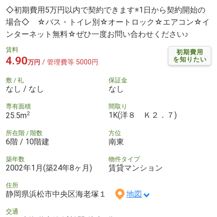
◇初期費用5万円以内で契約できます※1日から契約開始の
場合◇ ☆バス・トイレ別☆オートロック☆エアコン☆イ
ンターネット無料☆ぜひ一度お問い合わせください♪
賃料
初期費用
4.90
を知りたい
/ 管理費等 5000円
万円
敷 / 礼
保証金
なし / なし
なし
専有面積
間取り
2
1K(洋８ Ｋ２．７)
25.5m
所在階 / 階数
方位
6階 / 10階建
南東
築年数
物件タイプ
2002年1月(築24年8ヶ月)
賃貸マンション
住所
静岡県浜松市中央区海老塚１
地図
交通