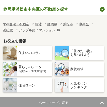
静岡県浜松市中央区の不動産を探す
goo住宅・不動産
賃貸
静岡県
浜松市
中央区
浜松駅
アップル第７マンション 1K
お役立ち情報
「住みたい街」
住まいのコラム
を見つけよう
暮らしのデータ
家賃相場
(補助金・助成金情報)
人気タウン
住宅ローン
ランキング
ページトップに戻る