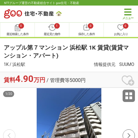
NTTグループ運営の不動産総合サイト goo住宅・不動産
0
1
0
0
最近検索した条件
最近見た物件
保存した条件
お気に入り
アップル第７マンション 浜松駅 1K 賃貸(賃貸マ
ンション・アパート)
1K / 浜松駅
情報提供元
SUUMO
4.90
賃料
万円
/ 管理費等5000円
1
/
20