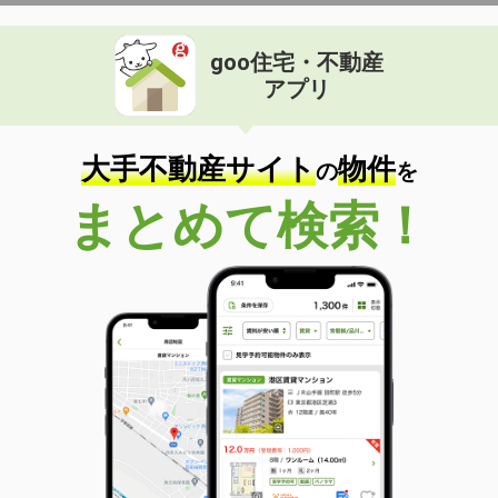
goo住宅・不動産
アプリ
大手不動産サイト
物件
の
を
まとめて検索！