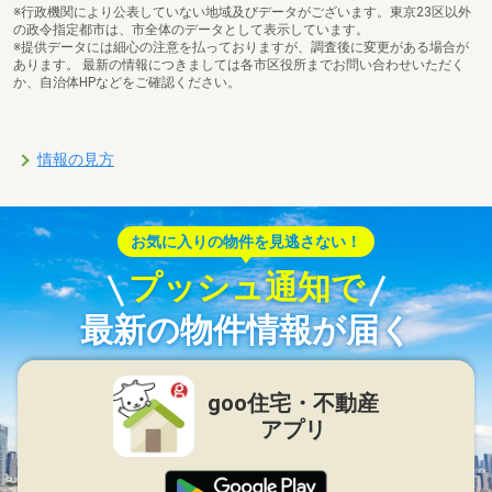
※行政機関により公表していない地域及びデータがございます。東京23区以外
の政令指定都市は、市全体のデータとして表示しています。
※提供データには細心の注意を払っておりますが、調査後に変更がある場合が
あります。 最新の情報につきましては各市区役所までお問い合わせいただく
か、自治体HPなどをご確認ください。
情報の見方
お気に入りの物件を見逃さない！
プッシュ通知で
最新の物件情報が届く
goo住宅・不動産
アプリ