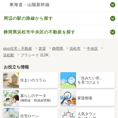
東海道・山陽新幹線
周辺の駅の路線から探す
静岡県浜松市中央区の不動産を探す
goo住宅・不動産
賃貸
静岡県
浜松市
中央区
浜松駅
プラシード 2LDK
お役立ち情報
「住みたい街」
住まいのコラム
を見つけよう
暮らしのデータ
家賃相場
(補助金・助成金情報)
人気タウン
住宅ローン