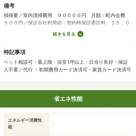
備考
損保要／室内清掃費用 ９００００円 月額：町内会費
５００円／保証会社利用必：契約時保証委託料：２５，０
００円／月額保証委託料：賃料総額の２．５％／ペット相
続きを見る
談／火災保険要加入／更新事務手数料２２ ０００円／ｒ
ｕｕｍサポート（月額１９８０円、税込）が必要です。／
特記事項
鍵セット費３ ３００円／バストイレ別／バルコニー／エ
アコン／クロゼット／フローリング／シャワー付洗面台／
ペット相談可・最上階・浴室1坪以上・日当り良好・保証
ＴＶインターホン／浴室乾燥機／室内洗濯置／陽当り良好
人不要／代行 ・初期費用カード決済可・家賃カード決済可
／シューズボックス／システムキッチン／南向き／追焚機
能浴室／温水洗浄便座／脱衣所／洗面所独立／洗面化粧台
／駐輪場／宅配ボックス／最上階／対面式キッチン／防犯
省エネ性能
カメラ／ペット相談／照明付／全居室洋室／ウォークイン
クロゼット／保証人不要／単身者相談／二人入居相談／全
居室フローリング／エアコン２台／ネット使用料不要／浄
エネルギー消費性
水器／浴室に窓／２４時間換気システム／クロゼット２ヶ
-
能
所／南面２室／南面リビング／浴室１坪以上／上階無し／