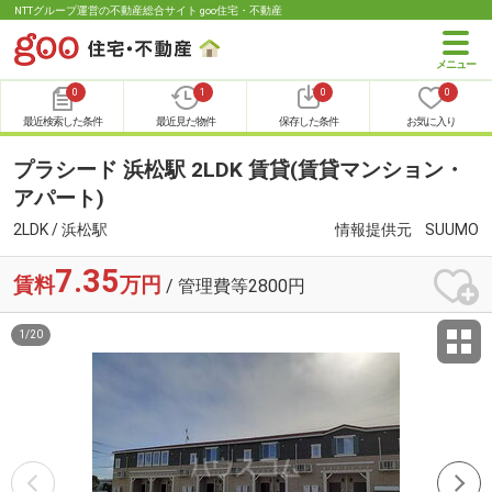
NTTグループ運営の不動産総合サイト goo住宅・不動産
0
1
0
0
最近検索した条件
最近見た物件
保存した条件
お気に入り
プラシード 浜松駅 2LDK 賃貸(賃貸マンション・
アパート)
2LDK / 浜松駅
情報提供元
SUUMO
7.35
賃料
万円
/ 管理費等2800円
1
/
20