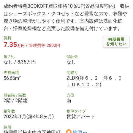
成約者特典BOOKOFF買取価格10％UP(景品限度額内) 収納
はシューズボックス・クロゼットなど豊富なので、衣類や
履き物の整理がしやすく便利です。室内設備は洗面化粧
台・浴室乾燥機など充実した設備を備え付けています。
賃料
初期費用
7.35
を知りたい
/ 管理費等 2800円
万円
敷 / 礼
保証金
なし / 8.35万円
なし
専有面積
間取り
2
2LDK(洋６．２ 洋６．０
56.66m
ＬＤＫ１０．２)
所在階 / 階数
方位
2階 / 2階建
南
築年数
物件タイプ
2022年1月(築4年8ヶ月)
賃貸アパート
住所
静岡県浜松市中央区神田町
地図