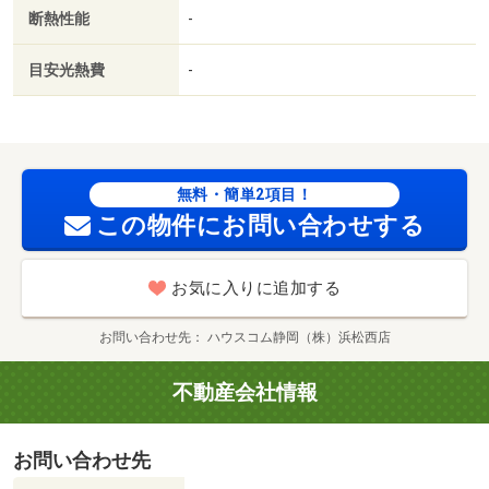
敷地内ごみ置き場／築５年以内／平面駐車場／全居室６畳
断熱性能
-
以上／都市ガス／洗面所にドア／南面バルコニー／室内物
干機／ＢＳ／年内入居可／ＩＴ重説 対応物件／初期費用
目安光熱費
-
カード決済可／家賃カード決済可／全室照明付／通風良好
／ＭＥＧＡドン・キホーテ浜松可美店（その他）まで８８
３ｍ／花園こども園（幼稚園・保育園）まで２６５７ｍ／
スターバックスコーヒーそよら浜松西伊場店（飲食店）ま
で２５６５ｍ／遠鉄ストア ウェル鴨江店（スーパー）ま
無料・簡単2項目！
で２５１３ｍ／イオンそよら浜松西伊場（スーパー）まで
この物件にお問い合わせする
２６８３ｍ／遠鉄ストア 新橋店（スーパー）まで２２４
０ｍ
お気に入りに追加する
お問い合わせ先
ハウスコム静岡（株）浜松西店
不動産会社情報
お問い合わせ先