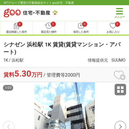
NTTグループ運営の不動産総合サイト goo住宅・不動産
0
1
0
0
最近検索した条件
最近見た物件
保存した条件
お気に入り
シナゼン 浜松駅 1K 賃貸(賃貸マンション・アパ
ート)
1K / 浜松駅
情報提供元
SUUMO
5.30
賃料
万円
/ 管理費等2000円
1
/
20