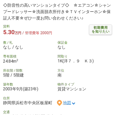
◇防音性の高いマンションタイプ◇ ☆エアコン☆シャン
プードレッサー☆洗面脱衣所付き☆ＴＶインターホン☆保
証人不要☆ぜひ一度お問い合わせください♪
賃料
初期費用
5.30
を知りたい
/ 管理費等 2000円
万円
敷 / 礼
保証金
なし / なし
なし
専有面積
間取り
2
1K(洋７．９ Ｋ３)
24.84m
所在階 / 階数
方位
5階 / 5階建
南
築年数
物件タイプ
2003年9月(築23年)
賃貸マンション
住所
静岡県浜松市中央区板屋町
地図
交通