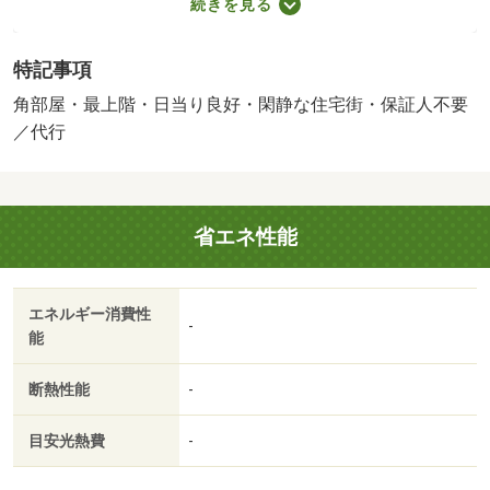
続きを見る
途実費］ 保証会社：ライフ／バストイレ別／バルコニー
／エアコン／ガスコンロ対応／クロゼット／フローリング
特記事項
／シャワー付洗面台／ＴＶインターホン／室内洗濯置／陽
当り良好／シューズボックス／南向き／角住戸／脱衣所／
角部屋・最上階・日当り良好・閑静な住宅街・保証人不要
洗面所独立／洗面化粧台／駐輪場／即入居可／礼金不要／
／代行
閑静な住宅地／最上階／敷金不要／保証人不要／全居室フ
ローリング／２沿線利用可／２４時間換気システム／電子
ロック／２駅利用可／駅徒歩１０分以内／都市ガス／洗面
省エネ性能
所にドア／南面バルコニー／ＢＳ／敷金・礼金不要／保証
会社利用可／ＩＴ重説 対応物件／静岡銀行浜松中央支店
（銀行）まで４１ｍ／セブンイレブン（コンビニ）まで１
エネルギー消費性
１９ｍ／東ふれあい公園（その他）まで２４８ｍ／マック
-
能
スバリュ浜松中央店（スーパー）まで２６０ｍ／浜松簡易
裁判所（その他）まで４４８ｍ／静岡県浜松総合庁舎（そ
断熱性能
-
の他）まで３７１ｍ/賃貸戸数:14戸
目安光熱費
-