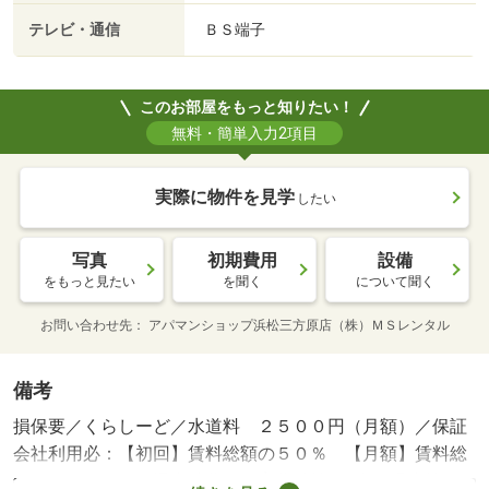
テレビ・通信
ＢＳ端子
このお部屋をもっと知りたい！
無料・簡単入力2項目
実際に物件を見学
したい
写真
初期費用
設備
をもっと見たい
を聞く
について聞く
お問い合わせ先
アパマンショップ浜松三方原店（株）ＭＳレンタル
備考
損保要／くらしーど／水道料 ２５００円（月額）／保証
会社利用必：【初回】賃料総額の５０％ 【月額】賃料総
額の１．５％／［退去時費用 実費精算※故意・過失等別