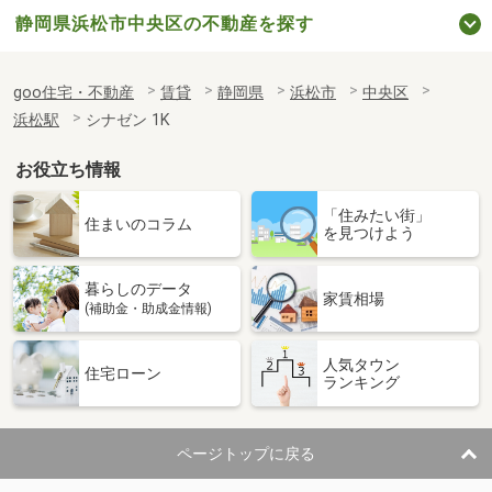
静岡県浜松市中央区の不動産を探す
goo住宅・不動産
賃貸
静岡県
浜松市
中央区
浜松駅
シナゼン 1K
お役立ち情報
「住みたい街」
住まいのコラム
を見つけよう
暮らしのデータ
家賃相場
(補助金・助成金情報)
人気タウン
住宅ローン
ランキング
ページトップに戻る