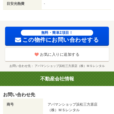
ニングのエブリ丸塚本店（その他）まで６６３ｍ／コスト
目安光熱費
-
コホールセールジャパン（株）／浜松倉庫店（スーパー）
まで９７６ｍ／丸塚中学校（中学校）まで５０１ｍ／Ｌａ
ｎｄｍａｒｋ’ｓ Ｃｏｆｆｅｅ＆Ｂａｋｅｒ（飲食店）ま
で６７８ｍ/賃貸戸数:16戸
無料・簡単2項目！
この物件にお問い合わせする
お気に入りに追加する
お問い合わせ先
アパマンショップ浜松三方原店（株）ＭＳレンタル
不動産会社情報
お問い合わせ先
商号
アパマンショップ浜松三方原店
（株）ＭＳレンタル