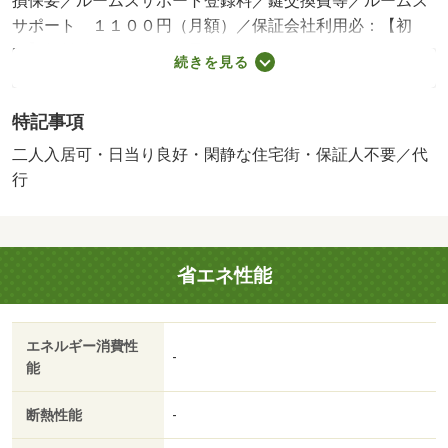
損保要／ルームズサポート登録料／鍵交換費等／ルームズ
サポート １１００円（月額）／保証会社利用必：【初
回】賃料総額の６０％（最低保証料：３０，０００円）・
続きを見る
【更新】１０，０００円／年・【月額】４４０円 ｏｒ
【初回】賃料総額の８０％（最低保証料：４０，０００
特記事項
円）・【更新】なし・【月額】４４０円／二人入居可／子
供可／平置駐／［退去時費用 ※退去時実費精算※故意・過
二人入居可・日当り良好・閑静な住宅街・保証人不要／代
失等別途実費］ 保証会社：ＪＰＭＣファイナンス／バス
行
トイレ別／バルコニー／エアコン／ガスコンロ対応／ＴＶ
インターホン／室内洗濯置／陽当り良好／シューズボック
ス／南向き／温水洗浄便座／脱衣所／洗面所独立／洗面化
省エネ性能
粧台／駐輪場／押入／礼金不要／閑静な住宅地／敷金不要
／全居室洋室／保証人不要／二人入居相談／物置／キッチ
ンに窓／南面３室／平面駐車場／全居室６畳以上／プロパ
エネルギー消費性
ンガス／洗面所に窓／洗面所にドア／南面バルコニー／敷
-
能
金・礼金不要／保証会社利用可／ＩＴ重説 対応物件／フ
ァミリーマート浜松丸塚店（コンビニ）まで４４０ｍ／
断熱性能
-
（有）東海つり具丸塚店（その他）まで６２９ｍ／クリー