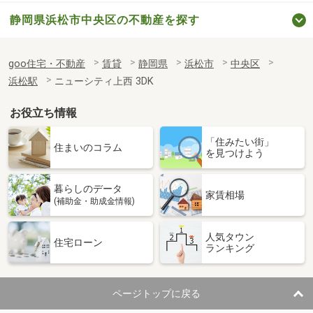
静岡県浜松市中央区の不動産を探す
goo住宅・不動産
賃貸
静岡県
浜松市
中央区
浜松駅
ニューシティ上西 3DK
お役立ち情報
「住みたい街」
住まいのコラム
を見つけよう
暮らしのデータ
家賃相場
(補助金・助成金情報)
人気タウン
住宅ローン
ランキング
ページトップに戻る