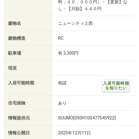
料：４０，０００円）・【更新】な
し・【月額】４４０円
建物名
ニューシティ上西
建物構造
RC
駐車場
有 3,300円
現況
入居可能時期
相談
入居可能時期
を知りたい
住宅保険
あり
情報提供元
SUUMO[050H100477545922]
情報公開日
2025年12月11日