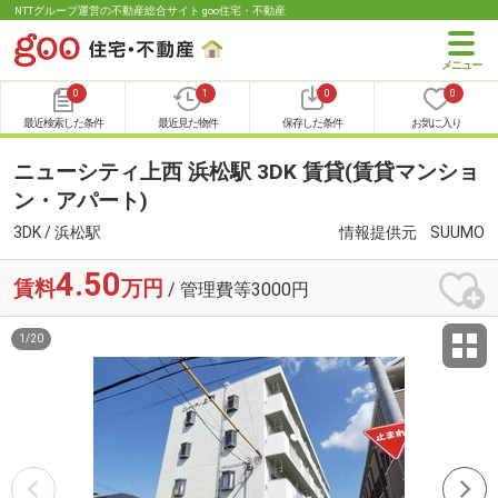
NTTグループ運営の不動産総合サイト goo住宅・不動産
0
1
0
0
最近検索した条件
最近見た物件
保存した条件
お気に入り
ニューシティ上西 浜松駅 3DK 賃貸(賃貸マンショ
ン・アパート)
3DK / 浜松駅
情報提供元
SUUMO
4.50
賃料
万円
/ 管理費等3000円
1
/
20