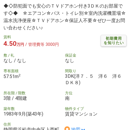
◆◇防犯面でも安心のＴＶドアホン付き3ＤＫのお部屋で
す◇◆ ☆エアコン☆バス・トイレ別☆室内洗濯機置場☆
温水洗浄便座☆ＴＶドアホン☆保証人不要☆ぜひ一度お問
い合わせください♪
賃料
初期費用
4.50
を知りたい
/ 管理費等 3000円
万円
敷 / 礼
保証金
なし / なし
なし
専有面積
間取り
2
3DK(洋７．５ 洋６ 洋６
57.51m
ＤＫ８)
所在階 / 階数
方位
3階 / 4階建
南
築年数
物件タイプ
1983年9月(築43年)
賃貸マンション
住所
静岡県浜松市中央区上西町
地図