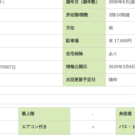
９）
築年月（築年数）
2000年6月(
所在階/階数
2階/10階建
方位
南
駐車場
有 17,600円
住宅保険
あり
情報公開日
2025年3月6
703071]
次回更新予定日
随時
最上階
角部屋
-
エアコン付き
バス・
○