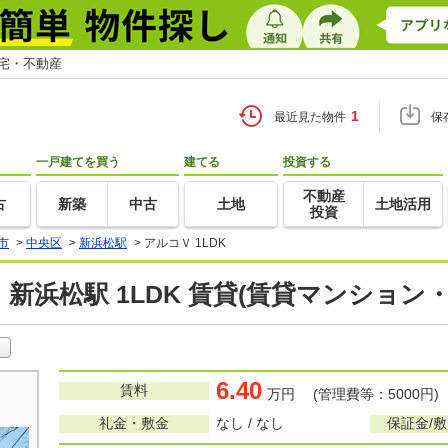
住宅・不動産
1
最近見た物件
保
一戸建てを買う
建てる
投資する
不動産
古
新築
中古
土地
土地活用
投資
市
>
中央区
>
新浜松駅
>
アルコＶ 1LDK
 新浜松駅 1LDK 賃貸(賃貸マンション
6.40
賃料
万円 (管理費等：5000円)
礼金・敷金
なし / なし
保証金/