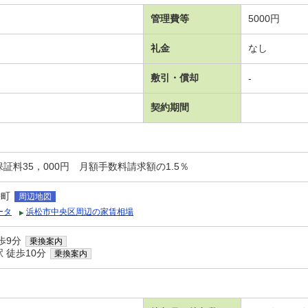
管理費等
5000円
礼金
なし
敷引・償却
-
契約期間
証料35，000円 月額手数料請求額の1.5％
栄町
周辺地図
ータ
浜松市中央区周辺の家賃相場
歩9分
乗換案内
 徒歩10分
乗換案内