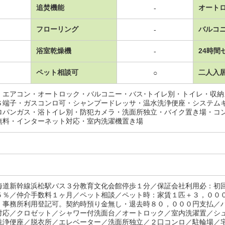
追焚機能
オート
-
フローリング
バルコ
-
浴室乾燥機
24時間
-
ペット相談可
二人入
○
・エアコン・オートロック・バルコニー・バス･トイレ別・トイレ・収
Ｓ端子・ガスコンロ可・シャンプードレッサ・温水洗浄便座・システム
ロパンガス・浴トイレ別・防犯カメラ・洗面所独立・バイク置き場・コ
無料・インターネット対応・室内洗濯機置き場
海道新幹線浜松駅バス３分教育文化会館停歩１分／保証会社利用必：初
５％／仲介手数料１ヶ月／ペット相談／ペット時：家賃１匹＋３，００
）事務所利用登記可。契約時預り金無し・退去時８０，０００円支払／
対応／クロゼット／シャワー付洗面台／オートロック／室内洗濯置／シ
洗浄便座／脱衣所／エレベーター／洗面所独立／２口コンロ／駐輪場／