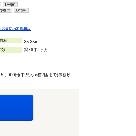
駅情報
換案内
駅情報
央区周辺の家賃相場
面積
2
35.35m
年数
築26年3ヶ月
5，000円(中型犬or猫2匹まで)事務所