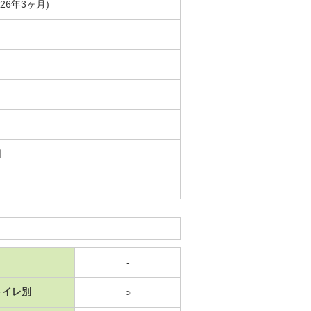
築26年3ヶ月)
日
-
トイレ別
○