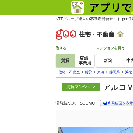
NTTグループ運営の不動産総合サイト goo
借りる
マンションを買う
店舗･
賃貸
新築
中
事業用
住宅・不動産
>
賃貸
>
東海
>
静岡県
>
浜松
アルコＶ
賃貸マンション
情報提供元
SUUMO
印刷画面を表示