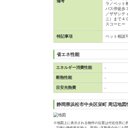
備考
ラ／ペット
バス停徒歩
／ザザシテ
ニ）まで４
スコーヒー（
特記事項
ペット相談
省エネ性能
エネルギー消費性能
-
断熱性能
-
目安光熱費
-
静岡県浜松市中央区栄町 周辺地図
※地図上に表示される物件の位置は付近住所に
正確な物件所在地は、取扱い不動産会社にお問