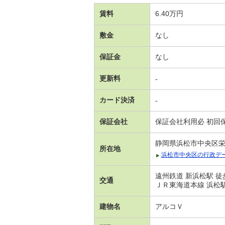
賃料
6.40万円
敷金
なし
保証金
なし
更新料
-
カード決済
-
保証会社
保証会社利用必 初回保
静岡県浜松市中央区
所在地
浜松市中央区の行政デ
遠州鉄道 新浜松駅 徒
交通
ＪＲ東海道本線 浜松駅
建物名
アルコＶ