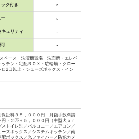
ロック付き
○
ニー
○
セキュリティ
-
居可
-
納スペース・洗濯機置場・洗面所・エレベ
キッチン・宅配ＢＯＸ・駐輪場・クロー
ンロ2口以上・シューズボックス・イン
回保証料３５，０００円 月額手数料請
０円・２匹＋５，０００円（中型犬ｏｒ
バストイレ別／バルコニー／エアコン／
ューズボックス／システムキッチン／南
宅配ボックス／光ファイバー／防犯カメ