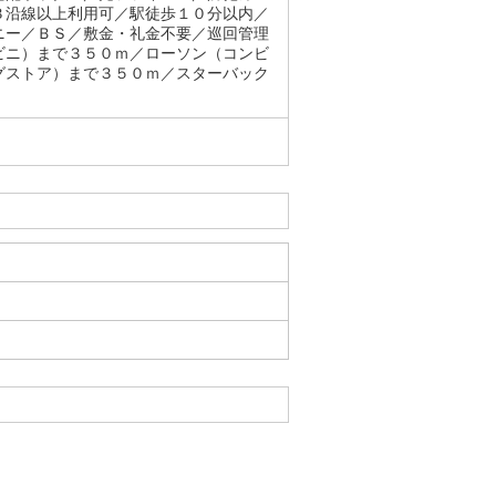
３沿線以上利用可／駅徒歩１０分以内／
ニー／ＢＳ／敷金・礼金不要／巡回管理
ビニ）まで３５０ｍ／ローソン（コンビ
グストア）まで３５０ｍ／スターバック