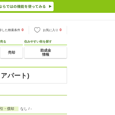
0
0
存した検索条件
お気に入り
売る
住みやすい街を探す
助成金
売却
情報
・アパート)
敷引・償却
なし / -