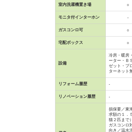
室内洗濯機置き場
○
モニタ付インターホン
-
ガスコンロ可
○
宅配ボックス
○
冷房・暖房
ーター・Ｂ
設備
ゼット・プ
ターネット
リフォーム履歴
-
リノベーション履歴
-
損保要／東
求額の１．
猫２匹まで
ガスコンロ
向き／温水