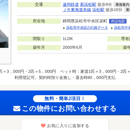
交通
遠州鉄道
新浜松駅
徒歩9分
乗換案内
ＪＲ東海道本線
浜松駅
徒歩10分
乗
所在地
静岡県浜松市中央区栄町
周辺地図
浜松市中央区の行政データ
浜松市中
間取り
1LDK
専有
築年月
2000年6月
築
＋3，000円・2匹＋5，000円 ペット時：家賃1匹＋3，000円・2匹＋
利用登記可。契約時預り金無し・退去時80，000円支払
無料・簡単2項目！
この物件にお問い合わせする
お気に入りに追加する