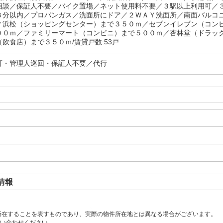
相談／保証人不要／バイク置場／ネット使用料不要／３駅以上利用可／
３分以内／プロパンガス／洗面所にドア／２ＷＡＹ洗面所／南面バルコ
ィ浜松（ショッピングセンター）まで３５０ｍ／セブンイレブン（コン
００ｍ／ファミリーマート（コンビニ）まで５００ｍ／杏林堂（ドラッ
飲食店）まで３５０ｍ/賃貸戸数:53戸
可・管理人巡回・保証人不要／代行
情報
所在することを表すものであり、実際の物件所在地とは異なる場合がございます。
い合わせください。