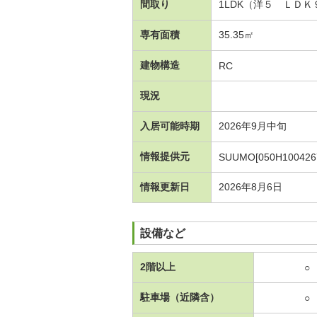
間取り
1LDK（洋５ ＬＤＫ
専有面積
35.35㎡
建物構造
RC
現況
入居可能時期
2026年9月中旬
情報提供元
SUUMO[050H100426
情報更新日
2026年8月6日
設備など
2階以上
○
駐車場（近隣含）
○