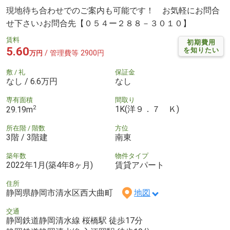
現地待ち合わせでのご案内も可能です！ お気軽にお問合
せ下さい♪お問合先【０５４ー２８８－３０１０】
賃料
初期費用
5.60
を知りたい
/ 管理費等 2900円
万円
敷 / 礼
保証金
なし / 6.6万円
なし
専有面積
間取り
2
1K(洋９．７ Ｋ)
29.19m
所在階 / 階数
方位
3階 / 3階建
南東
築年数
物件タイプ
2022年1月(築4年8ヶ月)
賃貸アパート
住所
静岡県静岡市清水区西大曲町
地図
交通
静岡鉄道静岡清水線 桜橋駅 徒歩17分