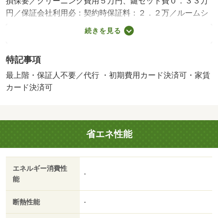
損保要／クリーニング費用５万円、鍵セット費０．３３万
円／保証会社利用必：契約時保証料：２．２万／ルームシ
ェア不可／保証会社利用必須／バストイレ別／バルコニー
続きを見る
／エアコン／フローリング／シャワー付洗面台／ＴＶイン
ターホン／浴室乾燥機／オートロック／室内洗濯置／シュ
特記事項
ーズボックス／システムキッチン／追焚機能浴室／温水洗
浄便座／洗面所独立／洗面化粧台／駐輪場／宅配ボックス
最上階・保証人不要／代行 ・初期費用カード決済可・家賃
／最上階／敷金不要／防犯カメラ／照明付／保証人不要／
カード決済可
ネット使用料不要／浄水器／２×４工法／２４時間換気シ
ステム／複層ガラス／人感照明センサー／３駅以上利用可
／３沿線以上利用可／築５年以内／東南向き／都市ガス／
省エネ性能
室内物干機／ＢＳ／初期費用カード決済可／家賃カード決
済可
エネルギー消費性
-
能
断熱性能
-