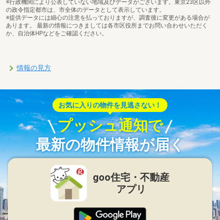
※行政機関により公表していない地域及びデータがございます。東京23区以外
の政令指定都市は、市全体のデータとして表示しています。
※提供データには細心の注意を払っておりますが、調査後に変更がある場合が
あります。 最新の情報につきましては各市区役所までお問い合わせいただく
か、自治体HPなどをご確認ください。
情報の見方
お気に入りの物件を見逃さない！
プッシュ通知で
最新の物件情報が届く
goo住宅・不動産
アプリ