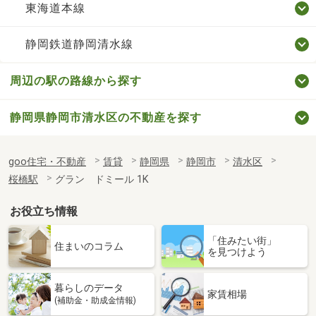
東海道本線
静岡鉄道静岡清水線
周辺の駅の路線から探す
静岡県静岡市清水区の不動産を探す
goo住宅・不動産
賃貸
静岡県
静岡市
清水区
桜橋駅
グラン ドミール 1K
お役立ち情報
「住みたい街」
住まいのコラム
を見つけよう
暮らしのデータ
家賃相場
(補助金・助成金情報)