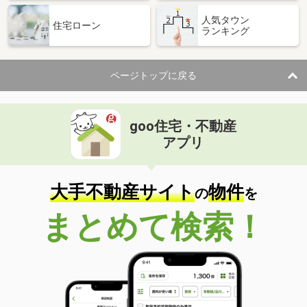
人気タウン
住宅ローン
ランキング
ページトップに戻る
goo住宅・不動産
アプリ
大手不動産サイト
物件
の
を
まとめて検索！