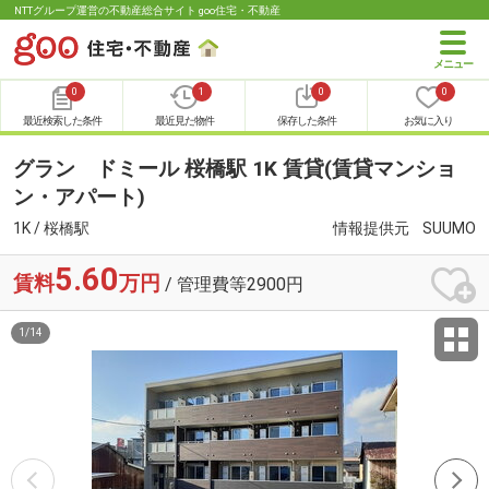
NTTグループ運営の不動産総合サイト goo住宅・不動産
0
1
0
0
最近検索した条件
最近見た物件
保存した条件
お気に入り
グラン ドミール 桜橋駅 1K 賃貸(賃貸マンショ
ン・アパート)
1K / 桜橋駅
情報提供元
SUUMO
5.60
賃料
万円
/ 管理費等2900円
1
/
14