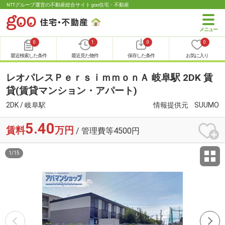
NTTグループ運営の不動産総合サイト goo住宅・不動産
0
1
0
0
最近検索した条件
最近見た物件
保存した条件
お気に入り
レオパレスＰｅｒｓｉｍｍｏｎＡ 岐阜駅 2DK 賃
貸(賃貸マンション・アパート)
2DK / 岐阜駅
情報提供元
SUUMO
5.40
賃料
万円
/ 管理費等4500円
1
/
15