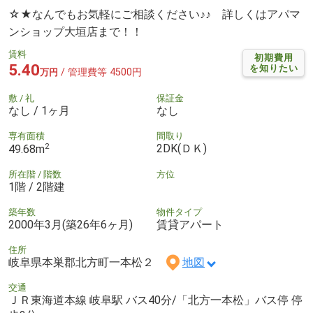
☆★なんでもお気軽にご相談ください♪♪ 詳しくはアパマ
ンショップ大垣店まで！！
賃料
初期費用
5.40
を知りたい
/ 管理費等 4500円
万円
敷 / 礼
保証金
なし / 1ヶ月
なし
専有面積
間取り
2
2DK(ＤＫ)
49.68m
所在階 / 階数
方位
1階 / 2階建
築年数
物件タイプ
2000年3月(築26年6ヶ月)
賃貸アパート
住所
岐阜県本巣郡北方町一本松２
地図
交通
ＪＲ東海道本線 岐阜駅 バス40分/「北方一本松」バス停 停