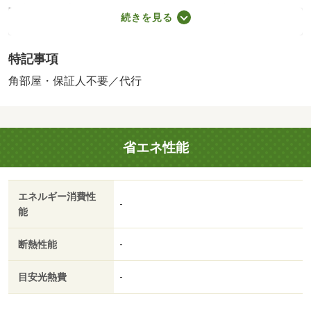
途実費］環境維持費：１ヶ月５５０円（税込）、鍵交換
続きを見る
費：ご契約時１６５００円（税込）、退去時清掃費：６３
２５０円（税込）、インターネット利用料：有料、更新手
特記事項
数料：１６５００円（税込）、保証委託料：必要 保証会
社：プラザ賃貸保証／バストイレ別／エアコン／角住戸／
角部屋・保証人不要／代行
温水洗浄便座／洗面所独立／駐輪場／敷金不要／保証人不
要／電子キー／礼金１ヶ月／保証会社利用可／トミダヤ
（ショッピングセンター）まで５３０ｍ/賃貸戸数:12戸
省エネ性能
エネルギー消費性
-
能
断熱性能
-
目安光熱費
-