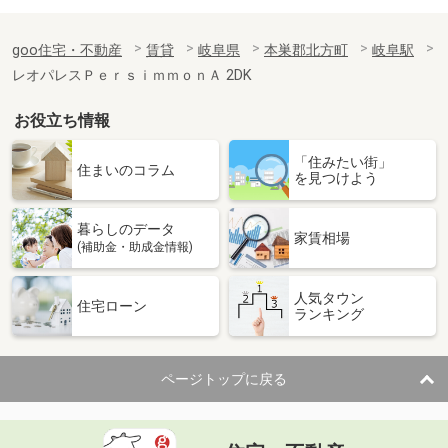
goo住宅・不動産
賃貸
岐阜県
本巣郡北方町
岐阜駅
レオパレスＰｅｒｓｉｍｍｏｎＡ 2DK
お役立ち情報
「住みたい街」
住まいのコラム
を見つけよう
暮らしのデータ
家賃相場
(補助金・助成金情報)
人気タウン
住宅ローン
ランキング
ページトップに戻る