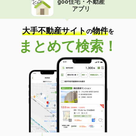
goo住宅・不動産
アプリ
大手不動産サイト
物件
の
を
まとめて検索！