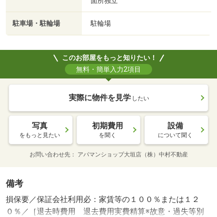
面所独立
駐車場・駐輪場
駐輪場
このお部屋をもっと知りたい！
無料・簡単入力2項目
実際に物件を見学
したい
写真
初期費用
設備
をもっと見たい
を聞く
について聞く
お問い合わせ先
アパマンショップ大垣店（株）中村不動産
備考
損保要／保証会社利用必：家賃等の１００％または１２
０％／［退去時費用 退去費用実費精算※故意・過失等別