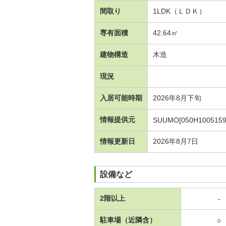
間取り
1LDK（ＬＤＫ）
専有面積
42.64㎡
建物構造
木造
現況
入居可能時期
2026年8月下旬
情報提供元
SUUMO[050H1005159
情報更新日
2026年8月7日
設備など
2階以上
-
駐車場（近隣含）
○