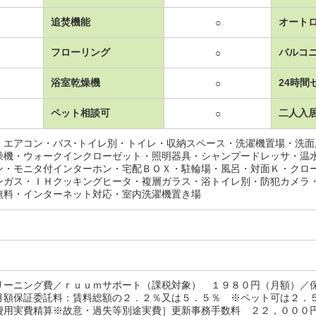
追焚機能
オート
○
フローリング
バルコ
○
浴室乾燥機
24時間
○
ペット相談可
二人入
○
・エアコン・バス･トイレ別・トイレ・収納スペース・洗濯機置場・洗
燥機・ウォークインクローゼット・照明器具・シャンプードレッサ・温
ン・モニタ付インターホン・宅配ＢＯＸ・駐輪場・風呂・対面Ｋ・クロ
ンガス・ＩＨクッキングヒータ・複層ガラス・浴トイレ別・防犯カメラ
無料・インターネット対応・室内洗濯機置き場
リーニング費／ｒｕｕｍサポート（課税対象） １９８０円（月額）／
月額保証委託料：賃料総額の２．２％又は５．５％ ※ペット可は２．
費用実費精算※故意・過失等別途実費］更新事務手数料 ２２，０００