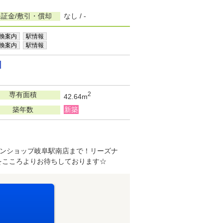
保証金/敷引・償却
なし / -
換案内
駅情報
換案内
駅情報
専有面積
2
42.64m
築年数
新築
ンショップ岐阜駅南店まで！リーズナ
をこころよりお待ちしております☆