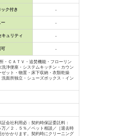
ロック付き
-
ニー
-
セキュリティ
-
居可
-
面所・ＣＡＴＶ・追焚機能・フローリン
水洗浄便座・システムキッチン・カウン
ーゼット・物置・床下収納・衣類乾燥
・洗面所独立・シューズボックス・イン
保証会社利用必：契約時保証委託料：
５万／２．５％／ペット相談／［退去時
円がかかります。契約時にクリーニング