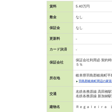
賃料
5.40万円
敷金
なし
保証金
なし
更新料
-
カード決済
-
保証会社利用必 契約
保証会社
５％
岐阜県羽島郡岐南町平
所在地
羽島郡岐南町周辺の家賃
名鉄各務原線 高田橋駅
交通
名鉄各務原線 新加納駅
建物名
Ｒｅｇａｌｅｉｒａ 