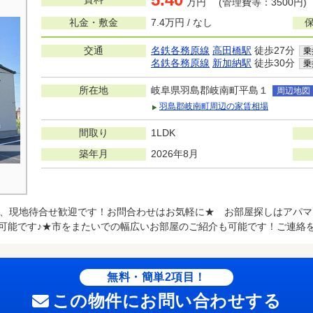
万円 (管理費等：3500円)
礼金・敷金
7.4万円 / なし
交通
名鉄各務原線
高田橋駅
徒歩27分
乗
名鉄各務原線
新加納駅
徒歩30分
乗
所在地
岐阜県羽島郡岐南町平島１
周辺地図
羽島郡岐南町周辺の家賃相場
間取り
1LDK
築年月
2026年8月
、現地待合せ歓迎です！お問合わせはお気軽に★ お部屋探しはアパマ
可能です♪★市をまたいでの幅広いお部屋のご紹介も可能です！ご連絡
無料・簡単2項目！
この物件にお問い合わせする