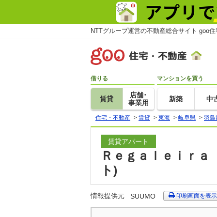
NTTグループ運営の不動産総合サイト goo
借りる
マンションを買う
店舗･
賃貸
新築
中
事業用
住宅・不動産
>
賃貸
>
東海
>
岐阜県
>
羽島
賃貸アパート
Ｒｅｇａｌｅｉｒａ 
ト)
情報提供元
SUUMO
印刷画面を表示