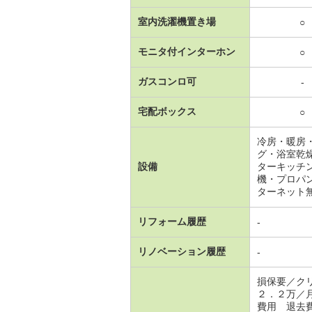
室内洗濯機置き場
○
モニタ付インターホン
○
ガスコンロ可
-
宅配ボックス
○
冷房・暖房
グ・浴室乾
設備
ターキッチ
機・プロパ
ターネット
リフォーム履歴
-
リノベーション履歴
-
損保要／ク
２．２万／
費用 退去