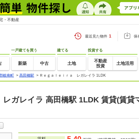
住宅・不動産
1
最近見た物件
保
一戸建てを買う
建てる
投資する
不動産
古
新築
中古
土地
土地活用
投資
郡岐南町
>
高田橋駅
>
Ｒｅｇａｌｅｉｒａ レガレイラ 1LDK
レガレイラ 高田橋駅 1LDK 賃貸(賃
5.40
賃料