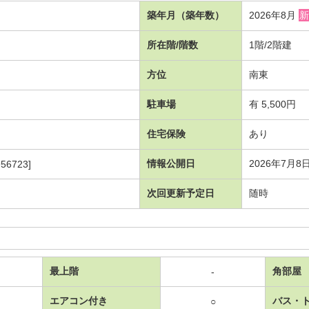
築年月（築年数）
2026年8月
新
所在階/階数
1階/2階建
方位
南東
駐車場
有 5,500円
住宅保険
あり
情報公開日
2026年7月8
56723]
次回更新予定日
随時
最上階
角部屋
-
エアコン付き
バス・
○