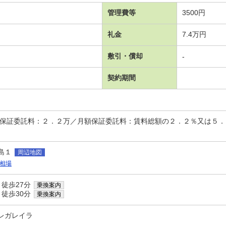
管理費等
3500円
礼金
7.4万円
敷引・償却
-
契約期間
時保証委託料：２．２万／月額保証委託料：賃料総額の２．２％又は５
島１
周辺地図
相場
 徒歩27分
乗換案内
 徒歩30分
乗換案内
レガレイラ