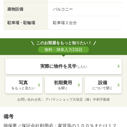
建物設備
バルコニー
駐車場・駐輪場
駐車場２台分
このお部屋をもっと知りたい！
無料・簡単入力2項目
実際に物件を見学
したい
写真
初期費用
設備
をもっと見たい
を聞く
について聞く
お問い合わせ先
アパマンショップ大垣店（株）中村不動産
備考
損保要／保証会社利用必：家賃等の１００％または１２