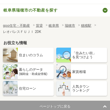
岐阜県瑞穂市の不動産を探す
goo住宅・不動産
賃貸
岐阜県
瑞穂市
穂積駅
レオパレスＦＵＪＩ 2DK
お役立ち情報
「住みたい街」
住まいのコラム
を見つけよう
暮らしのデータ
家賃相場
(補助金・助成金情報)
人気タウン
住宅ローン
ランキング
ページトップに戻る