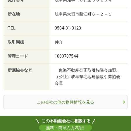
免許番号
岐阜県知事（８）第３０１０号
所在地
岐阜県大垣市藤江町６－２－１
TEL
0584-81-0123
取引態様
仲介
管理コード
1000787544
所属協会など
東海不動産公正取引協議会加盟、
（公社）岐阜県宅地建物取引業協会
会員
この会社の他の物件情報を見る
この不動産会社に相談する
無料・簡単入力2項目