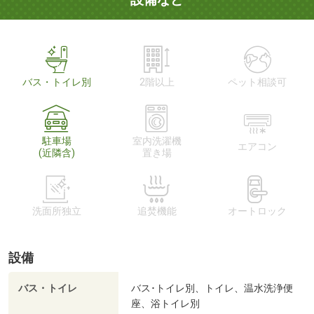
バス・トイレ別
2階以上
ペット相談可
駐車場
室内洗濯機
エアコン
(近隣含)
置き場
洗面所独立
追焚機能
オートロック
設備
バス・トイレ
バス･トイレ別、トイレ、温水洗浄便
座、浴トイレ別