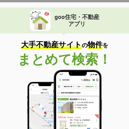
goo住宅・不動産
アプリ
大手不動産サイト
物件
の
を
まとめて検索！