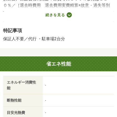
０％／［退去時費用 退去費用実費精算※故意・過失等別
途実費］環境維持費：１ヶ月５５０円（税込）、鍵交換
続きを見る
費：ご契約時１６５００円（税込）、退去時清掃費：６３
２５０円（税込）、更新手数料：１６５００円（税込）、
特記事項
保証委託料：必要 保証会社：プラザ賃貸保証／バストイ
レ別／バルコニー／温水洗浄便座／礼金不要／敷金不要／
保証人不要／代行 ・駐車場2台分
保証人不要／二人入居相談／駐車５台以上／敷金・礼金不
要／保証会社利用可／穂積駅（その他）まで２４５０ｍ／
エディオン真正店（その他）まで４４３７ｍ／ゲンキー真
省エネ性能
正店（ドラッグストア）まで４６４４ｍ／カーマ真正店
（ホームセンター）まで４８１０ｍ／コスモス真正店（ド
ラッグストア）まで４８０４ｍ／ＰＬＡＮＴ－６瑞穂店
エネルギー消費性
（スーパー）まで５４１０ｍ/賃貸戸数:10戸
-
能
断熱性能
-
目安光熱費
-