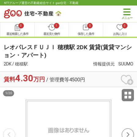
NTTグループ運営の不動産総合サイト goo住宅・不動産
0
1
0
0
最近検索した条件
最近見た物件
保存した条件
お気に入り
レオパレスＦＵＪＩ 穂積駅 2DK 賃貸(賃貸マンシ
ョン・アパート)
2DK / 穂積駅
情報提供元
SUUMO
4.30
賃料
万円
/ 管理費等4500円
1
/
20