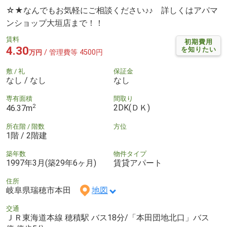
☆★なんでもお気軽にご相談ください♪♪ 詳しくはアパマ
ンショップ大垣店まで！！
賃料
初期費用
4.30
を知りたい
/ 管理費等 4500円
万円
敷 / 礼
保証金
なし / なし
なし
専有面積
間取り
2
2DK(ＤＫ)
46.37m
所在階 / 階数
方位
1階 / 2階建
築年数
物件タイプ
1997年3月(築29年6ヶ月)
賃貸アパート
住所
岐阜県瑞穂市本田
地図
交通
ＪＲ東海道本線 穂積駅 バス18分/「本田団地北口」バス