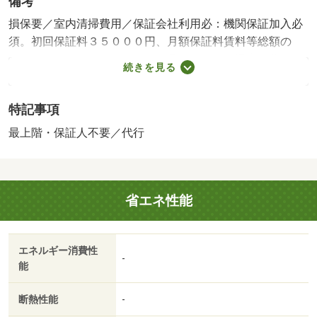
備考
損保要／室内清掃費用／保証会社利用必：機関保証加入必
須。初回保証料３５０００円、月額保証料賃料等総額の
１％＋８００円／月（その他商品あり）／［退去時費用
続きを見る
退去費用実費精算※故意・過失等別途実費］ＬＰガス料金
はご契約前にＬＰガス事業者にご確認いただけます。 ル
特記事項
ームクリーニング料金に、エアコンクリーニング費用を含
みます。町会費５００円／月 保証会社：株式会社イン
最上階・保証人不要／代行
トラスト／バストイレ別／バルコニー／エアコン／シャワ
ー付洗面台／ＴＶインターホン／室内洗濯置／シューズボ
ックス／追焚機能浴室／温水洗浄便座／駐輪場／宅配ボッ
省エネ性能
クス／即入居可／最上階／敷金不要／対面式キッチン／照
明付／全居室洋室／保証人不要／２沿線利用可／ネット使
用料不要／２駅利用可／全居室６畳以上／プロパンガス／
エネルギー消費性
ＢＳ／保証会社利用可/賃貸戸数:4戸
-
能
断熱性能
-