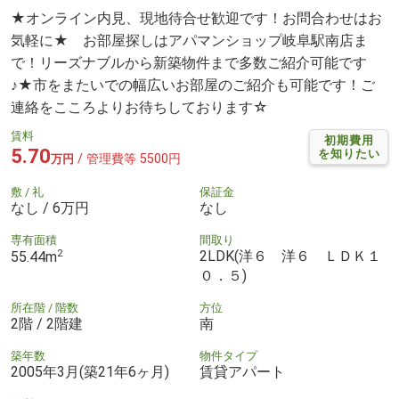
★オンライン内見、現地待合せ歓迎です！お問合わせはお
気軽に★ お部屋探しはアパマンショップ岐阜駅南店ま
で！リーズナブルから新築物件まで多数ご紹介可能です
♪★市をまたいでの幅広いお部屋のご紹介も可能です！ご
連絡をこころよりお待ちしております☆
賃料
初期費用
5.70
を知りたい
/ 管理費等 5500円
万円
敷 / 礼
保証金
なし / 6万円
なし
専有面積
間取り
2
2LDK(洋６ 洋６ ＬＤＫ１
55.44m
０．５)
所在階 / 階数
方位
2階 / 2階建
南
築年数
物件タイプ
2005年3月(築21年6ヶ月)
賃貸アパート