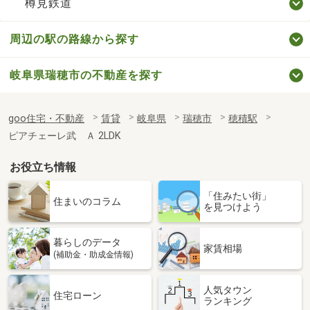
樽見鉄道
周辺の駅の路線から探す
岐阜県瑞穂市の不動産を探す
goo住宅・不動産
賃貸
岐阜県
瑞穂市
穂積駅
ピアチェーレ武 Ａ 2LDK
お役立ち情報
「住みたい街」
住まいのコラム
を見つけよう
暮らしのデータ
家賃相場
(補助金・助成金情報)
人気タウン
住宅ローン
ランキング