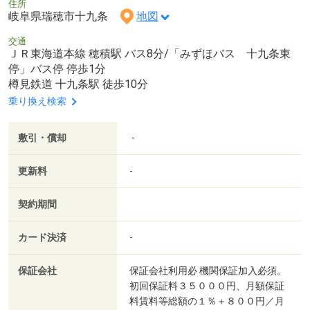
住所
岐阜県瑞穂市十九条
地図
交通
ＪＲ東海道本線 穂積駅 バス8分/「みずほバス 十九条東
停」バス停 停歩1分
樽見鉄道 十九条駅 徒歩10分
乗り換え検索
敷引・償却
-
更新料
-
契約期間
カード決済
-
保証会社
保証会社利用必 機関保証加入必須。
初回保証料３５０００円、月額保証
料賃料等総額の１％＋８００円／月