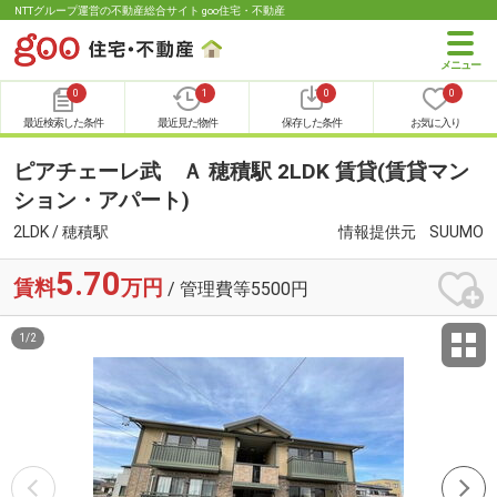
NTTグループ運営の不動産総合サイト goo住宅・不動産
0
1
0
0
最近検索した条件
最近見た物件
保存した条件
お気に入り
ピアチェーレ武 Ａ 穂積駅 2LDK 賃貸(賃貸マン
ション・アパート)
2LDK / 穂積駅
情報提供元
SUUMO
5.70
賃料
万円
/ 管理費等5500円
1
/
2