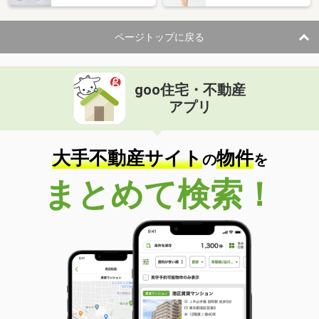
ページトップに戻る
goo住宅・不動産
アプリ
大手不動産サイト
物件
の
を
まとめて検索！