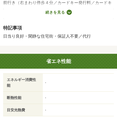
前行き（右まわり停歩４分／カードキー発行料／カードキ
ー発行料（課税対象）／ルームクリーニング／室内清掃費
続きを見る
用等／保証会社利用必：機関保証加入必須。初回保証料３
５０００円、月額保証料賃料等総額の１％＋８００円／月
特記事項
（その他商品あり）／［退去時費用 退去費用実費精算※
故意・過失等別途実費］ＬＰガス料金はご契約前にＬＰガ
日当り良好・閑静な住宅街・保証人不要／代行
ス事業者にご確認いただけます。 ルームクリーニング料
金にエアコンクリーニング費用を含みます。町会費１２５
円／月 保証会社：株式会社イントラスト／バストイレ
省エネ性能
別／バルコニー／エアコン／クロゼット／フローリング／
シャワー付洗面台／ＴＶインターホン／室内洗濯置／陽当
り良好／シューズボックス／システムキッチン／温水洗浄
エネルギー消費性
便座／洗面所独立／駐輪場／宅配ボックス／押入／光ファ
-
能
イバー／即入居可／閑静な住宅地／敷金不要／防犯カメラ
／照明付／保証人不要／２沿線利用可／ネット使用料不要
断熱性能
-
／内装リフォーム済／床下収納／２駅利用可／駅徒歩１０
分以内／敷地内ごみ置き場／全居室６畳以上／全居室８畳
目安光熱費
-
以上／プロパンガス／ＢＳ／高速ネット対応／保証会社利