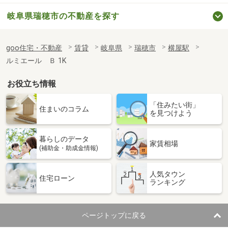
岐阜県瑞穂市の不動産を探す
goo住宅・不動産
賃貸
岐阜県
瑞穂市
横屋駅
ルミエール Ｂ 1K
お役立ち情報
「住みたい街」
住まいのコラム
を見つけよう
暮らしのデータ
家賃相場
(補助金・助成金情報)
人気タウン
住宅ローン
ランキング
ページトップに戻る