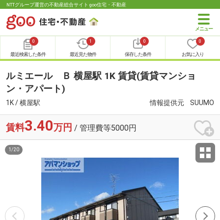
NTTグループ運営の不動産総合サイト goo住宅・不動産
0
1
0
0
最近検索した条件
最近見た物件
保存した条件
お気に入り
ルミエール Ｂ 横屋駅 1K 賃貸(賃貸マンショ
ン・アパート)
1K / 横屋駅
情報提供元
SUUMO
3.40
賃料
万円
/ 管理費等5000円
1
/
20