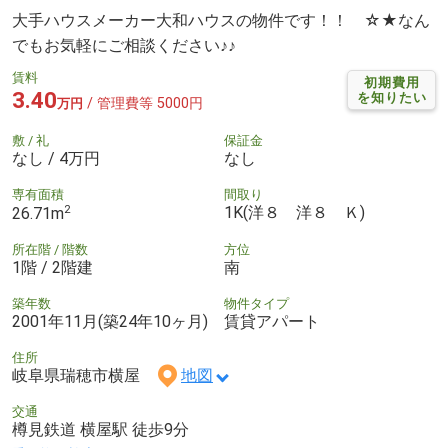
大手ハウスメーカー大和ハウスの物件です！！ ☆★なん
でもお気軽にご相談ください♪♪
賃料
初期費用
3.40
を知りたい
/ 管理費等 5000円
万円
敷 / 礼
保証金
なし / 4万円
なし
専有面積
間取り
2
1K(洋８ 洋８ Ｋ)
26.71m
所在階 / 階数
方位
1階 / 2階建
南
築年数
物件タイプ
2001年11月(築24年10ヶ月)
賃貸アパート
住所
岐阜県瑞穂市横屋
地図
交通
樽見鉄道 横屋駅 徒歩9分