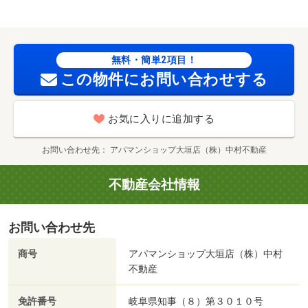
用可／クスリのアオキ穂積店（ドラッグストア）まで２４
２４ｍ／東大垣駅（その他）まで２２６０ｍ／ファミリー
マート（コンビニ）まで２３９１ｍ／クスリのアオキ あ
ずま店（ドラッグストア）まで２４９６ｍ／小野小学校
無料・簡単2項目！
（小学校）まで２５５３ｍ／ＰＬＡＮＴ－６瑞穂店（スー
この物件にお問い合わせする
パー）まで２４３９ｍ/賃貸戸数:10戸
お気に入りに追加する
お問い合わせ先
アパマンショップ大垣店（株）中村不動産
不動産会社情報
お問い合わせ先
商号
アパマンショップ大垣店（株）中村
不動産
免許番号
岐阜県知事（８）第３０１０号