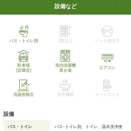
設備など
バス・トイレ別
2階以上
ペット相談可
駐車場
室内洗濯機
エアコン
(近隣含)
置き場
洗面所独立
追焚機能
オートロック
設備
バス・トイレ
バス･トイレ別、トイレ、温水洗浄便