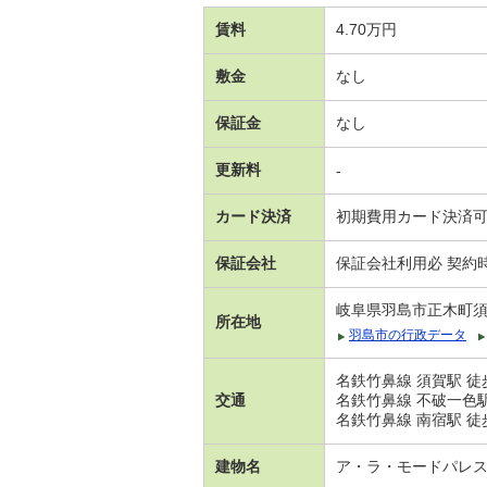
賃料
4.70万円
敷金
なし
保証金
なし
更新料
-
カード決済
初期費用カード決済
保証会社
保証会社利用必 契約
岐阜県羽島市正木町
所在地
羽島市の行政データ
名鉄竹鼻線 須賀駅 徒
交通
名鉄竹鼻線 不破一色駅
名鉄竹鼻線 南宿駅 徒
建物名
ア・ラ・モードパレ