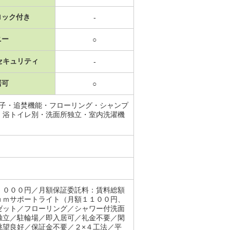
ロック付き
-
ニー
○
セキュリティ
-
居可
○
端子・追焚機能・フローリング・シャンプ
・浴トイレ別・洗面所独立・室内洗濯機
，０００円／月額保証委託料：賃料総額
ｕｍサポートライト（月額１１００円、
ゼット／フローリング／シャワー付洗面
独立／駐輪場／即入居可／礼金不要／閑
眺望良好／保証金不要／２×４工法／平