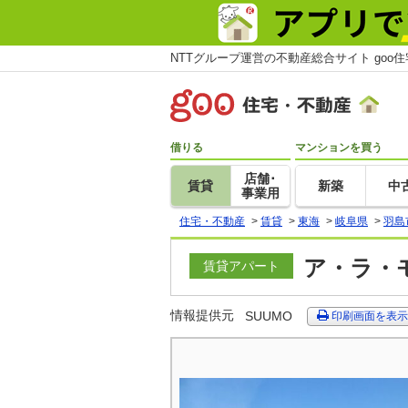
NTTグループ運営の不動産総合サイト goo
借りる
マンションを買う
店舗･
賃貸
新築
中
事業用
住宅・不動産
>
賃貸
>
東海
>
岐阜県
>
羽島
ア・ラ・モ
賃貸アパート
情報提供元
SUUMO
印刷画面を表示