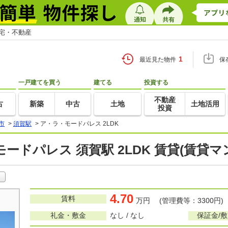
住宅・不動産
1
最近見た物件
保
一戸建てを買う
建てる
投資する
不動産
古
新築
中古
土地
土地活用
投資
市
>
須賀駅
>
ア・ラ・モードパレス 2LDK
ードパレス 須賀駅 2LDK 賃貸(賃貸
4.70
賃料
万円 (管理費等：3300円)
礼金・敷金
なし / なし
保証金/