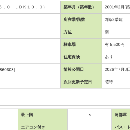
洋６．０ ＬＤＫ１０．０）
築年月（築年数）
2001年2月(
所在階/階数
2階/2階建
方位
南
駐車場
有 5,500円
住宅保険
あり
情報公開日
2026年7月8
860603]
次回更新予定日
随時
最上階
角部屋
○
エアコン付き
バス・
-