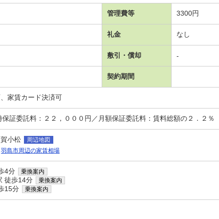
管理費等
3300円
礼金
なし
敷引・償却
-
契約期間
可、家賃カード決済可
時保証委託料：２２，０００円／月額保証委託料：賃料総額の２．２％
須賀小松
周辺地図
羽島市周辺の家賃相場
歩4分
乗換案内
 徒歩14分
乗換案内
歩15分
乗換案内
ス