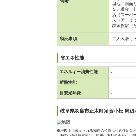
備考
坦地／南面
Ｓ／敷金・
店（スーパ
ストア）ま
鉄須賀駅（
特記事項
二人入居可
省エネ性能
エネルギー消費性能
-
断熱性能
-
目安光熱費
-
岐阜県羽島市正木町須賀小松 周辺
※地図上に表示される物件の位置は付近住所に
正確な物件所在地は、取扱い不動産会社にお問