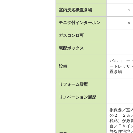
室内洗濯機置き場
○
モニタ付インターホン
○
ガスコンロ可
-
宅配ボックス
-
バルコニー
設備
ードレッサ
置き場
リフォーム履歴
-
リノベーション履歴
-
損保要／室
の２．２％
税込）が必
台／ＴＶイ
静な住宅地