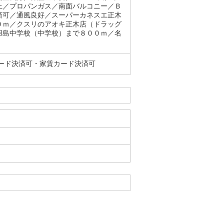
上／プロパンガス／南面バルコニー／Ｂ
済可／通風良好／スーパーカネスエ正木
０ｍ／クスリのアオキ正木店（ドラッグ
羽島中学校（中学校）まで８００ｍ／名
ード決済可・家賃カード決済可