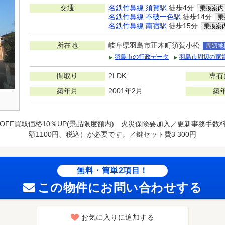
交通
名鉄竹鼻線
須賀駅
徒歩4分
乗換案内
名鉄竹鼻線
不破一色駅
徒歩14分
乗
名鉄竹鼻線
南宿駅
徒歩15分
乗換案
所在地
岐阜県羽島市正木町須賀小松
周辺地
羽島市の行政データ
羽島市周辺の家
間取り
2LDK
専有
築年月
2001年2月
築
OFF買取価格10％UP(景品限度額内) 火災保険要加入／更新事務手数料2
額1100円、税込）が必要です。／鍵セット費3 300円
無料・簡単2項目！
この物件にお問い合わせする
お気に入りに追加する