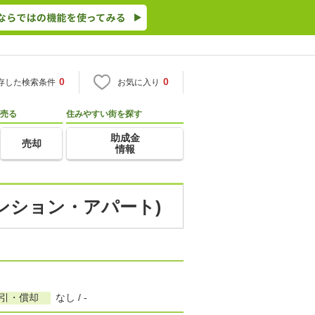
0
0
存した検索条件
お気に入り
売る
住みやすい街を探す
助成金
売却
情報
マンション・アパート)
敷引・償却
なし / -