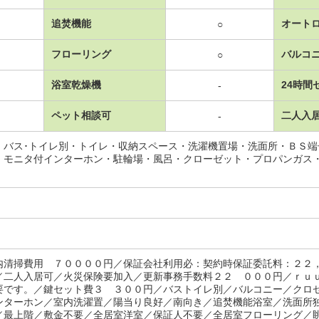
追焚機能
オート
○
フローリング
バルコ
○
浴室乾燥機
24時間
-
ペット相談可
二人入
-
・バス･トイレ別・トイレ・収納スペース・洗濯機置場・洗面所・ＢＳ
・モニタ付インターホン・駐輪場・風呂・クローゼット・プロパンガス
内清掃費用 ７００００円／保証会社利用必：契約時保証委託料：２２
／二人入居可／火災保険要加入／更新事務手数料２２ ０００円／ｒｕ
要です。／鍵セット費３ ３００円／バストイレ別／バルコニー／クロ
ンターホン／室内洗濯置／陽当り良好／南向き／追焚機能浴室／洗面所
／最上階／敷金不要／全居室洋室／保証人不要／全居室フローリング／