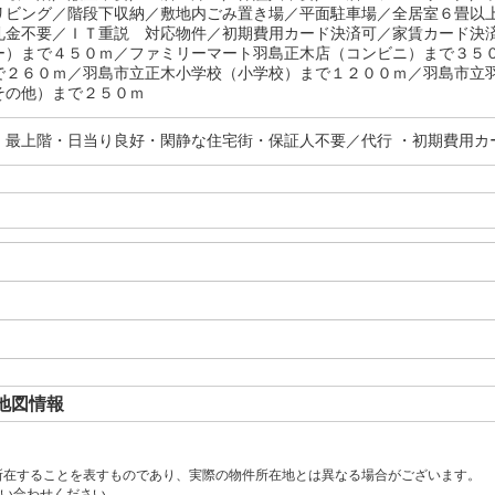
リビング／階段下収納／敷地内ごみ置き場／平面駐車場／全居室６畳以
礼金不要／ＩＴ重説 対応物件／初期費用カード決済可／家賃カード決
ー）まで４５０ｍ／ファミリーマート羽島正木店（コンビニ）まで３５
で２６０ｍ／羽島市立正木小学校（小学校）まで１２００ｍ／羽島市立
その他）まで２５０ｍ
・最上階・日当り良好・閑静な住宅街・保証人不要／代行 ・初期費用カ
地図情報
所在することを表すものであり、実際の物件所在地とは異なる場合がございます。
い合わせください。