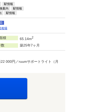
駅情報
換案内
駅情報
内
駅情報
図
賃相場
面積
2
65.14m
年数
築25年7ヶ月
2 000円／ruumサポートライト（月