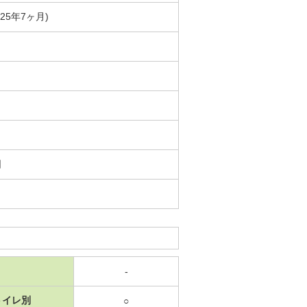
築25年7ヶ月)
日
-
トイレ別
○