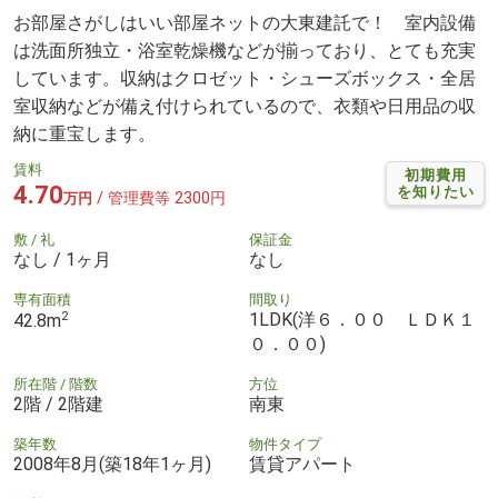
お部屋さがしはいい部屋ネットの大東建託で！ 室内設備
は洗面所独立・浴室乾燥機などが揃っており、とても充実
しています。収納はクロゼット・シューズボックス・全居
室収納などが備え付けられているので、衣類や日用品の収
納に重宝します。
賃料
初期費用
4.70
を知りたい
/ 管理費等 2300円
万円
敷 / 礼
保証金
なし / 1ヶ月
なし
専有面積
間取り
2
1LDK(洋６．００ ＬＤＫ１
42.8m
０．００)
所在階 / 階数
方位
2階 / 2階建
南東
築年数
物件タイプ
2008年8月(築18年1ヶ月)
賃貸アパート