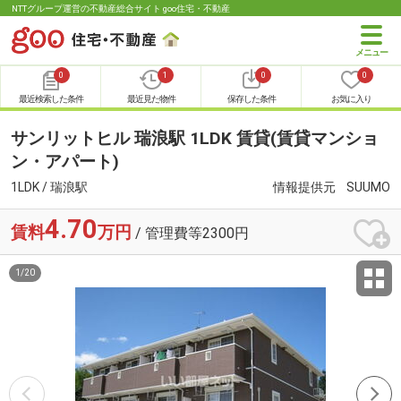
NTTグループ運営の不動産総合サイト goo住宅・不動産
0
1
0
0
最近検索した条件
最近見た物件
保存した条件
お気に入り
サンリットヒル 瑞浪駅 1LDK 賃貸(賃貸マンショ
ン・アパート)
1LDK / 瑞浪駅
情報提供元
SUUMO
4.70
賃料
万円
/ 管理費等2300円
1
/
20