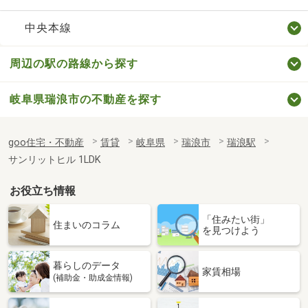
中央本線
周辺の駅の路線から探す
岐阜県瑞浪市の不動産を探す
goo住宅・不動産
賃貸
岐阜県
瑞浪市
瑞浪駅
サンリットヒル 1LDK
お役立ち情報
「住みたい街」
住まいのコラム
を見つけよう
暮らしのデータ
家賃相場
(補助金・助成金情報)