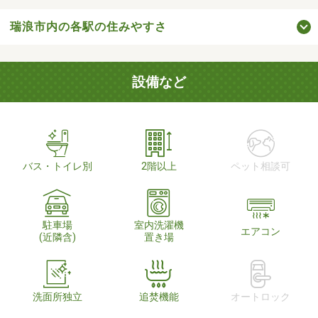
瑞浪市内の各駅の住みやすさ
設備など
バス・トイレ別
2階以上
ペット相談可
駐車場
室内洗濯機
エアコン
(近隣含)
置き場
洗面所独立
追焚機能
オートロック