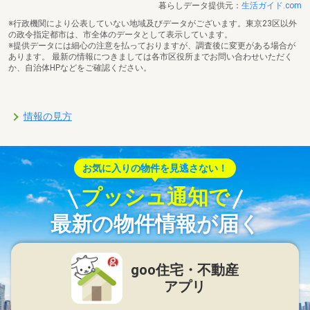
暮らしデータ提供元：
生活ガイド.com
※行政機関により公表していない地域及びデータがございます。東京23区以外
の政令指定都市は、市全体のデータとして表示しています。
※提供データには細心の注意を払っておりますが、調査後に変更がある場合が
あります。 最新の情報につきましては各市区役所までお問い合わせいただく
か、自治体HPなどをご確認ください。
情報の見方
お気に入りの物件を見逃さない！
プッシュ通知で
最新の物件情報が届く
goo住宅・不動産
アプリ