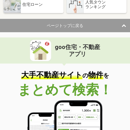
人気タウン
住宅ローン
ランキング
ページトップに戻る
goo住宅・不動産
アプリ
大手不動産サイト
物件
の
を
まとめて検索！