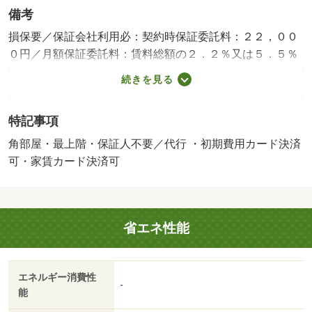
備考
損保要／保証会社利用必：契約時保証委託料：２２，００
０円／月額保証委託料：賃料総額の２．２％又は５．５％
／退去時クリーニング費用￥６００００が契約時必要。貸
続きを見る
主インボイス登録あり／更新事務手数料２２０００円／ｒ
ｕｕｍサポート費用（月額）１９８０円／鍵セット費３３
特記事項
００円／バストイレ別／バルコニー／エアコン／クロゼッ
ト／フローリング／シャワー付洗面台／ＴＶインターホン
角部屋・最上階・保証人不要／代行 ・初期費用カード決済
／浴室乾燥機／室内洗濯置／シューズボックス／追焚機能
可・家賃カード決済可
浴室／角住戸／洗面所独立／洗面化粧台／駐輪場／宅配ボ
ックス／対面式キッチン／照明付／全居室収納／保証人不
要／ネット使用料不要／浄水器／電子キー／プロパンガス
省エネ性能
／ＢＳ／ＩＴ重説 対応物件／ＬＧＢＴフレンドリー／初
期費用カード決済可／家賃カード決済可／ＪＲ瑞浪駅（そ
の他）まで６００ｍ／瑞浪郵便局（郵便局）まで５５０ｍ
エネルギー消費性
／メイト（スーパー）まで５５０ｍ／東濃厚生病院（病
-
能
院）まで７００ｍ／ＪＡとうと（その他）まで７５０ｍ／