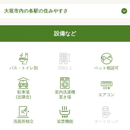
大垣市内の各駅の住みやすさ
設備など
バス・トイレ別
2階以上
ペット相談可
駐車場
室内洗濯機
エアコン
(近隣含)
置き場
洗面所独立
追焚機能
オートロック