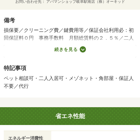
お問い合わせ先
アパマンショップ岐阜駅南店（株）オーキッド
備考
損保要／クリーニング費／鍵費用等／保証会社利用必：初
回保証料０円 事務手数料 月額総賃料の２．５％／二人
入居可／ペット相談／［退去時費用 退去費用実費精算※
続きを見る
故意・過失等別途実費］ 保証会社：ＪＡＣＣＳ／バスト
イレ別／バルコニー／エアコン／ガスコンロ対応／クロゼ
特記事項
ット／フローリング／シャワー付洗面台／ＴＶインターホ
ン／浴室乾燥機／室内洗濯置／シューズボックス／システ
ペット相談可・二人入居可・メゾネット・角部屋・保証人
ムキッチン／追焚機能浴室／角住戸／温水洗浄便座／洗面
不要／代行
所独立／駐輪場／宅配ボックス／礼金不要／敷金不要／３
口以上コンロ／対面式キッチン／ペット相談／全居室洋室
／保証人不要／２沿線利用可／専用庭／メゾネット／ネッ
省エネ性能
ト使用料不要／床下収納／築２年以内／築３年以内／トイ
レ未使用／２駅利用可／築５年以内／プロパンガス／敷
金・礼金不要／保証会社利用可/賃貸戸数:3戸
エネルギー消費性