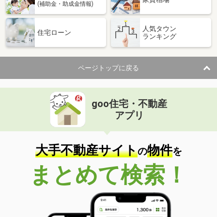
(補助金・助成金情報)
人気タウン
住宅ローン
ランキング
ページトップに戻る
goo住宅・不動産
アプリ
大手不動産サイト
物件
の
を
まとめて検索！