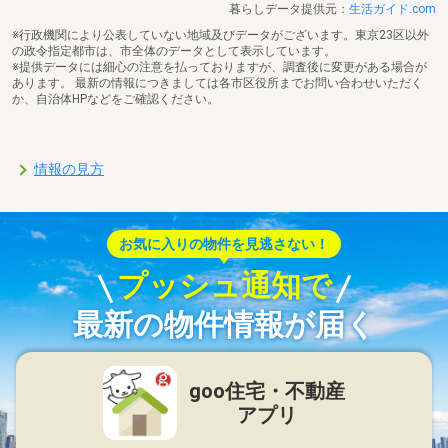
暮らしデータ提供元：
生活ガイド.com
※行政機関により公表していない地域及びデータがございます。東京23区以外
の政令指定都市は、市全体のデータとして表示しています。
※提供データには細心の注意を払っておりますが、調査後に変更がある場合が
あります。 最新の情報につきましては各市区役所までお問い合わせいただく
か、自治体HPなどをご確認ください。
情報の見方
お気に入りの物件を見逃さない！
プッシュ通知で
最新の物件情報が届く
goo住宅・不動産
アプリ