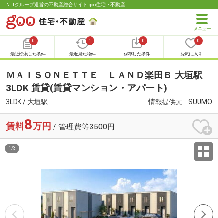
NTTグループ運営の不動産総合サイト goo住宅・不動産
0
1
0
0
最近検索した条件
最近見た物件
保存した条件
お気に入り
ＭＡＩＳＯＮＥＴＴＥ ＬＡＮＤ楽田Ｂ 大垣駅
3LDK 賃貸(賃貸マンション・アパート)
3LDK / 大垣駅
情報提供元
SUUMO
8
賃料
万円
/ 管理費等3500円
1
/
3