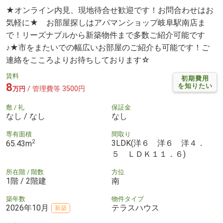
★オンライン内見、現地待合せ歓迎です！お問合わせはお
気軽に★ お部屋探しはアパマンショップ岐阜駅南店ま
で！リーズナブルから新築物件まで多数ご紹介可能です
♪★市をまたいでの幅広いお部屋のご紹介も可能です！ご
連絡をこころよりお待ちしております☆
賃料
初期費用
8
を知りたい
/ 管理費等 3500円
万円
敷 / 礼
保証金
なし / なし
なし
専有面積
間取り
2
3LDK(洋６ 洋６ 洋４．
65.43m
５ ＬＤＫ１１．６)
所在階 / 階数
方位
1階 / 2階建
南
築年数
物件タイプ
2026年10月
テラスハウス
新築