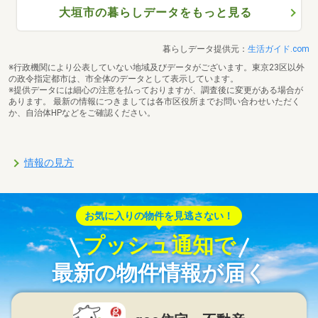
大垣市の暮らしデータをもっと見る
暮らしデータ提供元：
生活ガイド.com
※行政機関により公表していない地域及びデータがございます。東京23区以外
の政令指定都市は、市全体のデータとして表示しています。
※提供データには細心の注意を払っておりますが、調査後に変更がある場合が
あります。 最新の情報につきましては各市区役所までお問い合わせいただく
か、自治体HPなどをご確認ください。
情報の見方
お気に入りの物件を見逃さない！
プッシュ通知で
最新の物件情報が届く