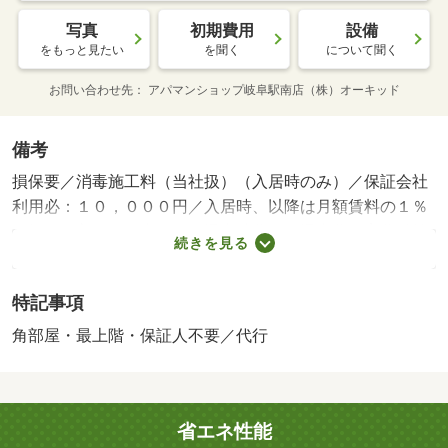
写真
初期費用
設備
をもっと見たい
を聞く
について聞く
お問い合わせ先
アパマンショップ岐阜駅南店（株）オーキッド
備考
損保要／消毒施工料（当社扱）（入居時のみ）／保証会社
利用必：１０，０００円／入居時、以降は月額賃料の１％
／毎月（入居期間中）／［退去時費用 退去費用実費精算
続きを見る
※故意・過失等別途実費］ ハウスクリーニング代４６，
２００円（退去時） 畳表替え５，５００円／１枚、襖張
特記事項
替え４，４００円／１枚（１室全て／退去時） 保険加入
義務有 保証会社：保証人代行サービス保証料・家賃集金
角部屋・最上階・保証人不要／代行
サービス手数料／バストイレ別／バルコニー／エアコン／
シャワー付洗面台／室内洗濯置／角住戸／温水洗浄便座／
ＣＡＴＶ／礼金不要／最上階／保証人不要／和室／プロパ
省エネ性能
ンガス／保証会社利用可／荒尾駅（その他）まで１８１０