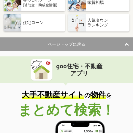
家賃相場
(補助金・助成金情報)
人気タウン
住宅ローン
ランキング
ページトップに戻る
goo住宅・不動産
アプリ
大手不動産サイト
物件
の
を
まとめて検索！