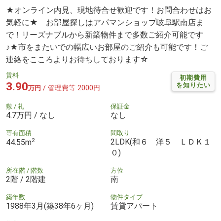
★オンライン内見、現地待合せ歓迎です！お問合わせはお
気軽に★ お部屋探しはアパマンショップ岐阜駅南店ま
で！リーズナブルから新築物件まで多数ご紹介可能です
♪★市をまたいでの幅広いお部屋のご紹介も可能です！ご
連絡をこころよりお待ちしております☆
賃料
初期費用
3.90
を知りたい
/ 管理費等 2000円
万円
敷 / 礼
保証金
4.7万円 / なし
なし
専有面積
間取り
2
2LDK(和６ 洋５ ＬＤＫ１
44.55m
０)
所在階 / 階数
方位
2階 / 2階建
南
築年数
物件タイプ
1988年3月(築38年6ヶ月)
賃貸アパート