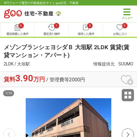
NTTグループ運営の不動産総合サイト goo住宅・不動産
0
1
0
0
最近検索した条件
最近見た物件
保存した条件
お気に入り
メゾンブランシェヨシダＢ 大垣駅 2LDK 賃貸(賃
貸マンション・アパート)
2LDK / 大垣駅
情報提供元
SUUMO
3.90
賃料
万円
/ 管理費等2000円
1
/
16