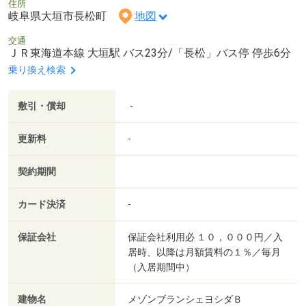
住所
岐阜県大垣市長松町
地図
交通
ＪＲ東海道本線 大垣駅 バス23分/「長松」バス停 停歩6分
乗り換え検索
敷引・償却
-
更新料
-
契約期間
カード決済
-
保証会社
保証会社利用必 １０，０００円／入
居時、以降は月額賃料の１％／毎月
（入居期間中）
建物名
メゾンブランシェヨシダＢ