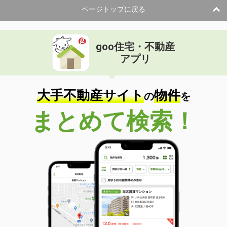
ページトップに戻る
goo住宅・不動産
アプリ
大手不動産サイト
物件
の
を
まとめて検索！