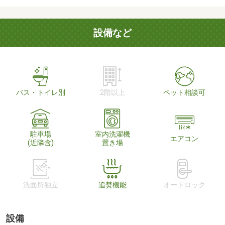
設備など
バス・トイレ別
2階以上
ペット相談可
駐車場
室内洗濯機
エアコン
(近隣含)
置き場
洗面所独立
追焚機能
オートロック
設備