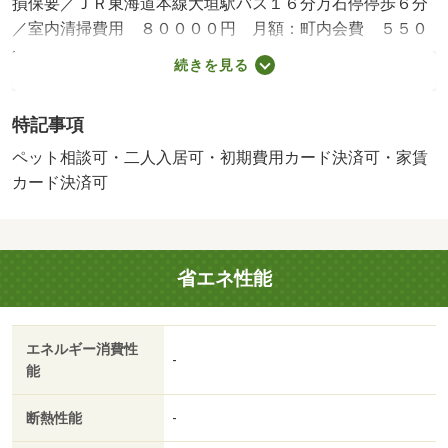
損保要／ＪＲ東海道本線大垣駅バス１６分万石停停歩６分
／室内清掃費用 ８００００円 月額：町内会費 ５５０
円／保証会社利用必：契約時保証委託料：２５，０００円
続きを見る
／月額保証委託料：賃料総額の２．５％／二人入居可／ペ
ット相談／火災保険要加入／更新事務手数料２２ ０００
特記事項
円／ｒｕｕｍサポート（月額１９８０円、税込）が必要で
す。／鍵セット費３ ３００円／バストイレ別／エアコン
ペット相談可・二人入居可・初期費用カード決済可・家賃
／クロゼット／フローリング／シャワー付洗面台／ＴＶイ
カード決済可
ンターホン／浴室乾燥機／室内洗濯置／システムキッチン
／南向き／追焚機能浴室／駐輪場／宅配ボックス／即入居
可／対面式キッチン／ペット相談／ＩＨクッキングヒータ
省エネ性能
ー／照明付／ウォークインクロゼット／ネット使用料不要
／床下収納／２×４工法／都市ガス／ＢＳ／ＩＴ重説 対
応物件／初期費用カード決済可／家賃カード決済可／クス
エネルギー消費性
リのアオキ あずま店（ドラッグストア）まで１０００ｍ
-
能
／ミニストップ 大垣波須店（コンビニ）まで３５０ｍ／
波須ペットクリニック（その他）まで２５０ｍ／ファミリ
断熱性能
-
ーマート 大垣万石町店（コンビニ）まで５５０ｍ／バロ