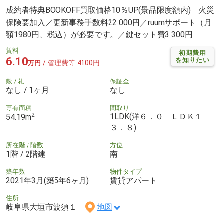
成約者特典BOOKOFF買取価格10％UP(景品限度額内) 火災
保険要加入／更新事務手数料22 000円／ruumサポート（月
額1980円、税込）が必要です。／鍵セット費3 300円
賃料
初期費用
6.10
を知りたい
/ 管理費等 4100円
万円
敷 / 礼
保証金
なし / 1ヶ月
なし
専有面積
間取り
2
1LDK(洋６．０ ＬＤＫ１
54.19m
３．８)
所在階 / 階数
方位
1階 / 2階建
南
築年数
物件タイプ
2021年3月(築5年6ヶ月)
賃貸アパート
住所
岐阜県大垣市波須１
地図