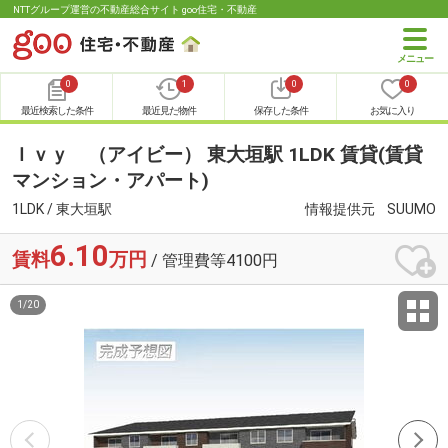
NTTグループ運営の不動産総合サイト goo住宅・不動産
0
1
0
0
最近検索した条件
最近見た物件
保存した条件
お気に入り
Ｉｖｙ （アイビー） 東大垣駅 1LDK 賃貸(賃貸
マンション・アパート)
1LDK / 東大垣駅
情報提供元
SUUMO
6.10
賃料
万円
/ 管理費等4100円
1
/
20