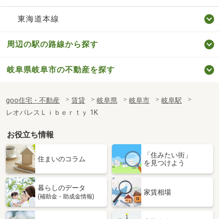
東海道本線
周辺の駅の路線から探す
岐阜県岐阜市の不動産を探す
goo住宅・不動産
賃貸
岐阜県
岐阜市
岐阜駅
レオパレスＬｉｂｅｒｔｙ 1K
お役立ち情報
「住みたい街」
住まいのコラム
を見つけよう
暮らしのデータ
家賃相場
(補助金・助成金情報)