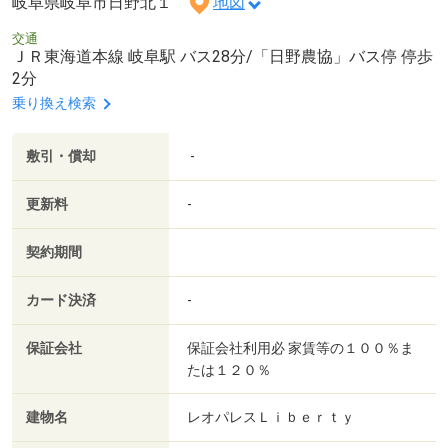
岐阜県岐阜市日野北１
地図
交通
ＪＲ東海道本線 岐阜駅 バス28分/「日野農協」バス停 停歩
2分
乗り換え検索
敷引・償却
-
更新料
-
契約期間
カード決済
-
保証会社
保証会社利用必 家賃等の１００％ま
たは１２０％
建物名
レオパレスＬｉｂｅｒｔｙ