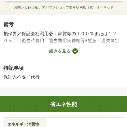
お問い合わせ先
アパマンショップ岐阜駅南店（株）オーキッド
備考
損保要／保証会社利用必：家賃等の１００％または１２
０％／［退去時費用 退去費用実費精算※故意・過失等別
途実費］環境維持費：１ヶ月５５０円（税込）、鍵交換
続きを見る
費：ご契約時１６５００円（税込）、退去時清掃費：５２
２５０円（税込）、インターネット利用料：有料、更新手
特記事項
数料：１６５００円（税込）、保証委託料：必要 保証会
社：プラザ賃貸保証／バストイレ別／エアコン／駐輪場／
保証人不要／代行
礼金不要／敷金不要／ロフト／保証人不要／プロパンガス
／敷金・礼金不要／保証会社利用可/賃貸戸数:10戸
省エネ性能
エネルギー消費性