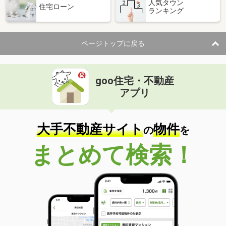
人気タウン
住宅ローン
ランキング
ページトップに戻る
goo住宅・不動産
アプリ
大手不動産サイト
物件
の
を
まとめて検索！