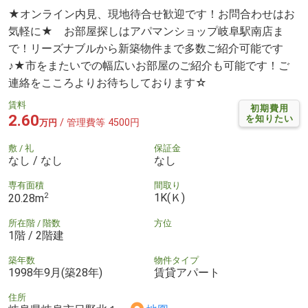
★オンライン内見、現地待合せ歓迎です！お問合わせはお
気軽に★ お部屋探しはアパマンショップ岐阜駅南店ま
で！リーズナブルから新築物件まで多数ご紹介可能です
♪★市をまたいでの幅広いお部屋のご紹介も可能です！ご
連絡をこころよりお待ちしております☆
賃料
初期費用
2.60
を知りたい
/ 管理費等 4500円
万円
敷 / 礼
保証金
なし / なし
なし
専有面積
間取り
2
1K(Ｋ)
20.28m
所在階 / 階数
方位
1階 / 2階建
築年数
物件タイプ
1998年9月(築28年)
賃貸アパート
住所