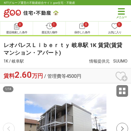
NTTグループ運営の不動産総合サイト goo住宅・不動産
0
1
0
0
最近検索した条件
最近見た物件
保存した条件
お気に入り
レオパレスＬｉｂｅｒｔｙ 岐阜駅 1K 賃貸(賃貸
マンション・アパート)
1K / 岐阜駅
情報提供元
SUUMO
2.60
賃料
万円
/ 管理費等4500円
1
/
14