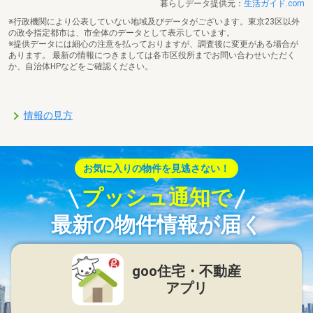
暮らしデータ提供元：
生活ガイド.com
※行政機関により公表していない地域及びデータがございます。東京23区以外
の政令指定都市は、市全体のデータとして表示しています。
※提供データには細心の注意を払っておりますが、調査後に変更がある場合が
あります。 最新の情報につきましては各市区役所までお問い合わせいただく
か、自治体HPなどをご確認ください。
情報の見方
お気に入りの物件を見逃さない！
プッシュ通知で
最新の物件情報が届く
goo住宅・不動産
アプリ