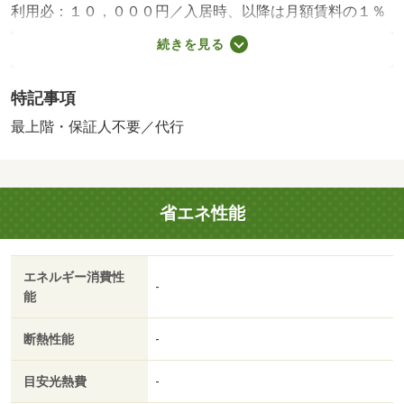
利用必：１０，０００円／入居時、以降は月額賃料の１％
／毎月（入居期間中）／［退去時費用 退去費用実費精算
続きを見る
※故意・過失等別途実費］ ハウスクリーニング代５８，
３００円（退去時） 保険加入義務有 保証会社：保証人
特記事項
代行サービス保証料・家賃集金サービス手数料／バストイ
レ別／エアコン／ガスコンロ対応／フローリング／シャワ
最上階・保証人不要／代行
ー付洗面台／ＴＶインターホン／浴室乾燥機／室内洗濯置
／システムキッチン／追焚機能浴室／温水洗浄便座／２口
コンロ／駐輪場／宅配ボックス／ＣＡＴＶ／礼金不要／最
省エネ性能
上階／対面式キッチン／保証人不要／敷金１ヶ月／ネット
使用料不要／築２年以内／築３年以内／トイレ未使用／耐
震構造／築５年以内／都市ガス／保証会社利用可／ゲンキ
エネルギー消費性
ー中鶉店（その他）まで１２７６ｍ／十六銀行鶉支店（そ
-
能
の他）まで１３８０ｍ/賃貸戸数:6戸
断熱性能
-
目安光熱費
-