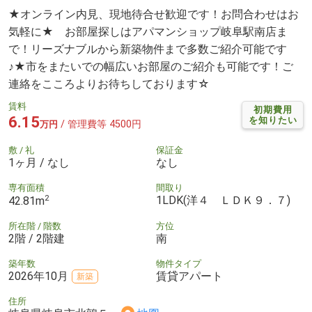
★オンライン内見、現地待合せ歓迎です！お問合わせはお
気軽に★ お部屋探しはアパマンショップ岐阜駅南店ま
で！リーズナブルから新築物件まで多数ご紹介可能です
♪★市をまたいでの幅広いお部屋のご紹介も可能です！ご
連絡をこころよりお待ちしております☆
賃料
初期費用
6.15
を知りたい
/ 管理費等 4500円
万円
敷 / 礼
保証金
1ヶ月 / なし
なし
専有面積
間取り
2
1LDK(洋４ ＬＤＫ９．７)
42.81m
所在階 / 階数
方位
2階 / 2階建
南
築年数
物件タイプ
2026年10月
賃貸アパート
新築
住所