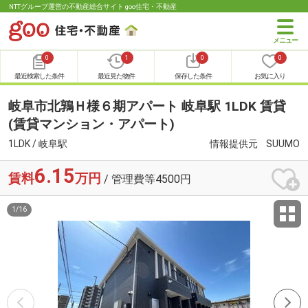
NTTグループ運営の不動産総合サイト goo住宅・不動産
0
1
0
0
最近検索した条件
最近見た物件
保存した条件
お気に入り
岐阜市北鶉Ｈ様６期アパート 岐阜駅 1LDK 賃貸
(賃貸マンション・アパート)
1LDK / 岐阜駅
情報提供元
SUUMO
6.15
賃料
万円
/ 管理費等4500円
1
/
16