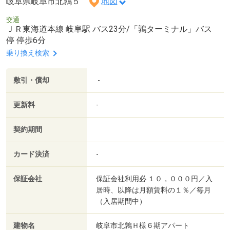
岐阜県岐阜市北鶉５
地図
交通
ＪＲ東海道本線 岐阜駅 バス23分/「鶉ターミナル」バス
停 停歩6分
乗り換え検索
敷引・償却
-
更新料
-
契約期間
カード決済
-
保証会社
保証会社利用必 １０，０００円／入
居時、以降は月額賃料の１％／毎月
（入居期間中）
建物名
岐阜市北鶉Ｈ様６期アパート