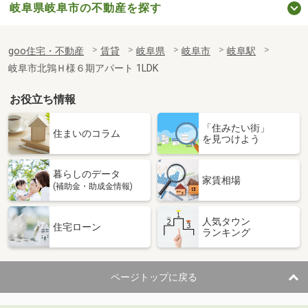
岐阜県岐阜市の不動産を探す
goo住宅・不動産
賃貸
岐阜県
岐阜市
岐阜駅
岐阜市北鶉Ｈ様６期アパート 1LDK
お役立ち情報
「住みたい街」
住まいのコラム
を見つけよう
暮らしのデータ
家賃相場
(補助金・助成金情報)
人気タウン
住宅ローン
ランキング
ページトップに戻る