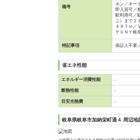
ホン／オー
備考
即入居可／
駅利用可／
ニ）まで２
４９７ｍ／
テＵＮＹ岐阜
特記事項
保証人不要
省エネ性能
エネルギー消費性能
-
断熱性能
-
目安光熱費
-
岐阜県岐阜市加納栄町通４ 周辺地
※地図上に表示される物件の位置は付近住所に