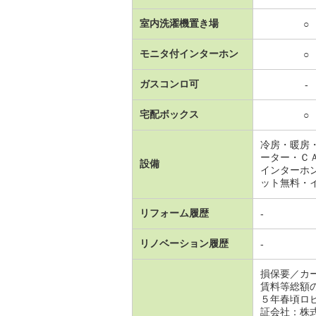
室内洗濯機置き場
○
モニタ付インターホン
○
ガスコンロ可
-
宅配ボックス
○
冷房・暖房
ーター・Ｃ
設備
インターホ
ット無料・
リフォーム履歴
-
リノベーション履歴
-
損保要／カ
賃料等総額
５年春頃ロ
証会社：株