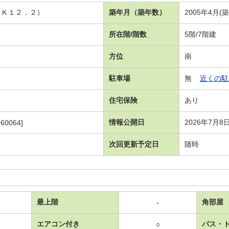
ＤＫ１２．２）
築年月（築年数）
2005年4月(
所在階/階数
5階/7階建
方位
南
駐車場
無
近くの駐
住宅保険
あり
情報公開日
2026年7月8
60064]
次回更新予定日
随時
最上階
角部屋
-
エアコン付き
バス・
○