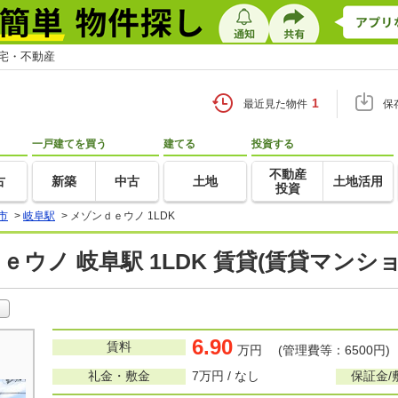
住宅・不動産
1
最近見た物件
保
一戸建てを買う
建てる
投資する
不動産
古
新築
中古
土地
土地活用
投資
市
>
岐阜駅
>
メゾンｄｅウノ 1LDK
ｅウノ 岐阜駅 1LDK 賃貸(賃貸マンシ
6.90
賃料
万円 (管理費等：6500円)
礼金・敷金
7万円 / なし
保証金/