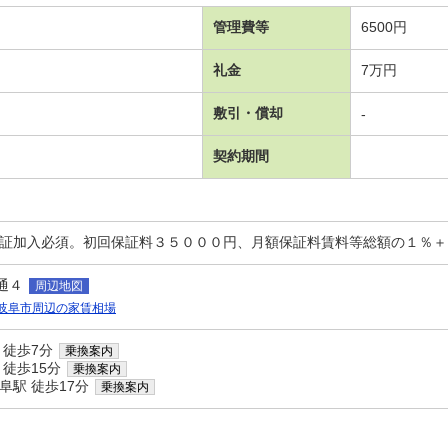
管理費等
6500円
礼金
7万円
敷引・償却
-
契約期間
保証加入必須。初回保証料３５０００円、月額保証料賃料等総額の１％
通４
周辺地図
岐阜市周辺の家賃相場
 徒歩7分
乗換案内
 徒歩15分
乗換案内
阜駅 徒歩17分
乗換案内