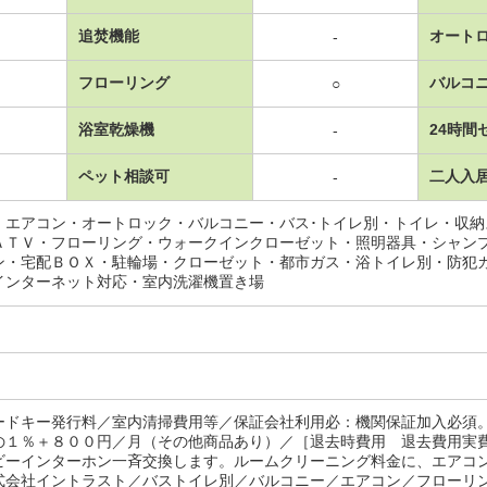
追焚機能
オート
-
フローリング
バルコ
○
浴室乾燥機
24時間
-
ペット相談可
二人入
-
・エアコン・オートロック・バルコニー・バス･トイレ別・トイレ・収
ＡＴＶ・フローリング・ウォークインクローゼット・照明器具・シャン
ン・宅配ＢＯＸ・駐輪場・クローゼット・都市ガス・浴トイレ別・防犯
インターネット対応・室内洗濯機置き場
ードキー発行料／室内清掃費用等／保証会社利用必：機関保証加入必須
の１％＋８００円／月（その他商品あり）／［退去時費用 退去費用実
ビーインターホン一斉交換します。ルームクリーニング料金に、エア
式会社イントラスト／バストイレ別／バルコニー／エアコン／フローリ