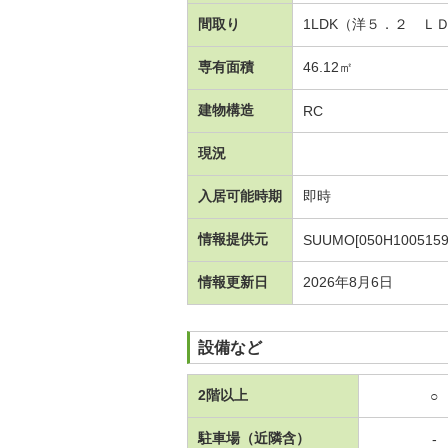
間取り
1LDK（洋５．２ Ｌ
専有面積
46.12㎡
建物構造
RC
現況
入居可能時期
即時
情報提供元
SUUMO[050H1005159
情報更新日
2026年8月6日
設備など
2階以上
○
駐車場（近隣含）
-