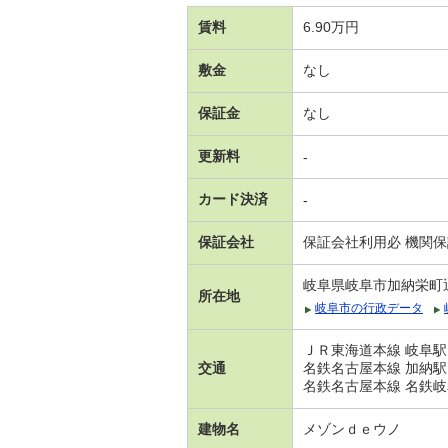
賃料
6.90万円
敷金
なし
保証金
なし
更新料
-
カード決済
-
保証会社
保証会社利用必 機関
岐阜県岐阜市加納栄町
所在地
岐阜市の行政データ
ＪＲ東海道本線 岐阜駅
交通
名鉄名古屋本線 加納駅
名鉄名古屋本線 名鉄岐
建物名
メゾンｄｅウノ