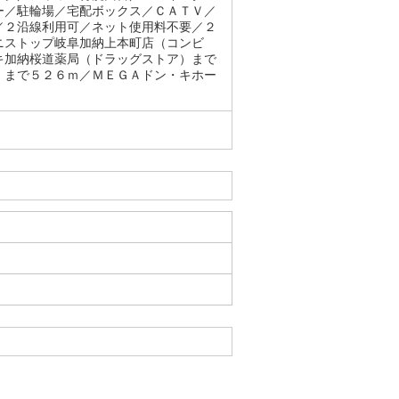
ー／駐輪場／宅配ボックス／ＣＡＴＶ／
／２沿線利用可／ネット使用料不要／２
ニストップ岐阜加納上本町店（コンビ
キ加納桜道薬局（ドラッグストア）まで
）まで５２６ｍ／ＭＥＧＡドン・キホー