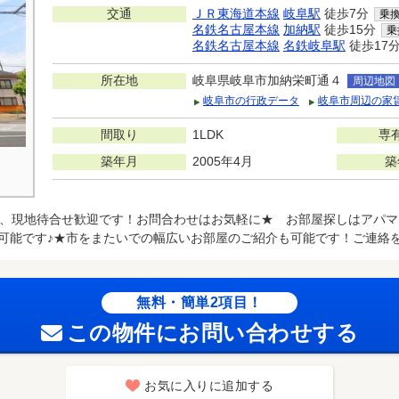
交通
ＪＲ東海道本線
岐阜駅
徒歩7分
乗
名鉄名古屋本線
加納駅
徒歩15分
乗
名鉄名古屋本線
名鉄岐阜駅
徒歩17
所在地
岐阜県岐阜市加納栄町通４
周辺地図
岐阜市の行政データ
岐阜市周辺の家
間取り
1LDK
専
築年月
2005年4月
築
、現地待合せ歓迎です！お問合わせはお気軽に★ お部屋探しはアパマ
可能です♪★市をまたいでの幅広いお部屋のご紹介も可能です！ご連絡
無料・簡単2項目！
この物件にお問い合わせする
お気に入りに追加する