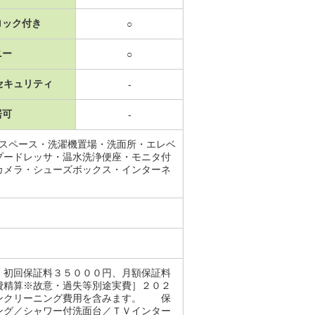
ロック付き
○
ニー
○
セキュリティ
-
居可
-
納スペース・洗濯機置場・洗面所・エレベ
プードレッサ・温水洗浄便座・モニタ付
カメラ・シューズボックス・インターネ
。初回保証料３５０００円、月額保証料
費精算※故意・過失等別途実費］２０２
コンクリーニング費用を含みます。 保
ング／シャワー付洗面台／ＴＶインター