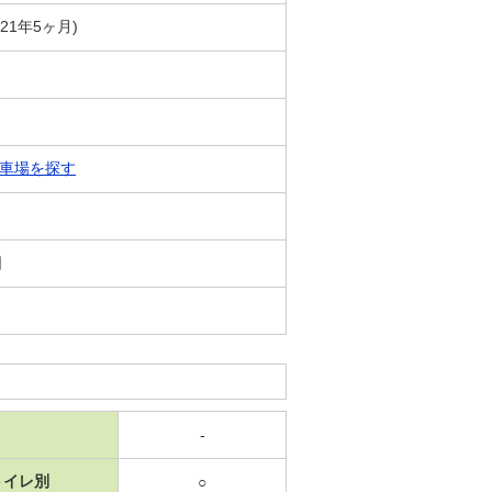
築21年5ヶ月)
車場を探す
日
-
トイレ別
○