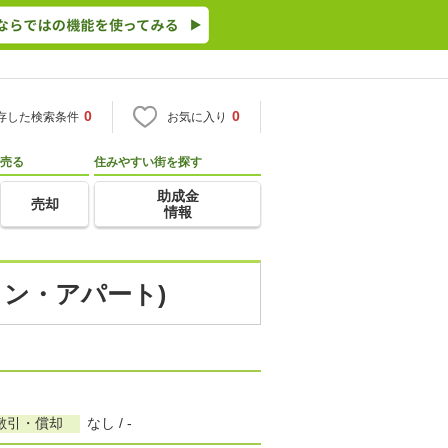
0
0
存した検索条件
お気に入り
売る
住みやすい街を探す
助成金
売却
情報
ョン・アパート)
敷引・償却
なし / -