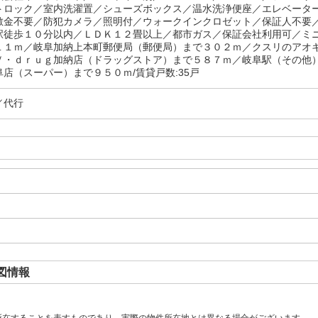
トロック／室内洗濯置／シューズボックス／温水洗浄便座／エレベータ
敷金不要／防犯カメラ／照明付／ウォークインクロゼット／保証人不要
駅徒歩１０分以内／ＬＤＫ１２畳以上／都市ガス／保証会社利用可／ミ
１１ｍ／岐阜加納上本町郵便局（郵便局）まで３０２ｍ／クスリのアオ
Ｖ・ｄｒｕｇ加納店（ドラッグストア）まで５８７ｍ／岐阜駅（その他
店（スーパー）まで９５０ｍ/賃貸戸数:35戸
／代行
図情報
所在することを表すものであり、実際の物件所在地とは異なる場合がございます。