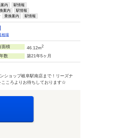
換案内
駅情報
換案内
駅情報
分
乗換案内
駅情報
賃相場
有面積
2
46.12m
年数
築21年5ヶ月
ンショップ岐阜駅南店まで！リーズナ
をこころよりお待ちしております☆