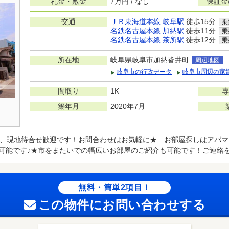
礼金・敷金
7万円 / なし
保証金
交通
ＪＲ東海道本線
岐阜駅
徒歩15分
乗
名鉄名古屋本線
加納駅
徒歩11分
乗
名鉄名古屋本線
茶所駅
徒歩12分
乗
所在地
岐阜県岐阜市加納沓井町
周辺地図
岐阜市の行政データ
岐阜市周辺の家
間取り
1K
専
築年月
2020年7月
、現地待合せ歓迎です！お問合わせはお気軽に★ お部屋探しはアパマ
可能です♪★市をまたいでの幅広いお部屋のご紹介も可能です！ご連絡
無料・簡単2項目！
この物件にお問い合わせする