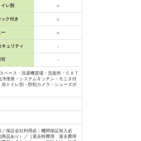
トイレ別
○
ロック付き
○
ニー
○
セキュリティ
-
居可
-
納スペース・洗濯機置場・洗面所・ＣＡＴ
洗浄便座・システムキッチン・モニタ付
・浴トイレ別・防犯カメラ・シューズボ
等／保証会社利用必：機関保証加入必
他商品あり）／［退去時費用 退去費用