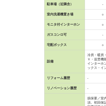
駐車場（近隣含）
-
室内洗濯機置き場
○
モニタ付インターホン
○
ガスコンロ可
-
宅配ボックス
○
冷房・暖房
Ｖ・追焚機
設備
インターホ
ックス・イ
リフォーム履歴
-
リノベーション履歴
-
損保要／室
須。初回保