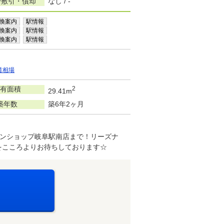
/敷引・償却
なし / -
換案内
駅情報
換案内
駅情報
換案内
駅情報
賃相場
有面積
2
29.41m
築年数
築6年2ヶ月
ンショップ岐阜駅南店まで！リーズナ
をこころよりお待ちしております☆