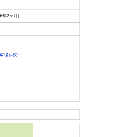
築6年2ヶ月)
車場を探す
日
-