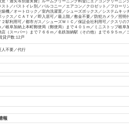
故意・過失等別途実費］ルームクリーニング料金にエアコンクリーニ
ラスト／バストイレ別／バルコニー／エアコン／クロゼット／フローリ
乾燥機／オートロック／室内洗濯置／シューズボックス／システムキッ
ボックス／ＣＡＴＶ／即入居可／最上階／敷金不要／防犯カメラ／照明
／２駅利用可／都市ガス／シューズＷＩＣ／保証会社利用可／クスリの
ｍ／岐阜加納上本町郵便局（郵便局）まで４０１ｍ／ミニストップ岐阜
納店（スーパー）まで７６６ｍ／名鉄加納駅（その他）まで６９５ｍ／
賃貸戸数:12戸
証人不要／代行
情報