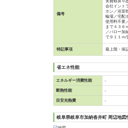
実費精算※
会社イント
ホン／浴室
備考
輪場／宅配
使用料不要
まで４３６
／バロー加
で９１１ｍ/
特記事項
最上階・保
省エネ性能
エネルギー消費性能
-
断熱性能
-
目安光熱費
-
岐阜県岐阜市加納沓井町 周辺地図