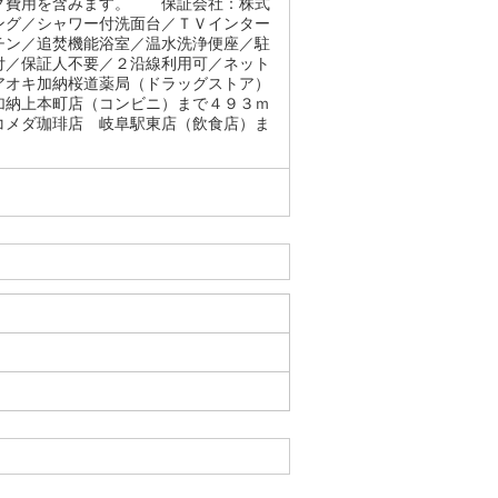
ング費用を含みます。 保証会社：株式
ング／シャワー付洗面台／ＴＶインター
チン／追焚機能浴室／温水洗浄便座／駐
付／保証人不要／２沿線利用可／ネット
アオキ加納桜道薬局（ドラッグストア）
加納上本町店（コンビニ）まで４９３ｍ
コメダ珈琲店 岐阜駅東店（飲食店）ま