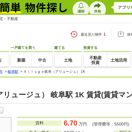
住宅・不動産
1
最近見た物件
保
一戸建てを買う
建てる
投資する
不動産
古
新築
中古
土地
土地活用
投資
市
>
岐阜駅
>
Ａｌｌｕｇｅ岐阜（アリュージュ） 1K
リュージュ） 岐阜駅 1K 賃貸(賃貸マ
6.70
賃料
万円 (管理費等：5500円)