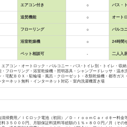
エアコン付き
バス・
○
追焚機能
オート
○
フローリング
バルコ
○
浴室乾燥機
24時間
○
ペット相談可
二人入
-
・エアコン・オートロック・バルコニー・バス･トイレ別・トイレ・収
能・フローリング・浴室乾燥機・照明器具・シャンプードレッサ・温水
ン・宅配ＢＯＸ・駐輪場・風呂・クローゼット・衣類乾燥機・都市ガス
ンターネット無料・インターネット対応・室内洗濯機置き場
内清掃費用／ＩＣロック電池（初回）／Ｄ－ｒｏｏｍＣａｒｄキー料金
証料３５０００円、月額保証料賃料等総額の１％＋８００円／月（その