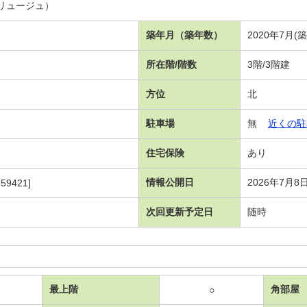
リュージュ）
築年月（築年数）
2020年7月(
所在階/階数
3階/3階建
方位
北
駐車場
無
近くの駐
住宅保険
あり
情報公開日
2026年7月8
59421]
次回更新予定日
随時
最上階
角部屋
○