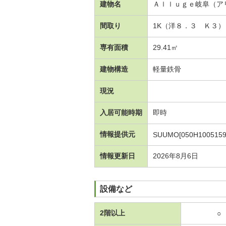
建物名
Ａｌｌｕｇｅ岐阜（ア
間取り
1K（洋８．３ Ｋ３）
専有面積
29.41㎡
建物構造
軽量鉄骨
現況
入居可能時期
即時
情報提供元
SUUMO[050H1005159
情報更新日
2026年8月6日
設備など
2階以上
○