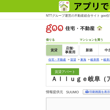
NTTグループ運営の不動産総合サイト goo
借りる
マンションを買う
店舗･
賃貸
新築
中
事業用
住宅・不動産
>
賃貸
>
東海
>
岐阜県
>
岐阜
賃貸アパート
Ａｌｌｕｇｅ岐阜（ア
情報提供元
SUUMO
印刷画面を表示