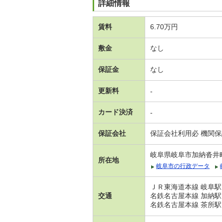
詳細情報
賃料
6.70万円
敷金
なし
保証金
なし
更新料
-
カード決済
-
保証会社
保証会社利用必 機関
岐阜県岐阜市加納沓井
所在地
岐阜市の行政データ
ＪＲ東海道本線 岐阜駅
交通
名鉄名古屋本線 加納駅
名鉄名古屋本線 茶所駅