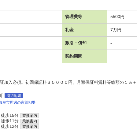
管理費等
5500円
礼金
7万円
敷引・償却
-
契約期間
保証加入必須。初回保証料３５０００円、月額保証料賃料等総額の１％
町
周辺地図
岐阜市周辺の家賃相場
 徒歩15分
乗換案内
 徒歩11分
乗換案内
 徒歩12分
乗換案内