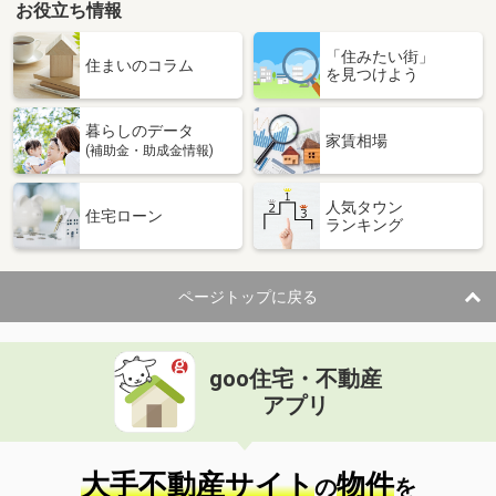
お役立ち情報
「住みたい街」
住まいのコラム
を見つけよう
暮らしのデータ
家賃相場
(補助金・助成金情報)
人気タウン
住宅ローン
ランキング
ページトップに戻る
goo住宅・不動産
アプリ
大手不動産サイト
物件
の
を