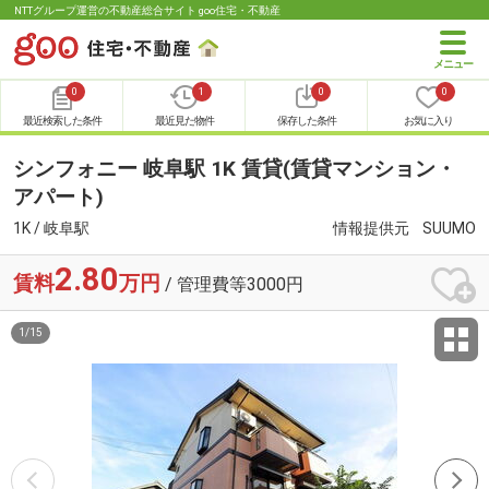
NTTグループ運営の不動産総合サイト goo住宅・不動産
0
1
0
0
最近検索した条件
最近見た物件
保存した条件
お気に入り
シンフォニー 岐阜駅 1K 賃貸(賃貸マンション・
アパート)
1K / 岐阜駅
情報提供元
SUUMO
2.80
賃料
万円
/ 管理費等3000円
1
/
15