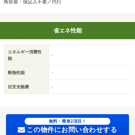
ます。 保証会社：株式会社イントラスト／バストイレ別
角部屋・保証人不要／代行
／バルコニー／エアコン／ＴＶインターホン／室内洗濯置
／シューズボックス／角住戸／温水洗浄便座／即入居可／
敷金不要／照明付／保証人不要／床下収納／プロパンガス
省エネ性能
／ＢＳ／礼金１ヶ月／保証会社利用可／名鉄 柳津駅（そ
の他）まで２４００ｍ/賃貸戸数:4戸
エネルギー消費性
-
能
断熱性能
-
目安光熱費
-
無料・簡単2項目！
この物件にお問い合わせする