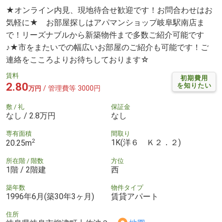
★オンライン内見、現地待合せ歓迎です！お問合わせはお
気軽に★ お部屋探しはアパマンショップ岐阜駅南店ま
で！リーズナブルから新築物件まで多数ご紹介可能です
♪★市をまたいでの幅広いお部屋のご紹介も可能です！ご
連絡をこころよりお待ちしております☆
賃料
初期費用
2.80
を知りたい
/ 管理費等 3000円
万円
敷 / 礼
保証金
なし / 2.8万円
なし
専有面積
間取り
2
1K(洋６ Ｋ２．２)
20.25m
所在階 / 階数
方位
1階 / 2階建
西
築年数
物件タイプ
1996年6月(築30年3ヶ月)
賃貸アパート
住所