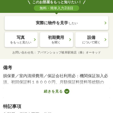
このお部屋をもっと知りたい！
無料・簡単入力2項目
実際に物件を見学
したい
写真
初期費用
設備
をもっと見たい
を聞く
について聞く
お問い合わせ先
アパマンショップ岐阜駅南店（株）オーキッド
備考
損保要／室内清掃費用／保証会社利用必：機関保証加入必
須。初回保証料１８０００円、月額保証料賃料等総額の
１％＋８００円／月（その他商品あり）／［退去時費用
続きを見る
退去費用実費精算※故意・過失等別途実費］ＬＰガス料金
はご契約前にＬＰガス事業者にご確認いただけます。 ル
特記事項
ームクリーニング料金にエアコンクリーニング費用を含み