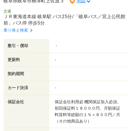
岐阜県岐阜市柳津町上佐波３
地図
交通
ＪＲ東海道本線 岐阜駅 バス25分/「岐阜バス／宮上公民館
前」バス停 停歩5分
乗り換え検索
敷引・償却
-
更新料
-
契約期間
カード決済
-
保証会社
保証会社利用必 機関保証加入必須。
初回保証料１８０００円、月額保証
料賃料等総額の１％＋８００円／月
（その他商品あり）