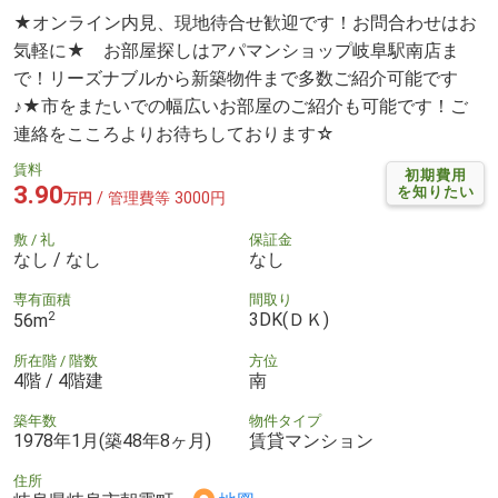
★オンライン内見、現地待合せ歓迎です！お問合わせはお
気軽に★ お部屋探しはアパマンショップ岐阜駅南店ま
で！リーズナブルから新築物件まで多数ご紹介可能です
♪★市をまたいでの幅広いお部屋のご紹介も可能です！ご
連絡をこころよりお待ちしております☆
賃料
初期費用
3.90
を知りたい
/ 管理費等 3000円
万円
敷 / 礼
保証金
なし / なし
なし
専有面積
間取り
2
3DK(ＤＫ)
56m
所在階 / 階数
方位
4階 / 4階建
南
築年数
物件タイプ
1978年1月(築48年8ヶ月)
賃貸マンション
住所