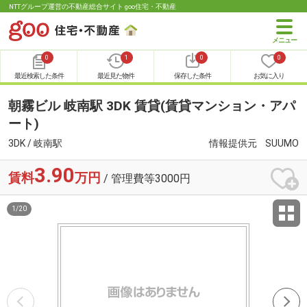
NTTグループ運営の不動産総合サイト goo住宅・不動産
0
1
0
0
最近検索した条件
最近見た物件
保存した条件
お気に入り
朝霧ビル 岐南駅 3DK 賃貸(賃貸マンション・アパ
ート)
3DK / 岐南駅
情報提供元
SUUMO
3.90
賃料
万円
/ 管理費等3000円
1
/
20