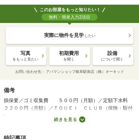
このお部屋をもっと知りたい！
無料・簡単入力2項目
実際に物件を見学
したい
写真
初期費用
設備
をもっと見たい
を聞く
について聞く
お問い合わせ先
アパマンショップ岐阜駅南店（株）オーキッド
備考
損保要／ゴミ収集費 ５００円（月額）／定額下水料
２２００円（月額）／ＴＯＵＥＩ ＣＬＵＢ（保険・駆付
け） １９８０円（月額）／保証会社利用必：（１）初回
続きを見る
保証料 賃料総額５０％（最低保証料無し）（２）引落手
数料５５０円（税込）／月（３）更新保証料１万円（非課
特記事項