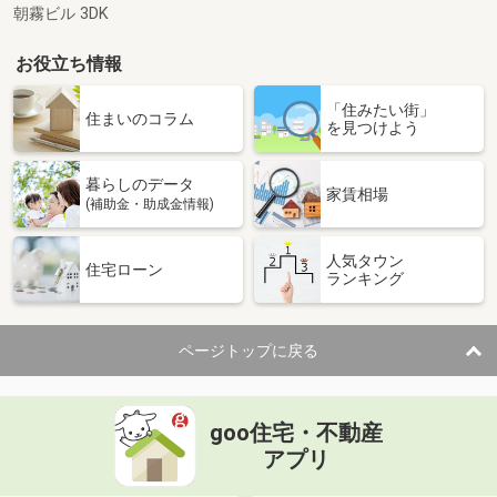
朝霧ビル 3DK
お役立ち情報
「住みたい街」
住まいのコラム
を見つけよう
暮らしのデータ
家賃相場
(補助金・助成金情報)
人気タウン
住宅ローン
ランキング
ページトップに戻る
goo住宅・不動産
アプリ