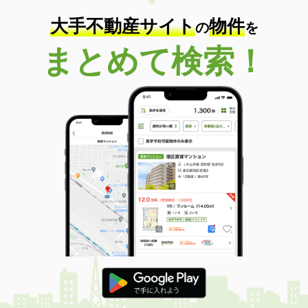
大手不動産サイト
物件
の
を
まとめて検索！