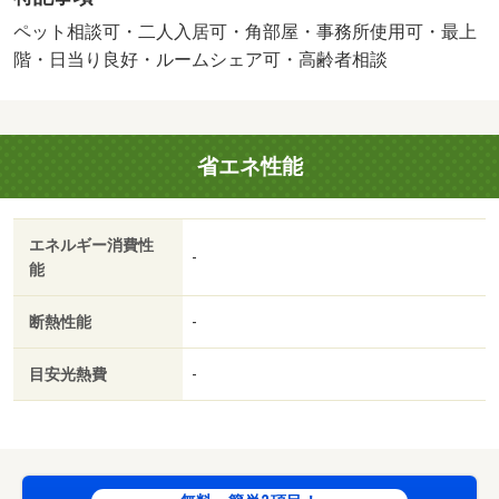
税）／年／二人入居可／ペット相談／［退去時費用 退去
費用実費精算※故意・過失等別途実費］［ＴＯＵＥＩ Ｃ
ペット相談可・二人入居可・角部屋・事務所使用可・最上
ＬＵＢ（保険・駆付け）］ 事業利用時は、駆付けサービ
階・日当り良好・ルームシェア可・高齢者相談
ス１，１００円（税込）、［ゴミ収集費 ］ ５００円／
１人、ハウスクリーニング費用 １１００円、［定額下水
料］ １人増えるごとに、＋１，１００円、更新事務手数
省エネ性能
料 １６５００円 保証会社：イントラストのみ／バスト
イレ別／バルコニー／エアコン／シャワー付洗面台／ＴＶ
インターホン／陽当り良好／シューズボックス／角住戸／
エネルギー消費性
温水洗浄便座／洗面所独立／駐輪場／即入居可／礼金不要
-
能
／最上階／敷金不要／ペット相談／照明付／事務所相談／
ルームシェア相談／２駅利用可／都市ガス／敷金・礼金不
断熱性能
-
要／保証会社利用可／高齢者歓迎／ファミリーマート岐阜
下川手店（コンビニ）まで１２１ｍ／岐阜城東郵便局（郵
目安光熱費
-
便局）まで１７４ｍ／Ａ－プライス 岐阜店（スーパー）
まで１６０ｍ／ドラッグスギヤマ城東店（ドラッグスト
ア）まで２７８ｍ／ゲンキー 西明見店（ドラッグスト
ア）まで６３８ｍ／湯どころ みのり（その他）まで７６