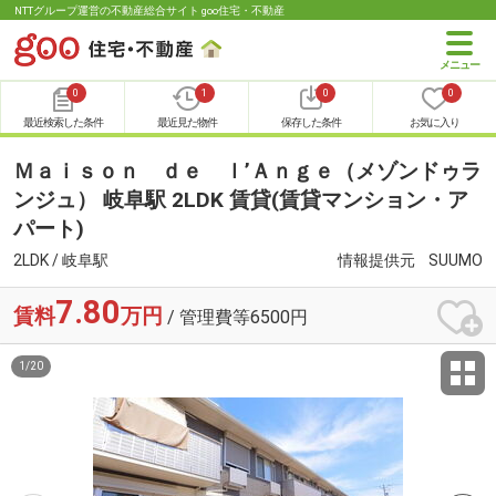
NTTグループ運営の不動産総合サイト goo住宅・不動産
0
1
0
0
最近検索した条件
最近見た物件
保存した条件
お気に入り
Ｍａｉｓｏｎ ｄｅ ｌ’Ａｎｇｅ（メゾンドゥラ
ンジュ） 岐阜駅 2LDK 賃貸(賃貸マンション・ア
パート)
2LDK / 岐阜駅
情報提供元
SUUMO
7.80
賃料
万円
/ 管理費等6500円
1
/
20