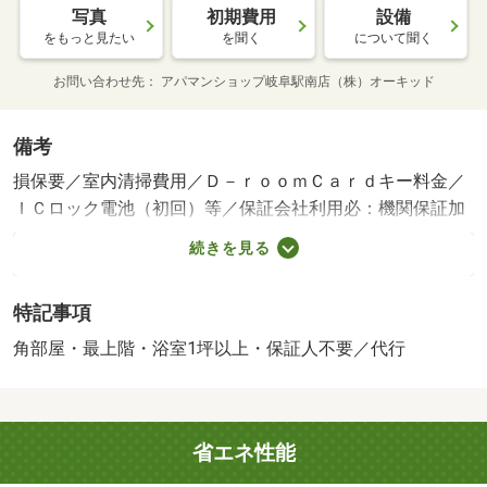
写真
初期費用
設備
をもっと見たい
を聞く
について聞く
お問い合わせ先
アパマンショップ岐阜駅南店（株）オーキッド
備考
損保要／室内清掃費用／Ｄ－ｒｏｏｍＣａｒｄキー料金／
ＩＣロック電池（初回）等／保証会社利用必：機関保証加
入必須。初回保証料３５０００円、月額保証料賃料等総額
続きを見る
の１％＋８００円／月（その他商品あり）／［退去時費
用 退去費用実費精算※故意・過失等別途実費］ＬＰガス
特記事項
料金はご契約前にＬＰガス事業者にご確認いただけま
す。 ルームクリーニング料金に、エアコンクリーニング
角部屋・最上階・浴室1坪以上・保証人不要／代行
費用を含みます。 保証会社：株式会社イントラスト／
バストイレ別／バルコニー／エアコン／フローリング／シ
ャワー付洗面台／ＴＶインターホン／浴室乾燥機／室内洗
省エネ性能
濯置／シューズボックス／システムキッチン／追焚機能浴
室／角住戸／温水洗浄便座／駐輪場／宅配ボックス／ＣＡ