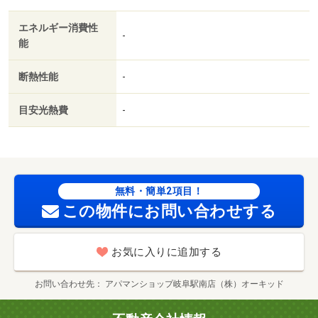
ＴＶ／即入居可／最上階／敷金不要／対面式キッチン／照
エネルギー消費性
明付／全居室洋室／ウォークインクロゼット／保証人不要
-
能
／ネット使用料不要／浴室１坪以上／ＬＤＫ１２畳以上／
プロパンガス／保証会社利用可／セブン－イレブン岐阜島
断熱性能
-
栄町２丁目店（コンビニ）まで４１２ｍ／クスリのアオ
キ 島栄店（ドラッグストア）まで５４８ｍ／バロー則武
目安光熱費
-
店（スーパー）まで１１１０ｍ／ドラッグユタカ 則武店
（ドラッグストア）まで１１９６ｍ／ファミリーマート島
南公園店（コンビニ）まで１１４９ｍ／マーサー２１（シ
ョッピングセンター）まで２３３７ｍ/賃貸戸数:8戸
無料・簡単2項目！
この物件にお問い合わせする
お気に入りに追加する
お問い合わせ先
アパマンショップ岐阜駅南店（株）オーキッド