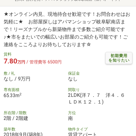
★オンライン内見、現地待合せ歓迎です！お問合わせはお
気軽に★ お部屋探しはアパマンショップ岐阜駅南店ま
で！リーズナブルから新築物件まで多数ご紹介可能です
♪★市をまたいでの幅広いお部屋のご紹介も可能です！ご
連絡をこころよりお待ちしております☆
賃料
初期費用
7.80
を知りたい
/ 管理費等 6500円
万円
敷 / 礼
保証金
なし / 9万円
なし
専有面積
間取り
2
2LDK(洋７．７ 洋４．６
65.33m
ＬＤＫ１２．１)
所在階 / 階数
方位
2階 / 2階建
南
築年数
物件タイプ
2018年9月(築8年)
賃貸アパート