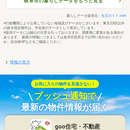
岐阜市の暮らしデータをもっと見る
暮らしデータ提供元：
生活ガイド.com
※行政機関により公表していない地域及びデータがございます。東京23区以外
の政令指定都市は、市全体のデータとして表示しています。
※提供データには細心の注意を払っておりますが、調査後に変更がある場合が
あります。 最新の情報につきましては各市区役所までお問い合わせいただく
か、自治体HPなどをご確認ください。
情報の見方
お気に入りの物件を見逃さない！
プッシュ通知で
最新の物件情報が届く
goo住宅・不動産