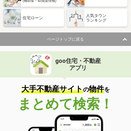
(補助金・助成金情報)
人気タウン
住宅ローン
ランキング
ページトップに戻る
goo住宅・不動産
アプリ
大手不動産サイト
物件
の
を
まとめて検索！