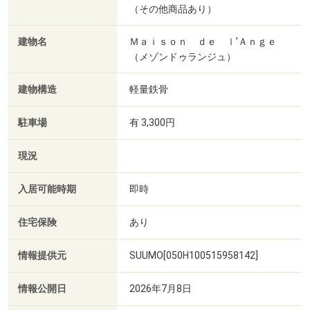
（その他商品あり）
建物名
Ｍａｉｓｏｎ ｄｅ ｌ’Ａｎｇｅ
（メゾンドゥランジュ）
建物構造
軽量鉄骨
駐車場
有 3,300円
現況
入居可能時期
即時
住宅保険
あり
情報提供元
SUUMO[050H100515958142]
情報公開日
2026年7月8日