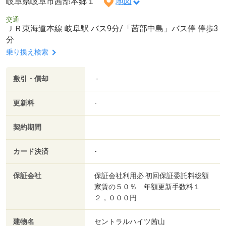
岐阜県岐阜市茜部本郷１
地図
交通
ＪＲ東海道本線 岐阜駅 バス9分/「茜部中島」バス停 停歩3
分
乗り換え検索
敷引・償却
-
更新料
-
契約期間
カード決済
-
保証会社
保証会社利用必 初回保証委託料総額
家賃の５０％ 年額更新手数料１
２，０００円
建物名
セントラルハイツ茜山