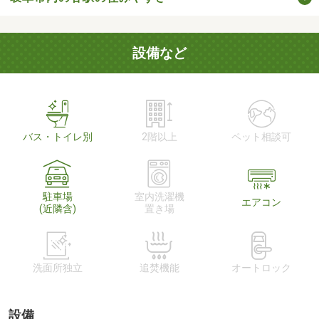
設備など
バス・トイレ別
2階以上
ペット相談可
駐車場
室内洗濯機
エアコン
(近隣含)
置き場
洗面所独立
追焚機能
オートロック
設備