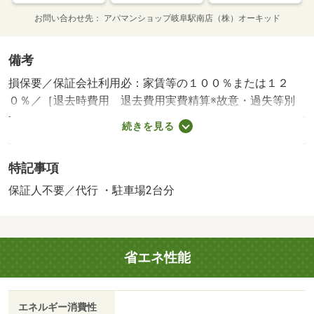
お問い合わせ先
アパマンショップ岐阜駅南店（株）オーキッド
備考
損保要／保証会社利用必：家賃等の１００％または１２
０％／［退去時費用 退去費用実費精算※故意・過失等別
途実費］環境維持費：１ヶ月５５０円（税込）、鍵交換
続きを見る
費：ご契約時１６５００円（税込）、退去時清掃費：５２
２５０円（税込）、インターネット利用料：有料、更新手
特記事項
数料：１６５００円（税込）、保証委託料：必要 保証会
社：プラザ賃貸保証／バストイレ別／エアコン／ＴＶイン
保証人不要／代行 ・駐車場2台分
ターホン／浴室乾燥機／温水洗浄便座／駐輪場／礼金不要
／敷金不要／保証人不要／電子キー／駐車５台以上／敷
金・礼金不要／保証会社利用可/賃貸戸数:26戸
省エネ性能
エネルギー消費性