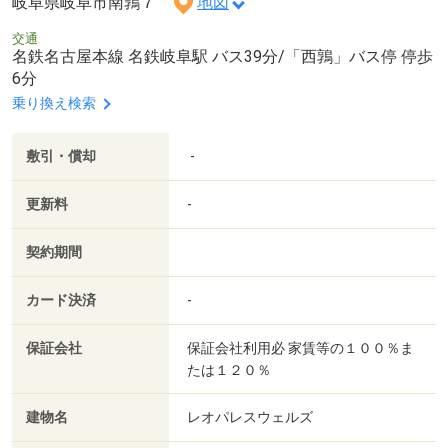
岐阜県岐阜市南鶉７
地図
交通
名鉄名古屋本線 名鉄岐阜駅 バス39分/「西鶉」バス停 停歩
6分
乗り換え検索
敷引・償却
-
更新料
-
契約期間
カード決済
-
保証会社
保証会社利用必 家賃等の１００％ま
たは１２０％
建物名
レオパレスウェルズ