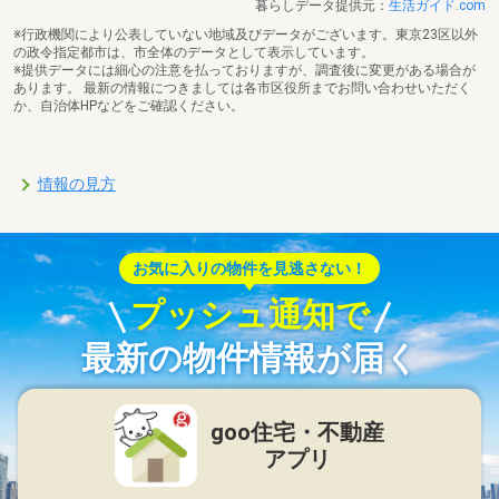
暮らしデータ提供元：
生活ガイド.com
※行政機関により公表していない地域及びデータがございます。東京23区以外
の政令指定都市は、市全体のデータとして表示しています。
※提供データには細心の注意を払っておりますが、調査後に変更がある場合が
あります。 最新の情報につきましては各市区役所までお問い合わせいただく
か、自治体HPなどをご確認ください。
情報の見方
お気に入りの物件を見逃さない！
プッシュ通知で
最新の物件情報が届く
goo住宅・不動産
アプリ