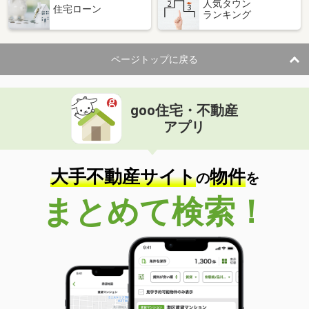
人気タウン
住宅ローン
ランキング
ページトップに戻る
goo住宅・不動産
アプリ
大手不動産サイト
物件
の
を
まとめて検索！