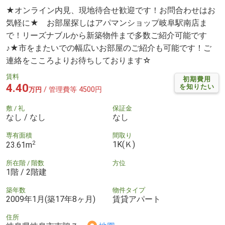
★オンライン内見、現地待合せ歓迎です！お問合わせはお
気軽に★ お部屋探しはアパマンショップ岐阜駅南店ま
で！リーズナブルから新築物件まで多数ご紹介可能です
♪★市をまたいでの幅広いお部屋のご紹介も可能です！ご
連絡をこころよりお待ちしております☆
賃料
初期費用
4.40
を知りたい
/ 管理費等 4500円
万円
敷 / 礼
保証金
なし / なし
なし
専有面積
間取り
2
1K(Ｋ)
23.61m
所在階 / 階数
方位
1階 / 2階建
築年数
物件タイプ
2009年1月(築17年8ヶ月)
賃貸アパート
住所