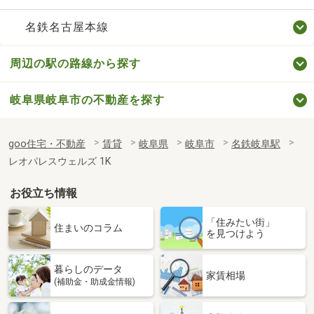
名鉄名古屋本線
周辺の駅の路線から探す
岐阜県岐阜市の不動産を探す
goo住宅・不動産
賃貸
岐阜県
岐阜市
名鉄岐阜駅
レオパレスウェルズ 1K
お役立ち情報
「住みたい街」
住まいのコラム
を見つけよう
暮らしのデータ
家賃相場
(補助金・助成金情報)