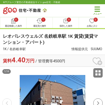
NTTグループ運営の不動産総合サイト goo住宅・不動産
0
1
0
0
最近検索した条件
最近見た物件
保存した条件
お気に入り
レオパレスウェルズ 名鉄岐阜駅 1K 賃貸(賃貸マ
ンション・アパート)
1K / 名鉄岐阜駅
情報提供元
SUUMO
4.40
賃料
万円
/ 管理費等4500円
1
/
14