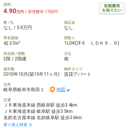
賃料
初期費用
4.90
を知りたい
/ 管理費等 1700円
万円
敷 / 礼
保証金
なし / 5.9万円
なし
専有面積
間取り
2
1LDK(洋６ ＬＤＫ９．９)
42.37m
所在階 / 階数
方位
2階 / 2階建
南
築年数
物件タイプ
2010年10月(築15年11ヶ月)
賃貸アパート
住所
岐阜県岐阜市島田１
地図
交通
ＪＲ東海道本線 西岐阜駅 徒歩3.4km
ＪＲ東海道本線 岐阜駅 徒歩3.5km
名鉄名古屋本線 名鉄岐阜駅 徒歩3.6km
乗り換え検索