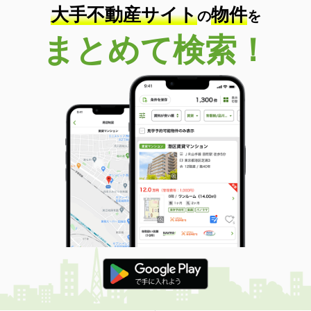
大手不動産サイト
物件
の
を
まとめて検索！