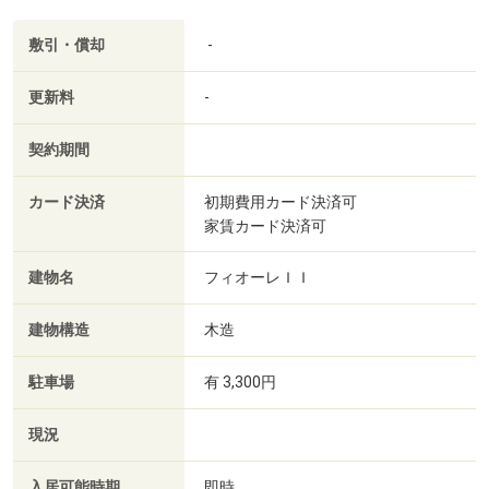
敷引・償却
-
更新料
-
契約期間
カード決済
初期費用カード決済可
家賃カード決済可
建物名
フィオーレＩＩ
建物構造
木造
駐車場
有 3,300円
現況
入居可能時期
即時