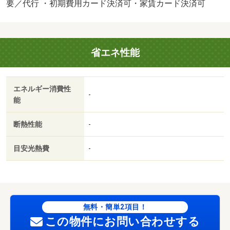
５０／保証会社利用必：ハウスリーブ株式会社利用必須
要／代行 ・初期費用カード決済可・家賃カード決済可
初回保証料 ２２０００円 月々賃料２．２％／二人入居
可／バストイレ別／バルコニー／エアコン／シャワー付洗
面台／ＴＶインターホン／浴室乾燥機／室内洗濯置／シュ
省エネ性能
ーズボックス／追焚機能浴室／温水洗浄便座／洗面所独立
／駐輪場／宅配ボックス／対面式キッチン／全居室洋室／
保証人不要／二人入居相談／２４時間緊急通報システム／
エネルギー消費性
２沿線利用可／メゾネット／ネット使用料不要／２駅利用
-
能
可／３駅以上利用可／プロパンガス／ＢＳ／ＩＴ重説 対
応物件／初期費用カード決済可／家賃カード決済可／巡回
断熱性能
-
管理／岐阜県立岐阜高等学校（高校・高専）まで１４９３
ｍ／ファミリーマート 島南公園店（コンビニ）まで２４
目安光熱費
-
９ｍ／トミダヤ 島店（スーパー）まで２６７ｍ／関谷内
科外科病院（病院）まで９７９ｍ
無料・簡単2項目！
この物件にお問い合わせする