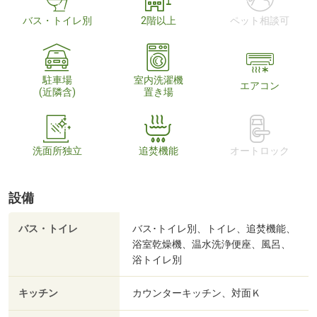
バス・トイレ別
2階以上
ペット相談可
駐車場
室内洗濯機
エアコン
(近隣含)
置き場
洗面所独立
追焚機能
オートロック
設備
バス・トイレ
バス･トイレ別、トイレ、追焚機能、
浴室乾燥機、温水洗浄便座、風呂、
浴トイレ別
キッチン
カウンターキッチン、対面Ｋ