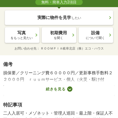
無料・簡単入力2項目
実際に物件を見学
したい
写真
初期費用
設備
をもっと見たい
を聞く
について聞く
お問い合わせ先
ＲＯＯＭＰＩＡ岐阜北店（株）エコ・ハウス
備考
損保要／クリーニング費６００００円／更新事務手数料２
２０００円 ｒｕｕｍサービス・個人（火災・駆け付
け）：１９８０円／月、鍵セット費：３３００円／初回
続きを見る
賃料等月額を口座引落とし、クレジットカードでお支払い
いただく場合は、毎月のお支払い額に加え収納手数料 １
特記事項
７０円（月額）が別途かかります。 室内消毒￥１６，５
００ 防災バッグ￥２２，０００ ファイテック￥６，０
二人入居可・メゾネット・管理人巡回・最上階・保証人不