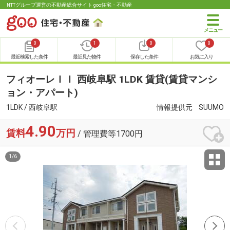
NTTグループ運営の不動産総合サイト goo住宅・不動産
0
1
0
0
最近検索した条件
最近見た物件
保存した条件
お気に入り
フィオーレＩＩ 西岐阜駅 1LDK 賃貸(賃貸マンシ
ョン・アパート)
1LDK / 西岐阜駅
情報提供元
SUUMO
4.90
賃料
万円
/ 管理費等1700円
1
/
6