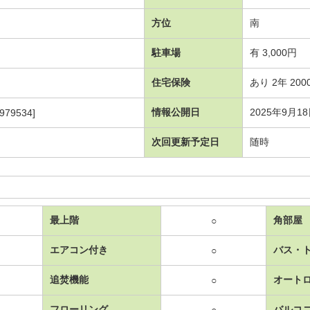
方位
南
駐車場
有 3,000円
住宅保険
あり 2年 200
情報公開日
2025年9月1
979534]
次回更新予定日
随時
最上階
角部屋
○
エアコン付き
バス・
○
追焚機能
オート
○
フローリング
バルコ
○