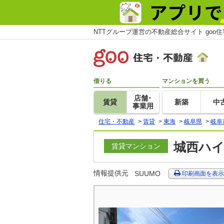
NTTグループ運営の不動産総合サイト goo
借りる
マンションを買う
店舗･
賃貸
新築
中
事業用
住宅・不動産
>
賃貸
>
東海
>
岐阜県
>
岐阜
城西ハイ
賃貸マンション
情報提供元
SUUMO
印刷画面を表示