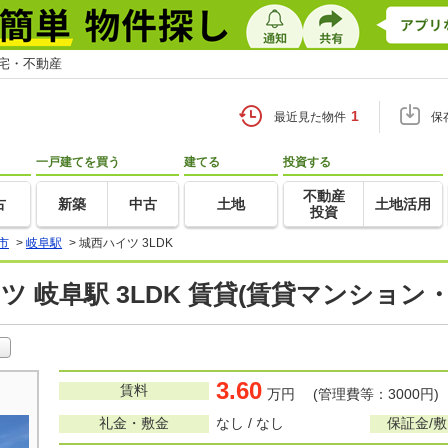
住宅・不動産
1
最近見た物件
保
一戸建てを買う
建てる
投資する
不動産
古
新築
中古
土地
土地活用
投資
市
>
岐阜駅
>
城西ハイツ 3LDK
ツ 岐阜駅 3LDK 賃貸(賃貸マンション
3.60
賃料
万円 (管理費等：3000円)
礼金・敷金
なし / なし
保証金/