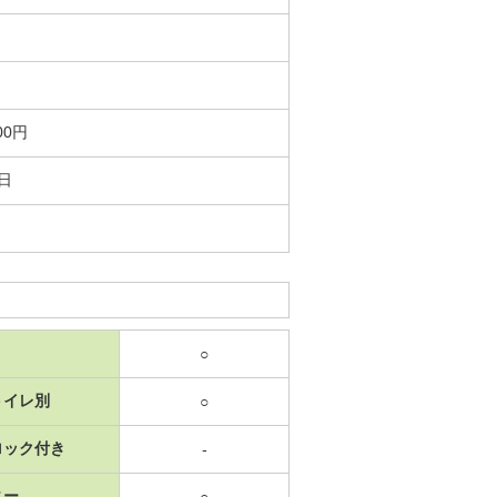
00円
8日
○
トイレ別
○
ロック付き
-
ニー
○