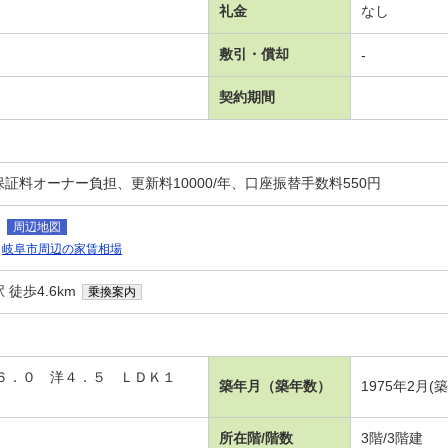
礼金
なし
敷引・償却
-
契約期間
証料オーナー負担、更新料10000/年、口座振替手数料550円
８
周辺地図
岐阜市周辺の家賃相場
徒歩4.6km
乗換案内
洋６．０ 洋４．５ ＬＤＫ１
築年月（築年数）
1975年2月(
所在階/階数
3階/3階建