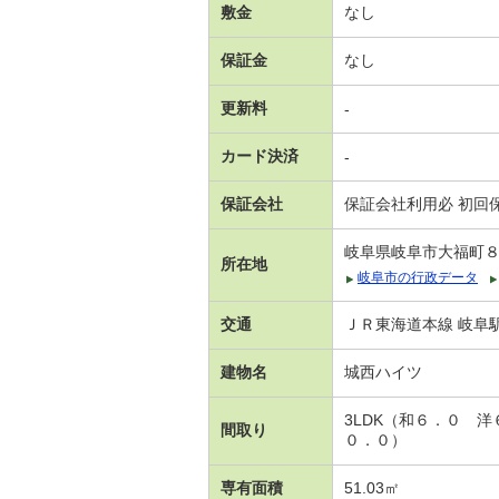
敷金
なし
保証金
なし
更新料
-
カード決済
-
保証会社
保証会社利用必 初回保
岐阜県岐阜市大福町
所在地
岐阜市の行政データ
交通
ＪＲ東海道本線 岐阜駅 
建物名
城西ハイツ
3LDK（和６．０ 
間取り
０．０）
専有面積
51.03㎡