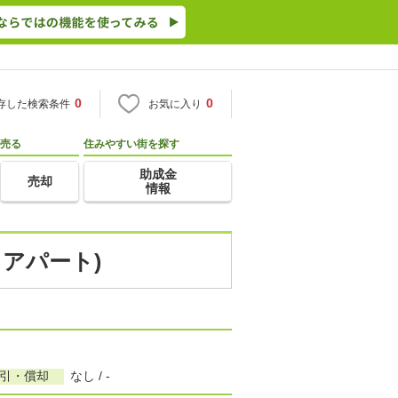
0
0
存した検索条件
お気に入り
売る
住みやすい街を探す
助成金
売却
情報
・アパート)
敷引・償却
なし / -