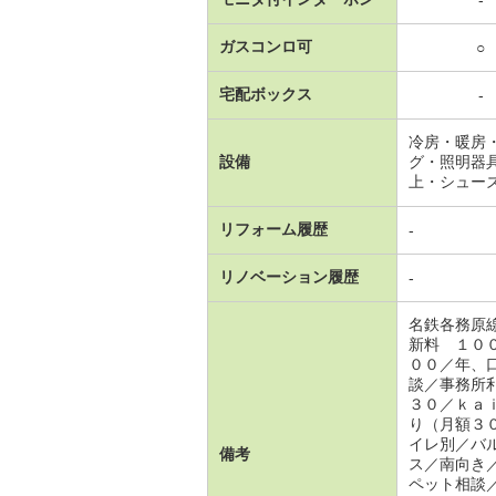
ガスコンロ可
○
宅配ボックス
-
冷房・暖房
設備
グ・照明器
上・シュー
リフォーム履歴
-
リノベーション履歴
-
名鉄各務原
新料 １０
００／年、
談／事務所
３０／ｋａ
り（月額３
イレ別／バ
備考
ス／南向き
ペット相談