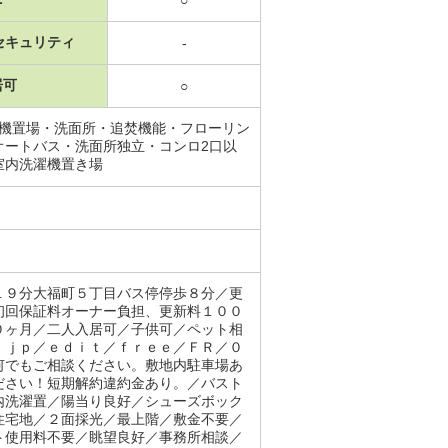
セキュリティ
-
居可
○
濯機置場・洗面所・追焚機能・フローリン
オートバス・洗面所独立・コンロ2口以
室内洗濯機置き場
１９分大福町５丁目バス停停歩８分／更
初回保証料オーナー負担、更新料１００
０ヶ月／二人入居可／子供可／ペット相
．ｊｐ／ｅｄｉｔ／ｆｒｅｅ／ＦＲ／０
何でもご相談ください。敷地内駐車場あ
ださい！短期解約違約金あり。／バスト
内洗濯置／陽当り良好／シューズボック
住宅地／２面採光／最上階／敷金不要／
ト使用料不要／眺望良好／事務所相談／