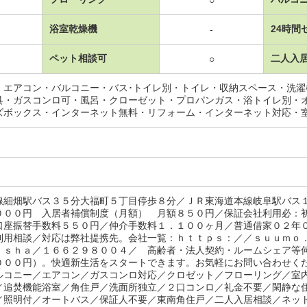
浴室乾燥機
24時間
-
ペット相談可
二人入
○
・エアコン・バルコニー・バス･トイレ別・トイレ・収納スペース・洗
具・ガスコンロ可・風呂・クローゼット・プロパンガス・浴トイレ別・
ズボックス・インターネット無料・リフォーム・インターネット対応・
線細畑駅バス３５分大福町５丁目停歩８分／ＪＲ東海道本線岐阜駅バス
０００円 入居者補償制度（月額） 月額８５０円／保証会社利用必：
口座振替手数料５５０円／仲介手数料１．１００ヶ月／普通借家０２年
利用相談／対応は弊社提携先。会社一覧：ｈｔｔｐｓ：／／ｓｕｕｍｏ
ｉｓｈａ／１６６２９８００４／ 高齢者・法人契約・ルームシェア等
０００円）。快適新生活をスタートできます。お気軽にお問い合わせく
ルコニー／エアコン／ガスコンロ対応／クロゼット／フローリング／室
／追焚機能浴室／角住戸／洗面所独立／２口コンロ／礼金不要／閑静な
／照明付／オートバス／保証人不要／東南角住戸／二人入居相談／ネッ