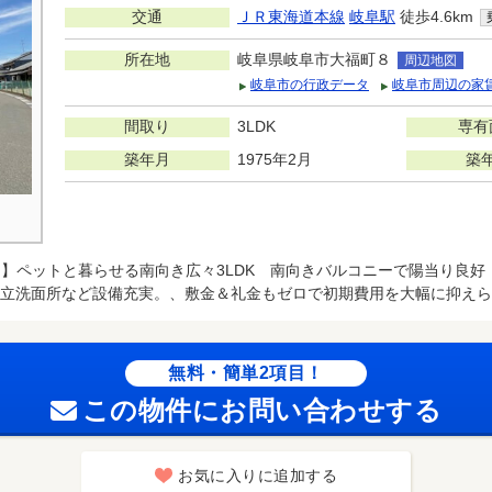
交通
ＪＲ東海道本線
岐阜駅
徒歩4.6km
所在地
岐阜県岐阜市大福町８
周辺地図
岐阜市の行政データ
岐阜市周辺の家
間取り
3LDK
専有
築年月
1975年2月
築
平米超】ペットと暮らせる南向き広々3LDK 南向きバルコニーで陽当り良好
立洗面所など設備充実。、敷金＆礼金もゼロで初期費用を大幅に抑えら
無料・簡単2項目！
この物件にお問い合わせする
お気に入りに追加する