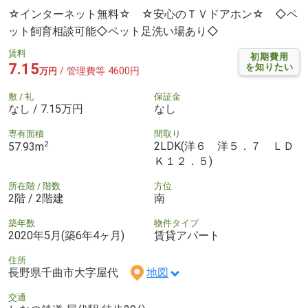
☆インターネット無料☆ ☆安心のＴＶドアホン☆ ◇ペ
ット飼育相談可能◇ペット足洗い場あり◇
賃料
初期費用
7.15
を知りたい
/ 管理費等 4600円
万円
敷 / 礼
保証金
なし / 7.15万円
なし
専有面積
間取り
2
2LDK(洋６ 洋５．７ ＬＤ
57.93m
Ｋ１２．５)
所在階 / 階数
方位
2階 / 2階建
南
築年数
物件タイプ
2020年5月(築6年4ヶ月)
賃貸アパート
住所
長野県千曲市大字屋代
地図
交通