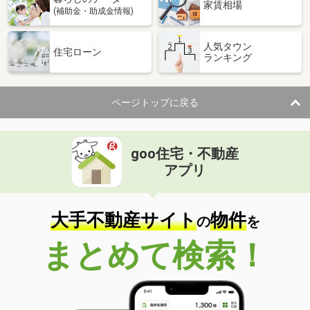
家賃相場
(補助金・助成金情報)
人気タウン
住宅ローン
ランキング
ページトップに戻る
goo住宅・不動産
アプリ
大手不動産サイト
物件
の
を
まとめて検索！