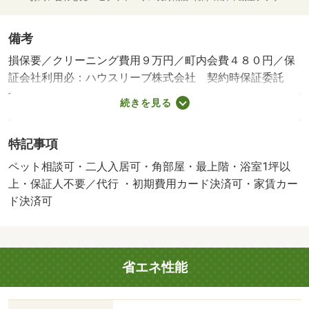
備考
損保要／クリーニング費用９万円／町内会費４８０円／保
証会社利用必：ハウスリーブ株式会社 契約時保証委託
料：２．２万／月額保証委託料：賃料総額の２．２％又は
続きを見る
５．５％ ※ペット可は２．５万／２．５％／仲介手数料
７．８６５万円／二人入居可／ペット相談／更新事務手数
特記事項
料 ２２，０００円 ｒｕｕｍサポート（税込１，９８０
円）が必要です。契約時に鍵セット費３，３００円（税
ペット相談可・二人入居可・角部屋・最上階・浴室1坪以
込）が必要となります。貸主インボイス登録あり／バスト
上・保証人不要／代行 ・初期費用カード決済可・家賃カー
イレ別／バルコニー／エアコン／ガスコンロ対応／クロゼ
ド決済可
ット／フローリング／シャワー付洗面台／ＴＶインターホ
ン／浴室乾燥機／室内洗濯置／シューズボックス／システ
ムキッチン／南向き／追焚機能浴室／角住戸／温水洗浄便
省エネ性能
座／洗面所独立／駐輪場／宅配ボックス／ＣＡＴＶ／即入
居可／最上階／敷金不要／３口以上コンロ／対面式キッチ
ン／防犯カメラ／ペット相談／照明付／全居室収納／保証