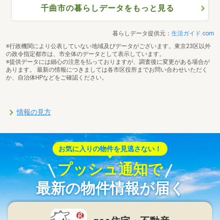
千曲市の暮らしデータをもっと見る
暮らしデータ提供元：
生活ガイド.com
※行政機関により公表していない地域及びデータがございます。東京23区以外
の政令指定都市は、市全体のデータとして表示しています。
※提供データには細心の注意を払っておりますが、調査後に変更がある場合が
あります。 最新の情報につきましては各市区役所までお問い合わせいただく
か、自治体HPなどをご確認ください。
情報の見方
お気に入りの物件を見逃さない！
プッシュ通知で
最新の物件情報が届く