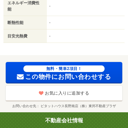
エネルギー消費性
人不要／ＣＳ／ネット使用料不要／浴室１坪以上／ＬＤＫ
-
能
１２畳以上／プロパンガス／ＢＳ／初期費用カード決済可
／家賃カード決済可／ファミリーマート（コンビニ）まで
断熱性能
-
６００ｍ／科野の里ふれあい公園（公園）まで１９０ｍ／
千曲郵便局（郵便局）まで１２００ｍ／西友粟佐店（スー
目安光熱費
-
パー）まで１３００ｍ／カインズ更埴店（ホームセンタ
ー）まで１５００ｍ／八十二長野銀行屋代支店（銀行）ま
で１５００ｍ
無料・簡単2項目！
この物件にお問い合わせする
お気に入りに追加する
お問い合わせ先
ピタットハウス長野南店（株）東邦不動産プラザ
不動産会社情報