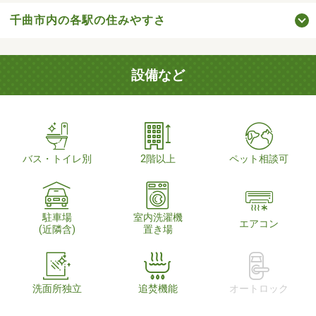
千曲市内の各駅の住みやすさ
設備など
バス・トイレ別
2階以上
ペット相談可
駐車場
室内洗濯機
エアコン
(近隣含)
置き場
洗面所独立
追焚機能
オートロック