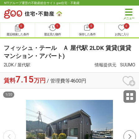
NTTグループ運営の不動産総合サイト goo住宅・不動産
0
1
0
0
最近検索した条件
最近見た物件
保存した条件
お気に入り
フィッシュ・テール Ａ 屋代駅 2LDK 賃貸(賃貸
マンション・アパート)
2LDK / 屋代駅
情報提供元
SUUMO
7.15
賃料
万円
/ 管理費等4600円
1
/
20