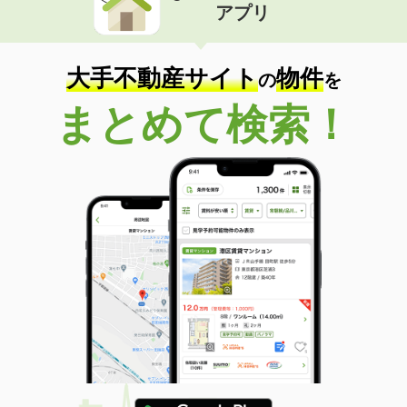
アプリ
大手不動産サイト
物件
の
を
まとめて検索！