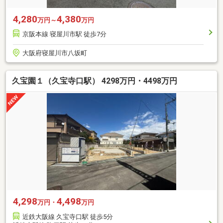
4,280
4,380
万円～
万円
京阪本線 寝屋川市駅 徒歩7分
大阪府寝屋川市八坂町
久宝園１（久宝寺口駅） 4298万円・4498万円
4,298
4,498
万円・
万円
近鉄大阪線 久宝寺口駅 徒歩5分