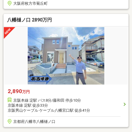
大阪府枚方市菊丘町
八幡樋ノ口 2890万円
2,890
万円
京阪本線 淀駅 バス8分/藤和田 停歩10分
京阪本線 淀駅 徒歩33分
京阪男山ケーブル ケーブル八幡宮口駅 徒歩41分
京都府八幡市八幡樋ノ口