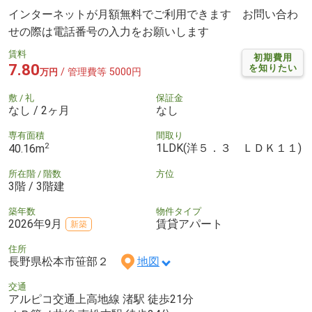
インターネットが月額無料でご利用できます お問い合わ
せの際は電話番号の入力をお願いします
賃料
初期費用
7.80
を知りたい
/ 管理費等 5000円
万円
敷 / 礼
保証金
なし / 2ヶ月
なし
専有面積
間取り
2
1LDK(洋５．３ ＬＤＫ１１)
40.16m
所在階 / 階数
方位
3階 / 3階建
築年数
物件タイプ
2026年9月
賃貸アパート
新築
住所
長野県松本市笹部２
地図
交通
アルピコ交通上高地線 渚駅 徒歩21分