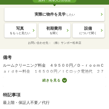
無料・簡単入力2項目
実際に物件を見学
したい
写真
初期費用
設備
をもっと見たい
を聞く
について聞く
お問い合わせ先
（株）サンポー松本店
備考
ルームクリーニング料金 ４９５００円／Ｄ－ｒｏｏｍＣ
ａｒｄキー料金 １６５００円／ＩＣロック電池代 ２７
５０円／消臭・除菌施工 ２２０００円／簡易消火器 ６
続きを見る
６００円／保証会社利用必：初回保証料３５０００円、月
額保証料賃料等総額の１％＋８００円／月（その他商品あ
特記事項
り）／仲介手数料１．１ヶ月／普通借家０２年／バストイ
レ別／バルコニー／エアコン／室内洗濯置／洗面所独立／
最上階・保証人不要／代行
洗面化粧台／駐輪場／宅配ボックス／最上階／ＢＳ・ＣＳ