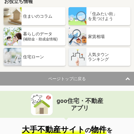
お役立ち情報
「住みたい街」
住まいのコラム
を見つけよう
暮らしのデータ
家賃相場
(補助金・助成金情報)
人気タウン
住宅ローン
ランキング
ページトップに戻る
goo住宅・不動産
アプリ
大手不動産サイト
物件
の
を