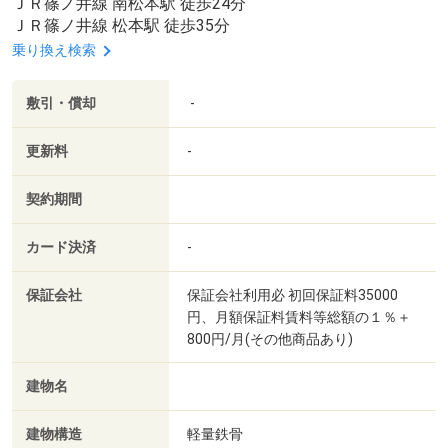
ＪＲ篠ノ井線 南松本駅 徒歩24分
ＪＲ篠ノ井線 松本駅 徒歩35分
乗り換え検索
敷引・償却
-
更新料
-
契約期間
カード決済
-
保証会社
保証会社利用必 初回保証料35000
円、月額保証料賃料等総額の１％＋
800円/月(その他商品あり)
建物名
建物構造
軽量鉄骨