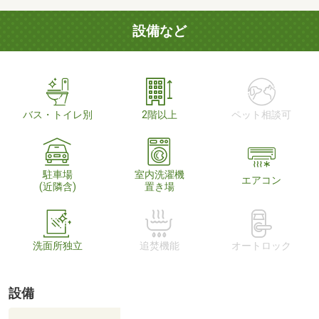
設備など
バス・トイレ別
2階以上
ペット相談可
駐車場
室内洗濯機
エアコン
(近隣含)
置き場
洗面所独立
追焚機能
オートロック
設備