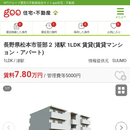
NTTグループ運営の不動産総合サイト goo住宅・不動産
0
1
0
0
最近検索した条件
最近見た物件
保存した条件
お気に入り
長野県松本市笹部２ 渚駅 1LDK 賃貸(賃貸マンシ
ョン・アパート)
1LDK / 渚駅
情報提供元
SUUMO
7.80
賃料
万円
/ 管理費等5000円
1
/
7