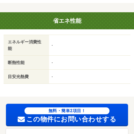
／敷金不要／ウォークインクロゼット／保証人不要／２沿
線利用可／ネット使用料不要／築２年以内／未入居／３駅
省エネ性能
以上利用可／敷地内ごみ置き場／セキュリティ会社加入済
／プロパンガス／礼金２ヶ月／ＩＴ重説 対応物件／バロ
ー笹部店（スーパー）まで３０８ｍ／西友笹部店（スーパ
エネルギー消費性
ー）まで３８８ｍ／アップルランドデリシア石芝店（スー
-
能
パー）まで１５０７ｍ／業務スーパー ユー・パレット松
本店（スーパー）まで２４６２ｍ／ローソン 松本平田東
断熱性能
-
一丁目店（コンビニ）まで２７０８ｍ
目安光熱費
-
無料・簡単2項目！
この物件にお問い合わせする