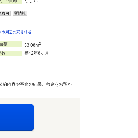
敷引・償却
なし / -
換案内
駅情報
ス市周辺の家賃相場
面積
2
53.08m
年数
築42年8ヶ月
※契約内容や審査の結果、敷金をお預か