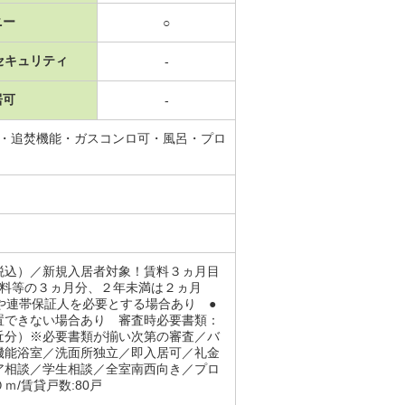
ニー
○
セキュリティ
-
居可
-
所・追焚機能・ガスコンロ可・風呂・プロ
税込）／新規入居者対象！賃料３ヵ月目
賃料等の３ヵ月分、２年未満は２ヵ月
や連帯保証人を必要とする場合あり ●
置できない場合あり 審査時必要書類：
近分）※必要書類が揃い次第の審査／バ
機能浴室／洗面所独立／即入居可／礼金
ア相談／学生相談／全室南西向き／プロ
/賃貸戸数:80戸