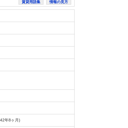
賃貸用語集
情報の見方
築42年8ヶ月)