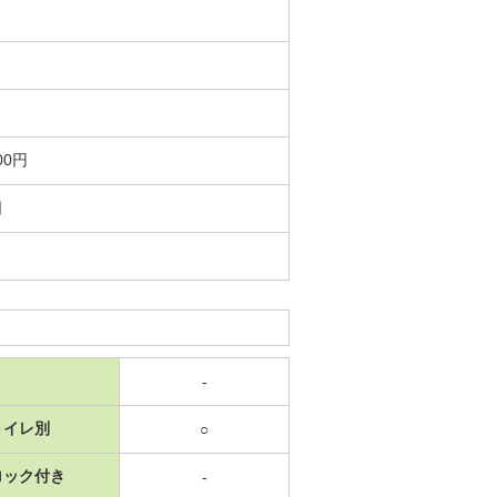
00円
日
-
トイレ別
○
ロック付き
-