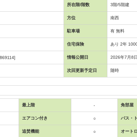
所在階/階数
3階/5階建
方位
南西
駐車場
有 無料
住宅保険
あり 2年 100
情報公開日
2026年7月8
869114]
次回更新予定日
随時
最上階
角部屋
-
エアコン付き
バス・
○
追焚機能
オート
○