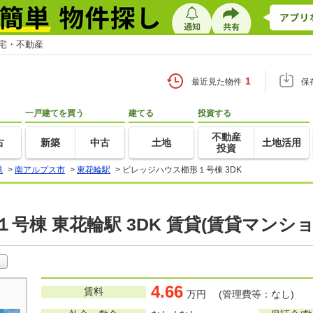
住宅・不動産
1
最近見た物件
保
一戸建てを買う
建てる
投資する
不動産
古
新築
中古
土地
土地活用
投資
県
>
南アルプス市
>
東花輪駅
>
ビレッジハウス櫛形１号棟 3DK
号棟 東花輪駅 3DK 賃貸(賃貸マンシ
4.66
賃料
万円 (管理費等：なし)