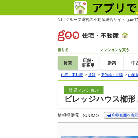
NTTグループ運営の不動産総合サイト goo
借りる
マンションを買う
店舗･
賃貸
新築
中
事業用
住宅・不動産
>
賃貸
>
甲信越・北陸
>
山梨
賃貸マンション
ビレッジハウス櫛形１
情報提供元
SUUMO
印刷画面を表示