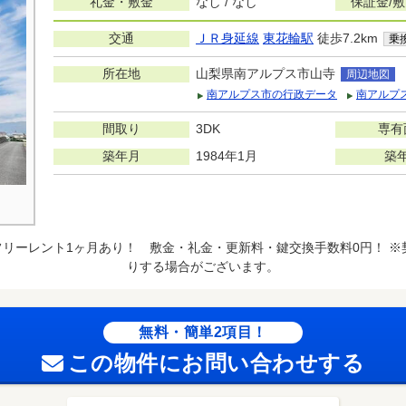
礼金・敷金
なし / なし
保証金/
交通
ＪＲ身延線
東花輪駅
徒歩7.2km
乗
所在地
山梨県南アルプス市山寺
周辺地図
南アルプス市の行政データ
南アルプ
間取り
3DK
専有
築年月
1984年1月
築
リーレント1ヶ月あり！ 敷金・礼金・更新料・鍵交換手数料0円！ 
りする場合がございます。
無料・簡単2項目！
この物件にお問い合わせする