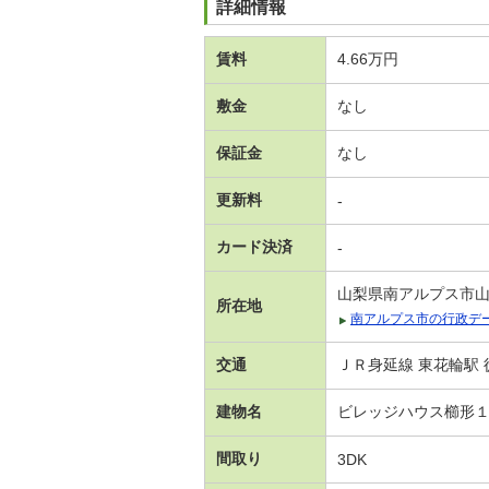
詳細情報
賃料
4.66万円
敷金
なし
保証金
なし
更新料
-
カード決済
-
山梨県南アルプス市
所在地
南アルプス市の行政デ
交通
ＪＲ身延線 東花輪駅 徒
建物名
ビレッジハウス櫛形
間取り
3DK