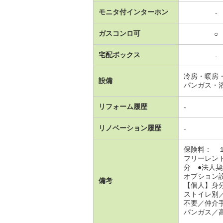
モニタ付インターホン
-
ガスコンロ可
○
宅配ボックス
-
冷房・暖房
設備
パンガス・
リフォーム履歴
-
リノベーション履歴
-
保険料： 
フリーレン
分 ●法人
オプション
備考
【個人】身
ストイレ別
不要／仲介
パンガス／