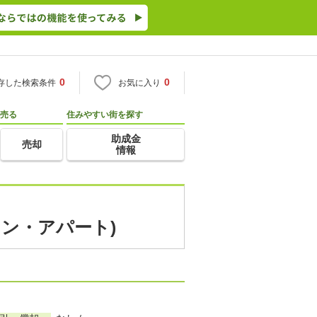
0
0
存した検索条件
お気に入り
売る
住みやすい街を探す
助成金
売却
情報
ョン・アパート)