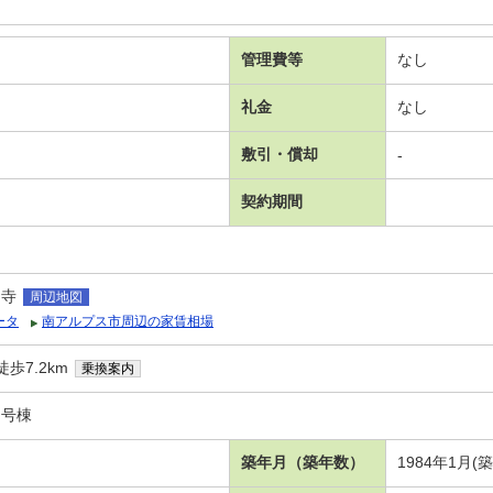
管理費等
なし
礼金
なし
敷引・償却
-
契約期間
山寺
周辺地図
ータ
南アルプス市周辺の家賃相場
歩7.2km
乗換案内
１号棟
築年月（築年数）
1984年1月(