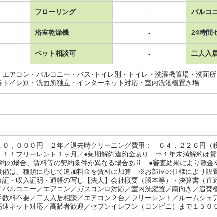
フローリング
バルコ
-
浴室乾燥機
24時間
-
ペット相談可
二人入
-
・エアコン・バルコニー・バス･トイレ別・トイレ・洗濯機置場・洗面
浴トイレ別・洗面所独立・インターネット対応・室内洗濯機置き場
１０，０００円 ２年／退去時クリーニング費用： ６４，２２６円（
ト！！フリーレント１ヶ月／●短期解約違約金あり ⇒１年未満解約は
契約の場合、賃料等の契約条件が異なる場合あり ●審査結果により敷金
設備は、種類に応じて追加料金を賃料に加算 ※お部屋の仕様により設
分証・収入証明・通帳の写し【法人】会社概要（謄本等）・決算書（直
／バルコニー／エアコン／ガスコンロ対応／室内洗濯置／南向き／追焚
手数料不要／二人入居相談／エアコン２台／フリーレント／ルームシェ
高速ネット対応／高齢者歓迎／セブンイレブン（コンビニ）まで１５００ｍ