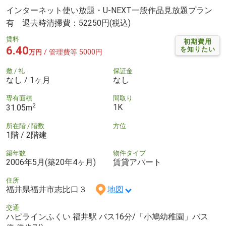
インターネット使い放題・U-NEXT一般作品見放題プラン
有 退去時清掃費：52250円(税込)
賃料
初期費用
6.40
を知りたい
/ 管理費等 5000円
万円
敷 / 礼
保証金
なし / 1ヶ月
なし
専有面積
間取り
2
1K
31.05m
所在階 / 階数
方位
1階 / 2階建
築年数
物件タイプ
2006年5月(築20年4ヶ月)
賃貸アパート
住所
福井県福井市志比口３
地図
交通
ハピラインふくい 福井駅 バス16分/「小鳩幼稚園」バス