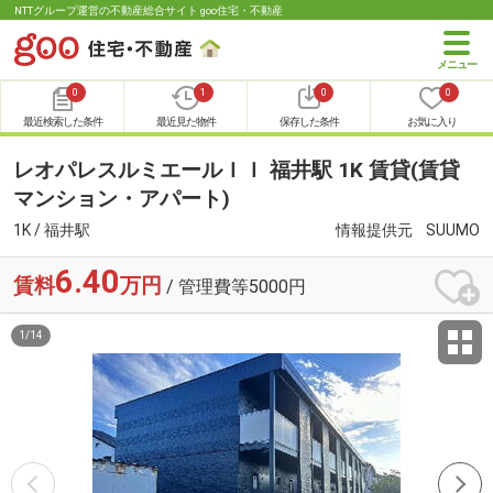
NTTグループ運営の不動産総合サイト goo住宅・不動産
0
1
0
0
最近検索した条件
最近見た物件
保存した条件
お気に入り
レオパレスルミエールＩＩ 福井駅 1K 賃貸(賃貸
マンション・アパート)
1K / 福井駅
情報提供元
SUUMO
6.40
賃料
万円
/ 管理費等5000円
1
/
14