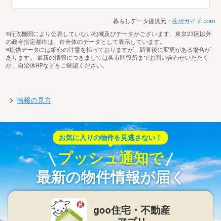
暮らしデータ提供元：
生活ガイド.com
※行政機関により公表していない地域及びデータがございます。東京23区以外
の政令指定都市は、市全体のデータとして表示しています。
※提供データには細心の注意を払っておりますが、調査後に変更がある場合が
あります。 最新の情報につきましては各市区役所までお問い合わせいただく
か、自治体HPなどをご確認ください。
情報の見方
お気に入りの物件を見逃さない！
プッシュ通知で
最新の物件情報が届く
goo住宅・不動産