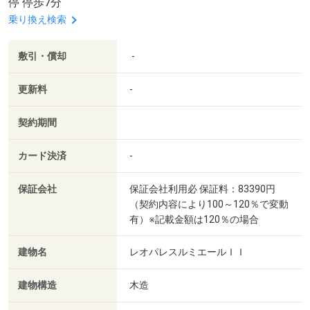
停 停歩7分
乗り換え検索
敷引・償却
-
更新料
-
契約期間
カード決済
-
保証会社
保証会社利用必 保証料：83390円
（契約内容により100～120％で変動
有）※記載金額は120％の場合
建物名
レオパレスルミエールＩＩ
建物構造
木造