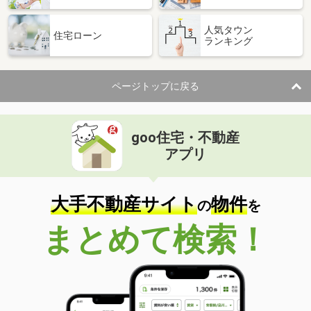
人気タウン
住宅ローン
ランキング
ページトップに戻る
goo住宅・不動産
アプリ
大手不動産サイト
物件
の
を
まとめて検索！