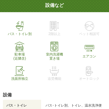
設備など
バス・トイレ別
2階以上
ペット相談可
駐車場
室内洗濯機
エアコン
(近隣含)
置き場
洗面所独立
追焚機能
オートロック
設備
バス・トイレ
バス･トイレ別、トイレ、温水洗浄便