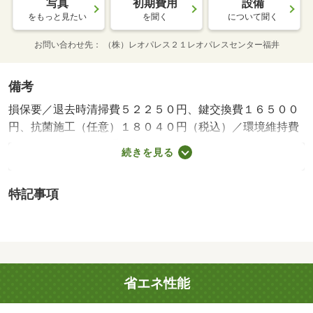
写真
初期費用
設備
をもっと見たい
を聞く
について聞く
お問い合わせ先
（株）レオパレス２１レオパレスセンター福井
備考
損保要／退去時清掃費５２２５０円、鍵交換費１６５００
円、抗菌施工（任意）１８０４０円（税込）／環境維持費
５５０円／月、更新手数料１６５００円／２年（税込）／
続きを見る
保証会社利用必：保証料：８３３９０円（契約内容により
１００～１２０％で変動有）※記載金額は１２０％の場合
特記事項
／仲介手数料不要／バストイレ別／バルコニー／エアコン
／ＴＶインターホン／室内洗濯置／温水洗浄便座／洗面所
独立／宅配ボックス／光ファイバー／防犯カメラ／電気コ
ンロ／仲介手数料不要／家電付／家具付/賃貸戸数:14戸
省エネ性能