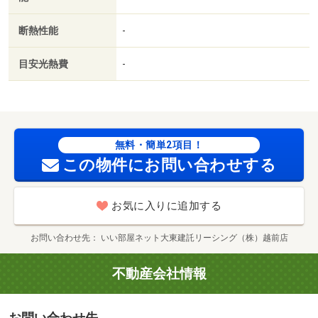
８０ｍ／ハニー新鮮館 みのり店（スーパー）まで２１０
ｍ／セブンイレブン 福井みのり店（コンビニ）まで５５
断熱性能
-
０ｍ／ローソン 福井門前店（コンビニ）まで６５０ｍ／
福井赤十字病院（病院）まで１０００ｍ／福鉄福武線 赤
目安光熱費
-
十字前駅（その他）まで１３００ｍ
無料・簡単2項目！
この物件にお問い合わせする
お気に入りに追加する
お問い合わせ先
いい部屋ネット大東建託リーシング（株）越前店
不動産会社情報