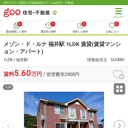
NTTグループ運営の不動産総合サイト goo住宅・不動産
0
1
0
0
最近検索した条件
最近見た物件
保存した条件
お気に入り
メゾン・ド・ルナ 福井駅 1LDK 賃貸(賃貸マンシ
ョン・アパート)
1LDK / 福井駅
情報提供元
SUUMO
5.60
賃料
万円
/ 管理費等2900円
1
/
20