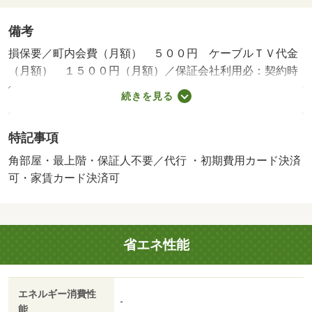
備考
損保要／町内会費（月額） ５００円 ケーブルＴＶ代金
（月額） １５００円（月額）／保証会社利用必：契約時
保証委託料：２２，０００円／月額保証委託料：賃料総額
続きを見る
の２．２％又は５．５％／退去時クリーニング費用￥６０
０００が契約時必要。貸主インボイス登録あり／更新事務
特記事項
手数料２２０００円／ｒｕｕｍサポート費用（月額）１９
８０円／鍵セット費３３００円／バストイレ別／エアコン
角部屋・最上階・保証人不要／代行 ・初期費用カード決済
／フローリング／ＴＶインターホン／浴室乾燥機／室内洗
可・家賃カード決済可
濯置／南向き／追焚機能浴室／角住戸／温水洗浄便座／洗
面所独立／洗面化粧台／駐輪場／ＣＡＴＶ／照明付／全居
室収納／オートバス／ウォークインクロゼット／保証人不
省エネ性能
要／物置／ネット使用料不要／浄水器／複層ガラス／サン
ルーム／プロパンガス／ＢＳ／ＩＴ重説 対応物件／ＬＧ
ＢＴフレンドリー／初期費用カード決済可／家賃カード決
エネルギー消費性
済可／クスリのアオキ 月見店（ドラッグストア）まで１
-
能