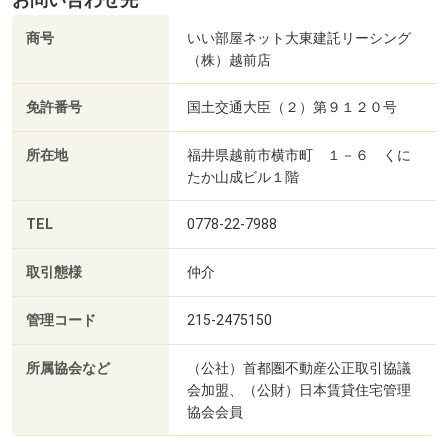
お問い合わせ先
商号
いい部屋ネット大東建託リーシング
（株）越前店
免許番号
国土交通大臣（２）第９１２０号
所在地
福井県越前市横市町 １－６ くに
たか山成ビル１階
TEL
0778-22-7988
取引態様
仲介
管理コード
215-2475150
所属協会など
（公社）首都圏不動産公正取引協議
会加盟、（公財）日本賃貸住宅管理
協会会員