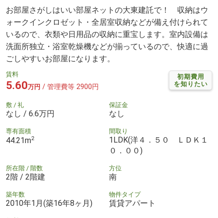
お部屋さがしはいい部屋ネットの大東建託で！ 収納はウ
ォークインクロゼット・全居室収納などが備え付けられて
いるので、衣類や日用品の収納に重宝します。室内設備は
洗面所独立・浴室乾燥機などが揃っているので、快適に過
ごしやすいお部屋になります。
賃料
初期費用
5.60
を知りたい
/ 管理費等 2900円
万円
敷 / 礼
保証金
なし / 6.6万円
なし
専有面積
間取り
2
1LDK(洋４．５０ ＬＤＫ１
44.21m
０．００)
所在階 / 階数
方位
2階 / 2階建
南
築年数
物件タイプ
2010年1月(築16年8ヶ月)
賃貸アパート