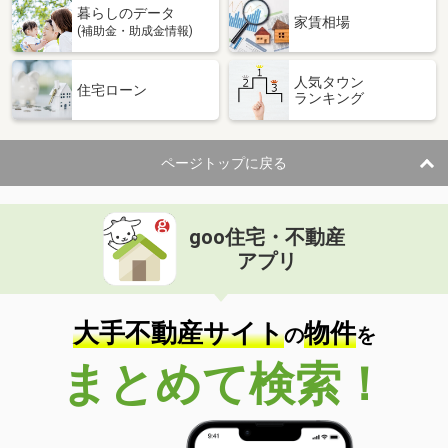
暮らしのデータ
家賃相場
(補助金・助成金情報)
人気タウン
住宅ローン
ランキング
ページトップに戻る
goo住宅・不動産
アプリ
大手不動産サイト
物件
の
を
まとめて検索！