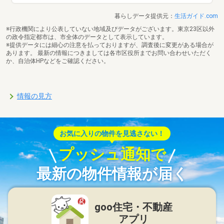
暮らしデータ提供元：
生活ガイド.com
※行政機関により公表していない地域及びデータがございます。東京23区以外
の政令指定都市は、市全体のデータとして表示しています。
※提供データには細心の注意を払っておりますが、調査後に変更がある場合が
あります。 最新の情報につきましては各市区役所までお問い合わせいただく
か、自治体HPなどをご確認ください。
情報の見方
お気に入りの物件を見逃さない！
プッシュ通知で
最新の物件情報が届く
goo住宅・不動産
アプリ