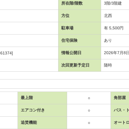
所在階/階数
3階/3階建
方位
北西
駐車場
有 5,500円
住宅保険
あり
情報公開日
2026年7月8
61374]
次回更新予定日
随時
最上階
角部屋
○
エアコン付き
バス・
○
追焚機能
オート
○