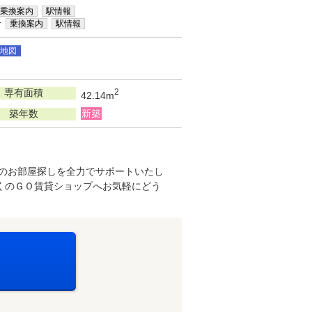
乗換案内
駅情報
分
乗換案内
駅情報
地図
専有面積
2
42.14m
築年数
新築
想のお部屋探しを全力でサポートいたし
くのＧＯ賃貸ショップへお気軽にどう