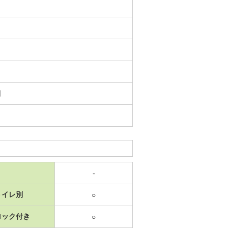
日
-
トイレ別
○
ロック付き
○