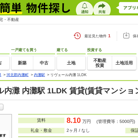
住宅・不動産
1
最近見た物件
保
一戸建てを買う
建てる
投資する
不動産
古
新築
中古
土地
土地活用
投資
県
>
河北郡内灘町
>
内灘駅
>
リヴェール内灘 1LDK
内灘 内灘駅 1LDK 賃貸(賃貸マンショ
8.10
賃料
万円 (管理費等：5000円)
礼金・敷金
2ヶ月 / なし
保