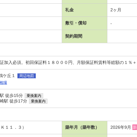
礼金
2ヶ月
敷引・償却
-
契約期間
保証加入必須。初回保証料１８０００円、月額保証料賃料等総額の１％
鶴ケ丘１
周辺地図
相場
駅 徒歩15分
乗換案内
崎駅 徒歩17分
乗換案内
ＤＫ１１．３）
築年月（築年数）
2026年9月
新