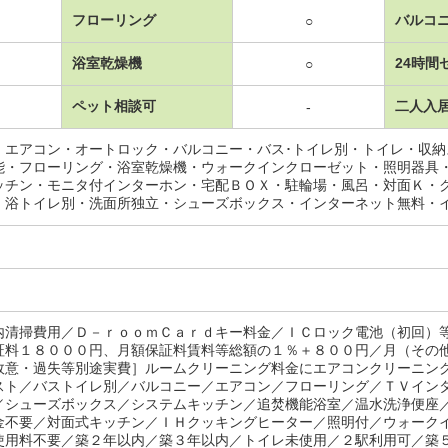
フローリング
バルコ
○
浴室乾燥機
24時間
○
ペット相談可
二人入
-
・エアコン・オートロック・バルコニー・バス･トイレ別・トイレ・収
能・フローリング・浴室乾燥機・ウォークインクローゼット・照明器具
ッチン・モニタ付インターホン・宅配ＢＯＸ・駐輪場・風呂・対面Ｋ・
・浴トイレ別・洗面所独立・シューズボックス・インターネット無料・
内清掃費用／Ｄ－ｒｏｏｍＣａｒｄキー料金／ＩＣロック電池（初回）
証料１８０００円、月額保証料賃料等総額の１％＋８００円／月（その
故意・過失等別途実費］ルームクリーニング料金にエアコンクリーニン
スト／バストイレ別／バルコニー／エアコン／フローリング／ＴＶイン
／シューズボックス／システムキッチン／追焚機能浴室／温水洗浄便座
金不要／対面式キッチン／ＩＨクッキングヒーター／照明付／ウォーク
使用料不要／築２年以内／築３年以内／トイレ未使用／２駅利用可／築