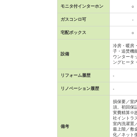
モニタ付インターホン
○
ガスコンロ可
-
宅配ボックス
○
冷房・暖房
子・追焚機
設備
ウンターキ
ングヒータ
リフォーム履歴
-
リノベーション履歴
-
損保要／室
須。初回保
実費精算※
社イントラ
室内洗濯置
備考
最上階／敷
化／ネット