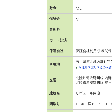
敷金
なし
保証金
なし
更新料
-
カード決済
-
保証会社
保証会社利用必 機関
石川県河北郡内灘町字
所在地
河北郡内灘町周辺の家賃
北陸鉄道浅野川線 内灘
交通
北陸鉄道浅野川線 粟ヶ
建物名
リヴェール内灘
間取り
1LDK（洋６．１ Ｌ