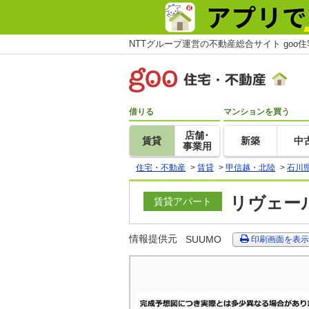
NTTグループ運営の不動産総合サイト goo
借りる
マンションを買う
店舗･
賃貸
新築
中
事業用
住宅・不動産
>
賃貸
>
甲信越・北陸
>
石川
リヴェール
賃貸アパート
情報提供元
SUUMO
印刷画面を表示