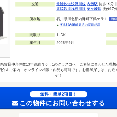
交通
北陸鉄道浅野川線
内灘駅
徒歩15分
北陸鉄道浅野川線
粟ヶ崎駅
徒歩17
所在地
石川県河北郡内灘町字鶴ケ丘１
周辺
河北郡内灘町周辺の家賃相場
間取り
1LDK
築年月
2026年9月
県賃貸仲介件数13年連続Ｎｏ．1のクラスコへ ご希望に合わせた理
紹介＆ご案内！オンライン相談・内見も可能です。お部屋探しは、お近
ぞ！
無料・簡単2項目！
この物件にお問い合わせする