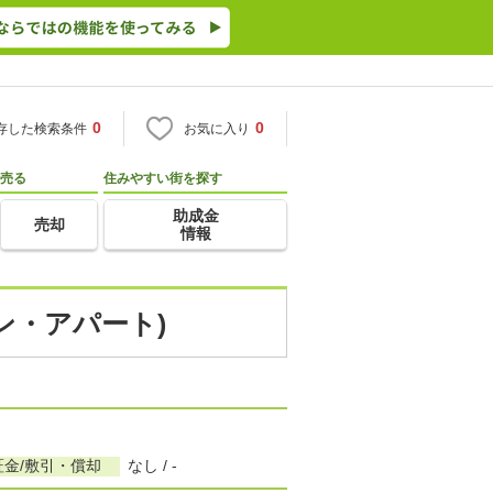
0
0
存した検索条件
お気に入り
売る
住みやすい街を探す
助成金
売却
情報
ン・アパート)
証金/敷引・償却
なし / -