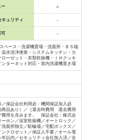
ニー
○
セキュリティ
-
居可
-
納スペース・洗濯機置場・洗面所・ＢＳ端
・温水洗浄便座・システムキッチン・カ
クローゼット・衣類乾燥機・ＩＨクッキ
インターネット対応・室内洗濯機置き場
等／保証会社利用必：機関保証加入必
他商品あり）／［退去時費用 退去費用
グ費用を含みます。 保証会社：株式会
ターホン／浴室乾燥機／オートロック／
／洗面所独立／駐輪場／宅配ボックス／
インクロゼット／保証人不要／オール電
５年以内／セキュリティ会社加入済／全