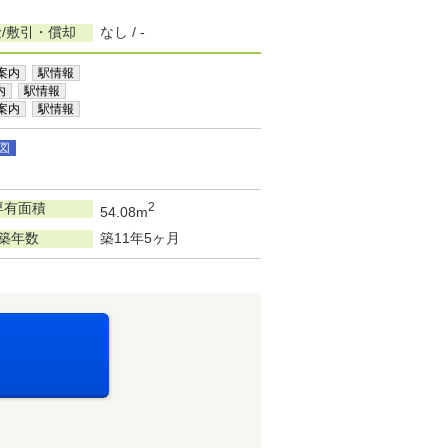
/敷引・償却
なし / -
案内
駅情報
内
駅情報
案内
駅情報
図
専有面積
2
54.08m
築年数
築11年5ヶ月