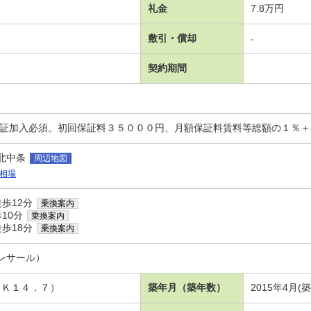
礼金
7.8万円
敷引・償却
-
契約期間
保証加入必須。初回保証料３５０００円、月額保証料賃料等総額の１％
北中条
周辺地図
相場
歩12分
乗換案内
10分
乗換案内
歩18分
乗換案内
ンサール）
ＤＫ１４．７）
築年月（築年数）
2015年4月(