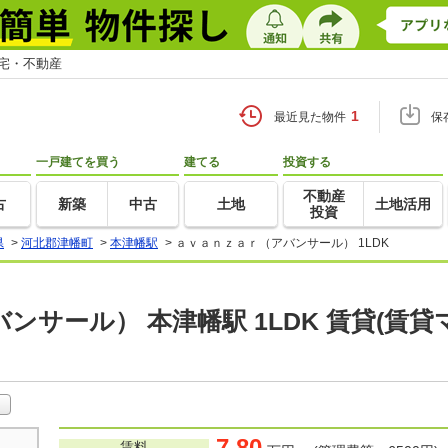
住宅・不動産
1
最近見た物件
保
一戸建てを買う
建てる
投資する
不動産
古
新築
中古
土地
土地活用
投資
県
>
河北郡津幡町
>
本津幡駅
>
ａｖａｎｚａｒ（アバンサール） 1LDK
ンサール） 本津幡駅 1LDK 賃貸(賃
7.80
賃料