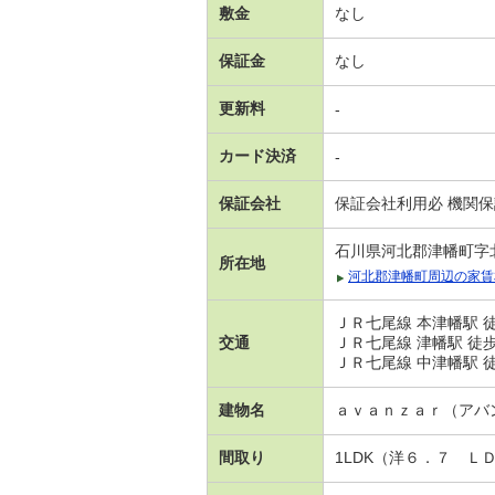
敷金
なし
保証金
なし
更新料
-
カード決済
-
保証会社
保証会社利用必 機関
石川県河北郡津幡町字
所在地
河北郡津幡町周辺の家賃
ＪＲ七尾線 本津幡駅 徒
交通
ＪＲ七尾線 津幡駅 徒歩
ＪＲ七尾線 中津幡駅 徒
建物名
ａｖａｎｚａｒ（アバ
間取り
1LDK（洋６．７ Ｌ