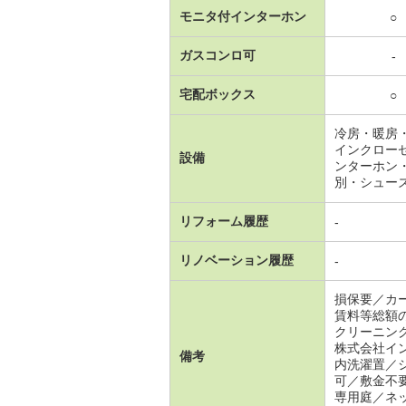
モニタ付インターホン
○
ガスコンロ可
-
宅配ボックス
○
冷房・暖房
インクロー
設備
ンターホン
別・シュー
リフォーム履歴
-
リノベーション履歴
-
損保要／カ
賃料等総額
クリーニン
株式会社イ
備考
内洗濯置／
可／敷金不
専用庭／ネ