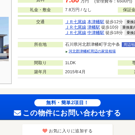
万円 (管理費等：6500円)
礼金・敷金
7.8万円 / なし
保証金
交通
ＪＲ七尾線
本津幡駅
徒歩12分
乗換
ＪＲ七尾線
津幡駅
徒歩10分
乗換案
ＪＲ七尾線
中津幡駅
徒歩18分
乗換
所在地
石川県河北郡津幡町字北中条
周辺地
河北郡津幡町周辺の家賃相場
間取り
1LDK
築年月
2015年4月
無料・簡単2項目！
この物件にお問い合わせする
お気に入りに追加する