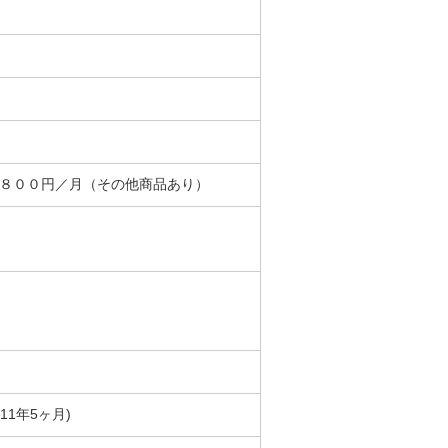
＋８００円／月（その他商品あり）
築11年5ヶ月)