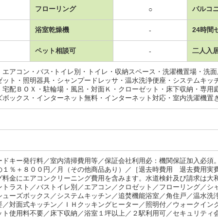
フローリング
バルコ
○
浴室乾燥機
24時間
-
ペット相談可
二人入
-
・エアコン・バス･トイレ別・トイレ・収納スペース・洗濯機置場・洗
ゼット・照明器具・シャンプードレッサ・温水洗浄便座・システムキッ
・宅配ＢＯＸ・駐輪場・風呂・対面Ｋ・クローゼット・床下収納・専用
ズボックス・インターネット無料・インターネット対応・室内洗濯機置
ードキー発行料／室内清掃費用等／保証会社利用必：機関保証加入必須
の１％＋８００円／月（その他商品あり）／［退去時費用 退去費用実
グ料金にエアコンクリーニング費用を含みます。水道検針及び請求は大
ントラスト／バストイレ別／エアコン／クロゼット／フローリング／シ
シューズボックス／システムキッチン／追焚機能浴室／角住戸／温水洗
要／対面式キッチン／ＩＨクッキングヒーター／照明付／ウォークイン
ット使用料不要／床下収納／浴室１坪以上／２駅利用可／セキュリティ