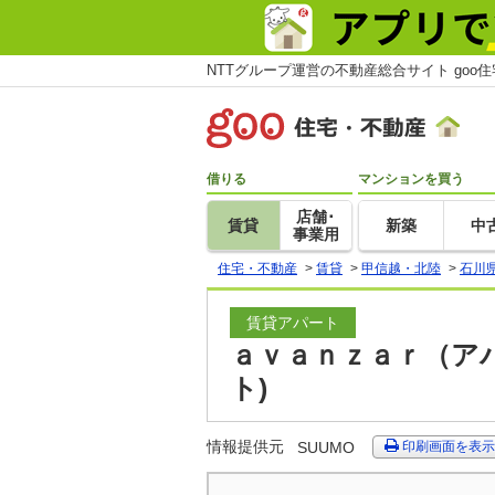
NTTグループ運営の不動産総合サイト goo
借りる
マンションを買う
店舗･
賃貸
新築
中
事業用
住宅・不動産
>
賃貸
>
甲信越・北陸
>
石川
賃貸アパート
ａｖａｎｚａｒ（アバ
ト)
情報提供元
SUUMO
印刷画面を表示