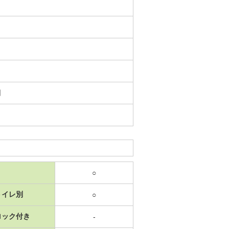
日
○
トイレ別
○
ロック付き
-