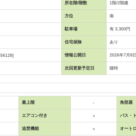
所在階/階数
1階/2階建
方位
南
駐車場
有 3,300円
住宅保険
あり
情報公開日
2026年7月8
56128]
次回更新予定日
随時
最上階
角部屋
-
エアコン付き
バス・
○
追焚機能
オート
○