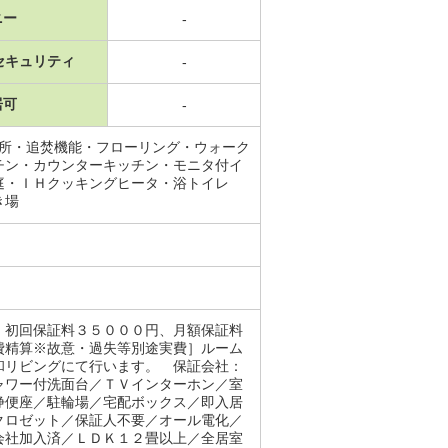
ニー
-
セキュリティ
-
居可
-
面所・追焚機能・フローリング・ウォーク
チン・カウンターキッチン・モニタ付イ
庭・ＩＨクッキングヒータ・浴トイレ
き場
。初回保証料３５０００円、月額保証料
費精算※故意・過失等別途実費］ルーム
和リビングにて行います。 保証会社：
ャワー付洗面台／ＴＶインターホン／室
浄便座／駐輪場／宅配ボックス／即入居
クロゼット／保証人不要／オール電化／
会社加入済／ＬＤＫ１２畳以上／全居室