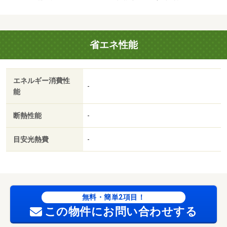
リーニング費用を含みます。」ルームクリーニング料金は
入居時にお預りさせて頂きます。ペット飼養の場合は敷金
１か月追加預託 保証会社：株式会社イントラスト／バ
省エネ性能
ストイレ別／バルコニー／エアコン／クロゼット／フロー
リング／ＴＶインターホン／浴室乾燥機／オートロック／
室内洗濯置／シューズボックス／システムキッチン／追焚
エネルギー消費性
機能浴室／温水洗浄便座／洗面所独立／駐輪場／宅配ボッ
-
能
クス／敷金不要／対面式キッチン／防犯カメラ／ペット相
談／ＩＨクッキングヒーター／照明付／保証人不要／ネッ
断熱性能
-
ト使用料不要／築２年以内／築３年以内／浴室１坪以上／
トイレ未使用／２駅利用可／駅徒歩１０分以内／築５年以
目安光熱費
-
内／セキュリティ会社加入済／全居室６畳以上／プロパン
ガス／ＢＳ／保証会社利用可／クスリのアオキ扇が丘店
（ドラッグストア）まで３１５ｍ／ファミリーマート（コ
ンビニ）まで１９５ｍ／ゲンキー扇が丘店（ドラッグスト
ア）まで１８６ｍ／金沢工業大学（大学・短大）まで７４
無料・簡単2項目！
３ｍ／Ｖ・ｄｒｕｇ 扇が丘店（ドラッグストア）まで７
この物件にお問い合わせする
３５ｍ／バロー金沢高尾店（スーパー）まで９４９ｍ/賃貸