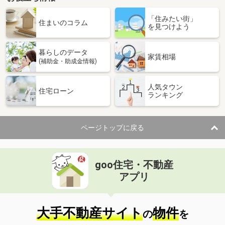
「住みたい街」
住まいのコラム
を見つけよう
暮らしのデータ
家賃相場
(補助金・助成金情報)
人気タウン
住宅ローン
ランキング
ページトップに戻る
goo住宅・不動産
アプリ
大手不動産サイト
物件
の
を