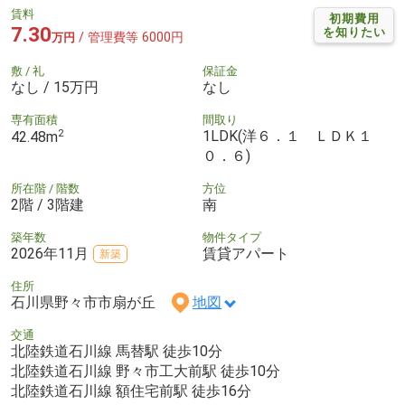
賃料
初期費用
7.30
を知りたい
/ 管理費等 6000円
万円
敷 / 礼
保証金
なし / 15万円
なし
専有面積
間取り
2
1LDK(洋６．１ ＬＤＫ１
42.48m
０．６)
所在階 / 階数
方位
2階 / 3階建
南
築年数
物件タイプ
2026年11月
賃貸アパート
新築
住所
石川県野々市市扇が丘
地図
交通
北陸鉄道石川線 馬替駅 徒歩10分
北陸鉄道石川線 野々市工大前駅 徒歩10分
北陸鉄道石川線 額住宅前駅 徒歩16分