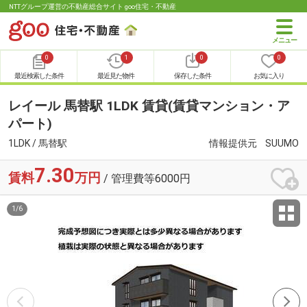
NTTグループ運営の不動産総合サイト goo住宅・不動産
0
1
0
0
最近検索した条件
最近見た物件
保存した条件
お気に入り
レイール 馬替駅 1LDK 賃貸(賃貸マンション・ア
パート)
1LDK / 馬替駅
情報提供元
SUUMO
7.30
賃料
万円
/ 管理費等6000円
1
/
6