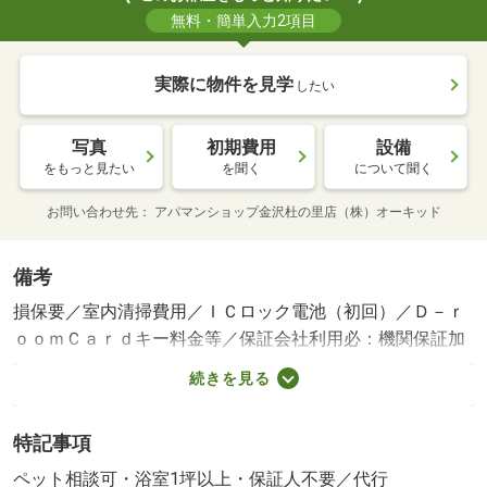
無料・簡単入力2項目
実際に物件を見学
したい
写真
初期費用
設備
をもっと見たい
を聞く
について聞く
お問い合わせ先
アパマンショップ金沢杜の里店（株）オーキッド
備考
損保要／室内清掃費用／ＩＣロック電池（初回）／Ｄ－ｒ
ｏｏｍＣａｒｄキー料金等／保証会社利用必：機関保証加
入必須。初回保証料３５０００円、月額保証料賃料等総額
続きを見る
の１％＋８００円／月（その他商品あり）／ペット相談／
［退去時費用 退去費用実費精算※故意・過失等別途実
特記事項
費］ＬＰガス料金はご契約前にＬＰガス事業者にご確認い
ただけます。 「ルームクリーニング料金に、エアコンク
ペット相談可・浴室1坪以上・保証人不要／代行