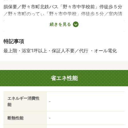
損保要／野々市町北鉄バス「野々市中学校前」停徒歩５分
／野々市町のってぃ「野々市中学校」停徒歩５分／室内清
掃費用／ＩＣロック電池（初回）／Ｄ－ｒｏｏｍＣａｒｄ
続きを見る
キー料金等／保証会社利用必：機関保証加入必須。初回保
証料３５０００円、月額保証料賃料等総額の１％＋８００
特記事項
円／月（その他商品あり）／［退去時費用 退去費用実費
精算※故意・過失等別途実費］ルームクリーニング料金
最上階・浴室1坪以上・保証人不要／代行 ・オール電化
に、エアコンクリーニング費用を含みます。ルームクリー
ニング料金は入居時にお預りさせて頂きます。町会費は月
額です。 保証会社：株式会社イントラスト／バルコニー
省エネ性能
／エアコン／フローリング／シャワー付洗面台／ＴＶイン
ターホン／浴室乾燥機／オートロック／室内洗濯置／シュ
ーズボックス／システムキッチン／温水洗浄便座／駐輪場
エネルギー消費性
／宅配ボックス／最上階／敷金不要／対面式キッチン／Ｉ
-
能
Ｈクッキングヒーター／照明付／ウォークインクロゼット
／保証人不要／オール電化／ネット使用料不要／浴室１坪
断熱性能
-
以上／セキュリティ会社加入済／全居室６畳以上／ＢＳ／