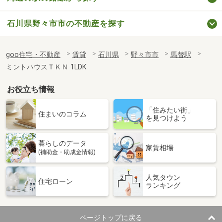
石川県野々市市の不動産を探す
goo住宅・不動産
賃貸
石川県
野々市市
馬替駅
ミントハウスＴＫＮ 1LDK
お役立ち情報
「住みたい街」
住まいのコラム
を見つけよう
暮らしのデータ
家賃相場
(補助金・助成金情報)
人気タウン
住宅ローン
ランキング
ページトップに戻る