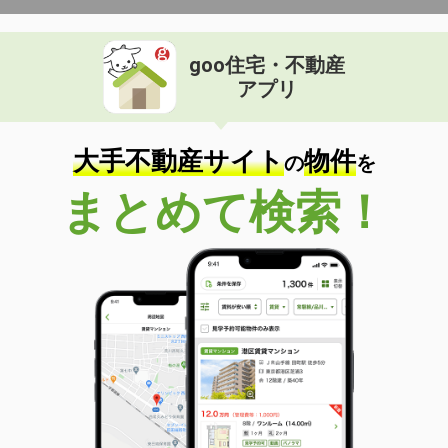
goo住宅・不動産
アプリ
大手不動産サイト
物件
の
を
まとめて検索！