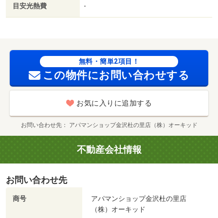
保証会社利用可／ローソン野々市本町店（コンビニ）まで
目安光熱費
-
４６３ｍ／業務スーパー野々市店（スーパー）まで４０５
ｍ／コスモス下林店（ドラッグストア）まで４４７ｍ／
野々市市立図書館（図書館）まで６８５ｍ／マックスバリ
ュ野々市店（スーパー）まで８２８ｍ/賃貸戸数:9戸
無料・簡単2項目！
この物件にお問い合わせする
お気に入りに追加する
お問い合わせ先
アパマンショップ金沢杜の里店（株）オーキッド
不動産会社情報
お問い合わせ先
商号
アパマンショップ金沢杜の里店
（株）オーキッド