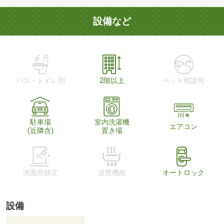
設備など
バス・トイレ別
2階以上
ペット相談可
駐車場
室内洗濯機
エアコン
(近隣含)
置き場
洗面所独立
追焚機能
オートロック
設備