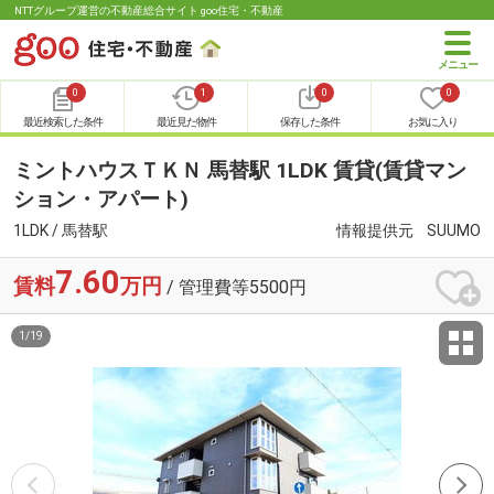
NTTグループ運営の不動産総合サイト goo住宅・不動産
0
1
0
0
最近検索した条件
最近見た物件
保存した条件
お気に入り
ミントハウスＴＫＮ 馬替駅 1LDK 賃貸(賃貸マン
ション・アパート)
1LDK / 馬替駅
情報提供元
SUUMO
7.60
賃料
万円
/ 管理費等5500円
1
/
19