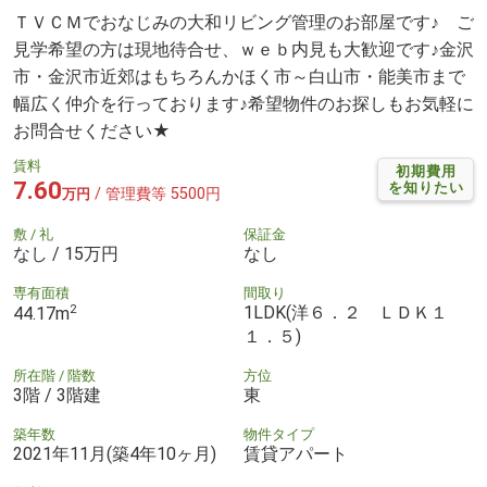
ＴＶＣＭでおなじみの大和リビング管理のお部屋です♪ ご
見学希望の方は現地待合せ、ｗｅｂ内見も大歓迎です♪金沢
市・金沢市近郊はもちろんかほく市～白山市・能美市まで
幅広く仲介を行っております♪希望物件のお探しもお気軽に
お問合せください★
賃料
初期費用
7.60
を知りたい
/ 管理費等 5500円
万円
敷 / 礼
保証金
なし / 15万円
なし
専有面積
間取り
2
1LDK(洋６．２ ＬＤＫ１
44.17m
１．５)
所在階 / 階数
方位
3階 / 3階建
東
築年数
物件タイプ
2021年11月(築4年10ヶ月)
賃貸アパート