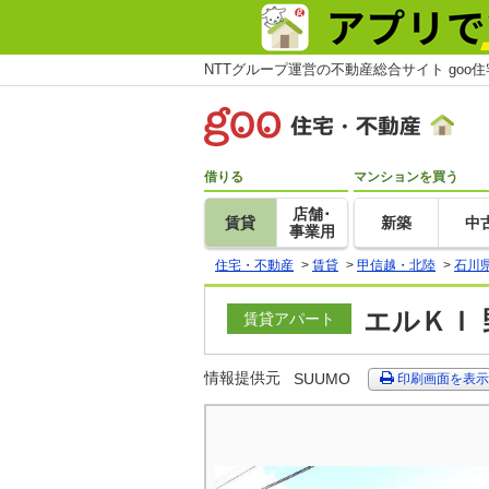
NTTグループ運営の不動産総合サイト goo
借りる
マンションを買う
店舗･
賃貸
新築
中
事業用
住宅・不動産
>
賃貸
>
甲信越・北陸
>
石川
エルＫＩ 
賃貸アパート
情報提供元
SUUMO
印刷画面を表示