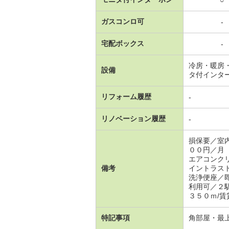
ガスコンロ可
-
宅配ボックス
-
冷房・暖房
設備
タ付インタ
リフォーム履歴
-
リノベーション履歴
-
損保要／室
００円／月
エアコンク
備考
イントラス
洗浄便座／
利用可／２
３５０ｍ/賃
特記事項
角部屋・最