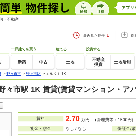
住宅・不動産
1
最近見た物件
保
一戸建てを買う
建てる
投資する
不動産
古
新築
中古
土地
土地活用
投資
県
>
野々市市
>
野々市駅
>
エルＫＩ 1K
野々市駅 1K 賃貸(賃貸マンション・ア
2.70
賃料
万円 (管理費等：1500円)
礼金・敷金
なし / なし
保証金/