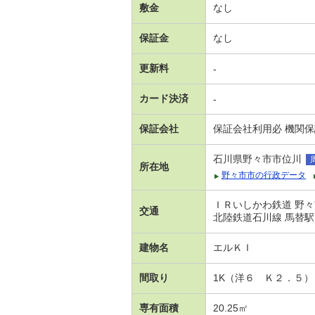
敷金
なし
保証金
なし
更新料
-
カード決済
-
保証会社
保証会社利用必 機関
石川県野々市市位川
所在地
野々市市の行政データ
ＩＲいしかわ鉄道 野々
交通
北陸鉄道石川線 馬替駅
建物名
エルＫＩ
間取り
1K（洋６ Ｋ２．５）
専有面積
20.25㎡