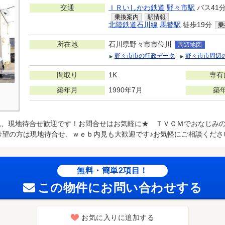
交通
ＩＲいしかわ鉄道
野々市駅
バス41
乗換案内
駅情報
北陸鉄道石川線
馬替駅
徒歩19分
乗
所在地
石川県野々市市位川
周辺地図
野々市市の行政データ
野々市市周辺
間取り
1K
専有
築年月
1990年7月
築
見、現地待合せ歓迎です！お問合せはお気軽に★ ＴＶＣＭでおなじみの
希望の方は現地待合せ、ｗｅｂ内見も大歓迎です♪お気軽にご相談くださ
無料・簡単2項目！
この物件にお問い合わせする
お気に入りに追加する