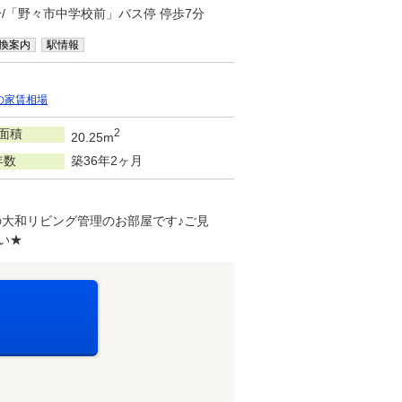
分/「野々市中学校前」バス停 停歩7分
換案内
駅情報
の家賃相場
面積
2
20.25m
年数
築36年2ヶ月
大和リビング管理のお部屋です♪ご見
い★