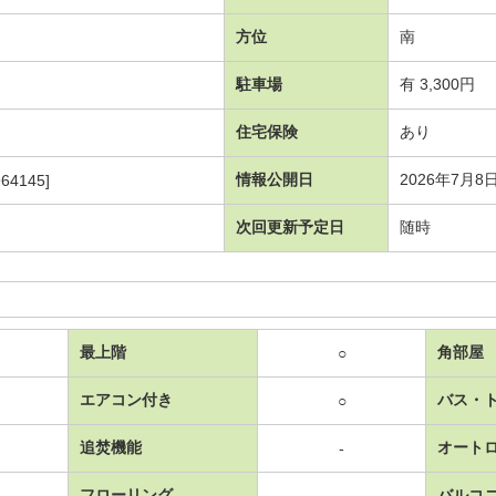
方位
南
駐車場
有 3,300円
住宅保険
あり
情報公開日
2026年7月8
64145]
次回更新予定日
随時
最上階
角部屋
○
エアコン付き
バス・
○
追焚機能
オート
-
フローリング
バルコ
-