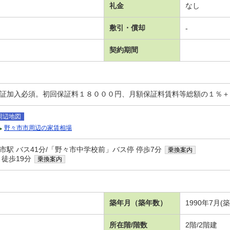
礼金
なし
敷引・償却
-
契約期間
保証加入必須。初回保証料１８０００円、月額保証料賃料等総額の１％
周辺地図
野々市市周辺の家賃相場
市駅 バス41分/「野々市中学校前」バス停 停歩7分
乗換案内
 徒歩19分
乗換案内
築年月（築年数）
1990年7月(
所在階/階数
2階/2階建