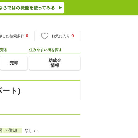
0
0
存した検索条件
お気に入り
売る
住みやすい街を探す
助成金
売却
情報
パート)
敷引・償却
なし / -