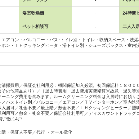
浴室乾燥機
24時間
-
ペット相談可
二人入
-
・エアコン・バルコニー・バス･トイレ別・トイレ・収納スペース・洗
ーホン・ＩＨクッキングヒータ・浴トイレ別・シューズボックス・室内
内清掃費用／保証会社利用必：機関保証加入必須。初回保証料１８００
（その他商品あり）／［退去時費用 退去費用実費精算※故意・過失等
リーニング費用を含みます。ルームクリーニング料金は入居時にお預り
ト／バストイレ別／バルコニー／エアコン／ＴＶインターホン／室内洗
即入居可／礼金不要／最上階／敷金不要／ＩＨクッキングヒーター／照
駅利用可／敷金・礼金不要／保証会社利用可／ディスカウントドラッグ
貸戸数:14戸
上階・保証人不要／代行 ・オール電化