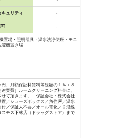
セキュリティ
-
居可
-
濯機置場・照明器具・温水洗浄便座・モニ
洗濯機置き場
０円、月額保証料賃料等総額の１％＋８
別途実費］ルームクリーニング料金に、
させて頂きます。 保証会社：株式会社
濯置／シューズボックス／角住戸／温水
明付／保証人不要／オール電化／２沿線
コスモス下林店（ドラッグストア）まで