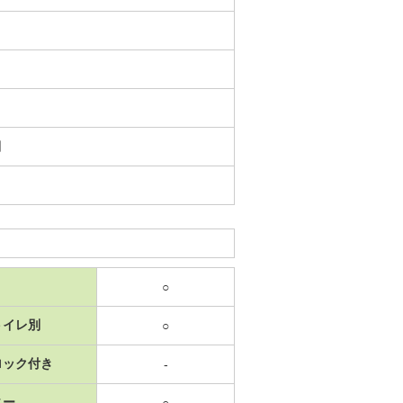
日
○
トイレ別
○
ロック付き
-
ニー
○