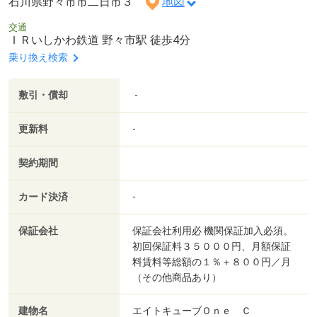
石川県野々市市二日市３
地図
交通
ＩＲいしかわ鉄道 野々市駅 徒歩4分
乗り換え検索
敷引・償却
-
更新料
-
契約期間
カード決済
-
保証会社
保証会社利用必 機関保証加入必須。
初回保証料３５０００円、月額保証
料賃料等総額の１％＋８００円／月
（その他商品あり）
建物名
エイトキューブＯｎｅ Ｃ