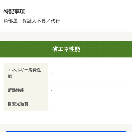
途実費］ＬＰガス料金はご契約前にＬＰガス事業者にご確
特記事項
認いただけます。 「ルームクリーニング料金に、エアコ
ンクリーニング費用を含みます。」ルームクリーニング料
角部屋・保証人不要／代行
金は入居時にお預りさせて頂きます。 保証会社：株式
会社イントラスト／バストイレ別／バルコニー／エアコン
／クロゼット／フローリング／シャワー付洗面台／ＴＶイ
省エネ性能
ンターホン／室内洗濯置／シューズボックス／システムキ
ッチン／角住戸／温水洗浄便座／駐輪場／ＣＡＴＶ／即入
居可／敷金不要／照明付／保証人不要／ネット使用料不要
エネルギー消費性
／駅徒歩５分以内／駅徒歩１０分以内／プロパンガス／Ｂ
-
能
Ｓ／礼金１ヶ月／保証会社利用可／セブン－イレブン野々
市二日市店（コンビニ）まで５０２ｍ／エディオン 金沢
断熱性能
-
本店（その他）まで５０９ｍ／Ｖ・ｄｒｕｇ野代店（ドラ
ッグストア）まで５３４ｍ／フレンドマート野々市店（ス
目安光熱費
-
ーパー）まで５１１ｍ／ファミリーマート野々市野代店
（コンビニ）まで５６０ｍ／ＤＣＭ 野々市店（ホームセ
ンター）まで６５２ｍ/賃貸戸数:8戸