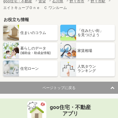
goo住宅・不動産
賃貸
石川県
野々市市
野々市駅
エイトキューブＯｎｅ Ｃ ワンルーム
お役立ち情報
「住みたい街」
住まいのコラム
を見つけよう
暮らしのデータ
家賃相場
(補助金・助成金情報)
人気タウン
住宅ローン
ランキング
ページトップに戻る
goo住宅・不動産
アプリ