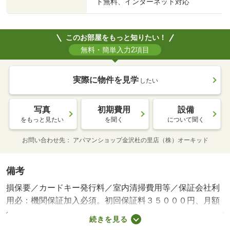
ト無料、インターネット対応
このお部屋をもっと知りたい！
無料・簡単入力2項目
実際に物件を見学
したい
写真
初期費用
設備
をもっと見たい
を聞く
について聞く
お問い合わせ先
アパマンショップ金沢杜の里店（株）オーキッド
備考
損保要／カードキー発行料／室内清掃費用等／保証会社利
用必：機関保証加入必須。初回保証料３５０００円、月額
保証料賃料等総額の１％＋８００円／月（その他商品あ
続きを見る
り）／［退去時費用 退去費用実費精算※故意・過失等別