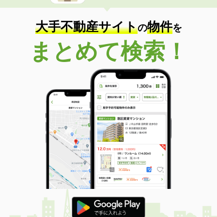
大手不動産サイト
物件
の
を
まとめて検索！