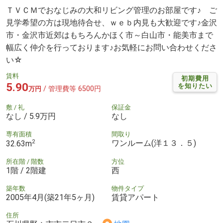
ＴＶＣＭでおなじみの大和リビング管理のお部屋です♪ ご
見学希望の方は現地待合せ、ｗｅｂ内見も大歓迎です♪金沢
市・金沢市近郊はもちろんかほく市～白山市・能美市まで
幅広く仲介を行っております♪お気軽にお問い合わせくださ
い☆
賃料
初期費用
5.90
を知りたい
/ 管理費等 6500円
万円
敷 / 礼
保証金
なし / 5.9万円
なし
専有面積
間取り
2
ワンルーム(洋１３．５)
32.63m
所在階 / 階数
方位
1階 / 2階建
西
築年数
物件タイプ
2005年4月(築21年5ヶ月)
賃貸アパート
住所