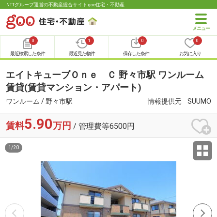
NTTグループ運営の不動産総合サイト goo住宅・不動産
0
1
0
0
最近検索した条件
最近見た物件
保存した条件
お気に入り
エイトキューブＯｎｅ Ｃ 野々市駅 ワンルーム
賃貸(賃貸マンション・アパート)
ワンルーム / 野々市駅
情報提供元
SUUMO
5.90
賃料
万円
/ 管理費等6500円
1
/
20