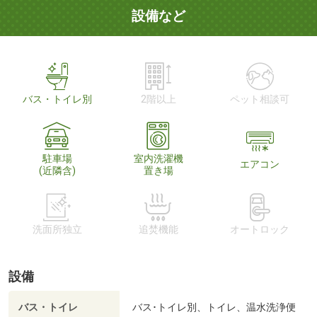
設備など
バス・トイレ別
2階以上
ペット相談可
駐車場
室内洗濯機
エアコン
(近隣含)
置き場
洗面所独立
追焚機能
オートロック
設備
バス・トイレ
バス･トイレ別、トイレ、温水洗浄便