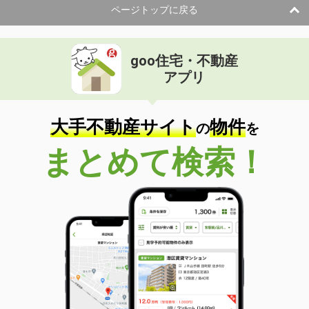
ページトップに戻る
goo住宅・不動産
アプリ
大手不動産サイト
物件
の
を
まとめて検索！