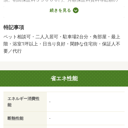
１％＋８００円／月（その他商品あり）／二人入居可／子
続きを見る
供可／ペット相談／駐２台可／［退去時費用 退去費用実
費精算※故意・過失等別途実費］ＬＰガス料金はご契約前
特記事項
にＬＰガス事業者にご確認いただけます。 ルームクリー
ニング料金に、エアコンクリーニング費用を含みます。ル
ペット相談可・二人入居可・駐車場2台分・角部屋・最上
ームクリーニング料金は入居時にお預りさせて頂きます。
階・浴室1坪以上・日当り良好・閑静な住宅街・保証人不
ペット飼養の場合は敷金１か月追加預託 保証会社：株
要／代行
式会社イントラスト／バストイレ別／バルコニー／エアコ
ン／ガスコンロ対応／クロゼット／フローリング／シャワ
ー付洗面台／ＴＶインターホン／室内洗濯置／陽当り良好
省エネ性能
／シューズボックス／南向き／追焚機能浴室／角住戸／温
水洗浄便座／脱衣所／洗面所独立／洗面化粧台／駐輪場／
ＣＡＴＶ／閑静な住宅地／最上階／敷金不要／対面式キッ
エネルギー消費性
チン／ペット相談／照明付／全居室洋室／ウォークインク
-
能
ロゼット／保証人不要／駐車２台可／二人入居相談／全居
室フローリング／３面採光／物置／駅まで平坦／緑豊かな
断熱性能
-
住宅地／トランクルーム／１フロア２住戸／浴室に窓／複