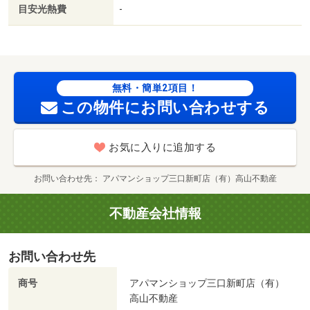
層ガラス／平坦地／南面リビング／浴室１坪以上／ペット
目安光熱費
-
専用設備／前面棟無／２駅利用可／上階無し／駐車並列２
台／平面駐車場／全居室６畳以上／プロパンガス／洗面所
にドア／南面バルコニー／室内物干機／年内入居可／礼金
１ヶ月／保証会社利用可／全室照明付／粟田北（その他）
まで１０３ｍ／クスリのアオキ野々市中央店（ドラッグス
無料・簡単2項目！
トア）まで３４１ｍ／ウエルシア金沢額新保店（ドラッグ
この物件にお問い合わせする
ストア）まで４９２ｍ／ＴＳＵＴＡＹＡ金沢野々市店（レ
ンタルビデオ）まで４７８ｍ/賃貸戸数:4戸
お気に入りに追加する
お問い合わせ先
アパマンショップ三口新町店（有）高山不動産
不動産会社情報
お問い合わせ先
商号
アパマンショップ三口新町店（有）
高山不動産