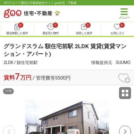
NTTグループ運営の不動産総合サイト goo住宅・不動産
0
1
0
0
最近検索した条件
最近見た物件
保存した条件
お気に入り
グランドスラム 額住宅前駅 2LDK 賃貸(賃貸マン
ション・アパート)
2LDK / 額住宅前駅
情報提供元
SUUMO
7
賃料
万円
/ 管理費等5500円
1
/
18