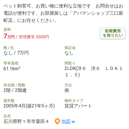
ペット飼育可、お買い物に便利な立地です お問合せはお
電話が便利です。お部屋探しは「アパマンショップ三口新
町店」にお任せください。
賃料
初期費用
7
を知りたい
/ 管理費等 5500円
万円
敷 / 礼
保証金
なし / 7万円
なし
専有面積
間取り
2
2LDK(洋６ 洋６ ＬＤＫ１
61.16m
１．５)
所在階 / 階数
方位
2階 / 2階建
南
築年数
物件タイプ
2005年4月(築21年5ヶ月)
賃貸アパート
住所
石川県野々市市粟田４
地図