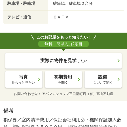
駐車場・駐輪場
駐輪場、駐車場２台分
テレビ・通信
ＣＡＴＶ
このお部屋をもっと知りたい！
無料・簡単入力2項目
実際に物件を見学
したい
写真
初期費用
設備
をもっと見たい
を聞く
について聞く
お問い合わせ先
アパマンショップ三口新町店（有）高山不動産
備考
損保要／室内清掃費用／保証会社利用必：機関保証加入必
須。初回保証料３５０００円、月額保証料賃料等総額の