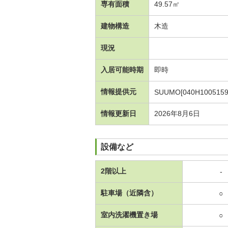
専有面積
49.57㎡
建物構造
木造
現況
入居可能時期
即時
情報提供元
SUUMO[040H1005159
情報更新日
2026年8月6日
設備など
2階以上
-
駐車場（近隣含）
○
室内洗濯機置き場
○