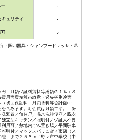
ニー
-
セキュリティ
-
居可
○
面所・照明器具・シャンプードレッサ・温
０円、月額保証料賃料等総額の１％＋８
去費用実費精算※故意・過失等別途実
Ｓ（初回保証料：月額賃料等合計額×１
用を含みます。町会費は月額です。 保
内洗濯置／角住戸／温水洗浄便座／脱衣
／独立型キッチン／照明付／保証人不要
駅利用可／敷地内ごみ置き場／平面駐車
室照明付／マックスバリュ野々市店（ス
の他）まで３５６ｍ／野々市中学校（中