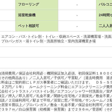
フローリング
バルコ
-
浴室乾燥機
24時間
-
ペット相談可
二人入
-
・エアコン・バス･トイレ別・トイレ・収納スペース・洗濯機置場・洗
・プロパンガス・浴トイレ別・洗面所独立・室内洗濯機置き場
内清掃費用／保証会社利用必：機関保証加入必須。初回保証料１８００
（その他商品あり）／二人入居可／子供可／平置駐／［退去時費用 退
ス料金はご契約前にＬＰガス事業者にご確認いただけます。 ＤＳ－Ｓ
：２万円／１年） ルームクリーニング料金にエアコンクリーニング費
式会社イントラスト／バストイレ別／エアコン／シャワー付洗面台／室
独立／押入／即入居可／礼金不要／閑静な住宅地／２面採光／敷金不要
相談／２沿線利用可／駅まで平坦／浴室に窓／平坦地／サンルーム／２
全居室６畳以上／プロパンガス／敷金・礼金不要／保証会社利用可／全
で３９７ｍ／白山保育園（幼稚園・保育園）まで２９６ｍ／菅原町（そ