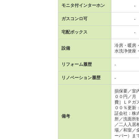
モニタ付インターホン
-
ガスコンロ可
-
宅配ボックス
-
冷房・暖房
設備
水洗浄便座
リフォーム履歴
-
リノベーション履歴
-
損保要／室
００円／月
費］ＬＰガ
００％更新
証会社：株
備考
所／洗面所
／二人入居
場／和室／
ーパー）ま