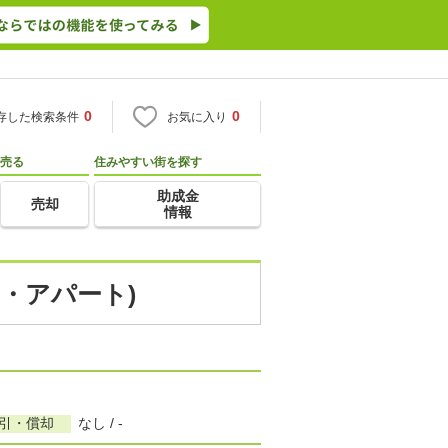
0
0
存した検索条件
お気に入り
売る
住みやすい街を探す
助成金
売却
情報
ン・アパート)
敷引・償却
なし / -