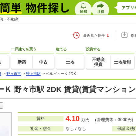
住宅・不動産
1
最近見た物件
保
一戸建てを買う
建てる
投資する
不動産
古
新築
中古
土地
土地活用
投資
県
>
野々市市
>
野々市駅
>
ベルビューＫ 2DK
Ｋ 野々市駅 2DK 賃貸(賃貸マンショ
4.10
賃料
万円 (管理費等：3000円)
礼金・敷金
なし / なし
保証金/