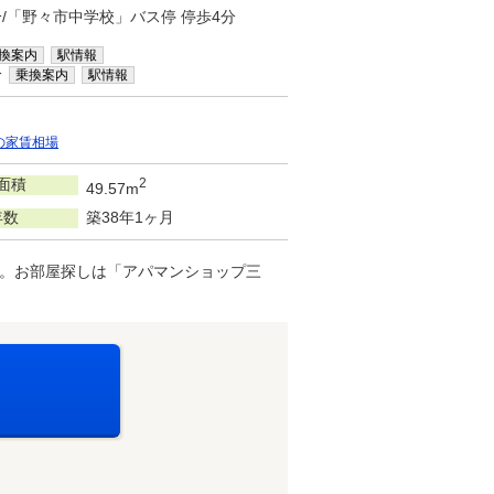
分/「野々市中学校」バス停 停歩4分
換案内
駅情報
分
乗換案内
駅情報
の家賃相場
面積
2
49.57m
年数
築38年1ヶ月
。お部屋探しは「アパマンショップ三