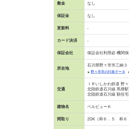
敷金
なし
保証金
なし
更新料
-
カード決済
-
保証会社
保証会社利用必 機関
石川県野々市市三納３
所在地
野々市市の行政データ
ＩＲいしかわ鉄道 野々
交通
北陸鉄道石川線 馬替駅
北陸鉄道石川線 額住宅
建物名
ベルビューＫ
間取り
2DK（和６．５ 和６