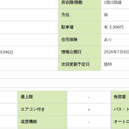
所在階/階数
1階/2階建
方位
南
駐車場
有 3,300円
住宅保険
あり
情報公開日
2026年7月8
53962]
次回更新予定日
随時
最上階
角部屋
-
エアコン付き
バス・
○
追焚機能
オート
-