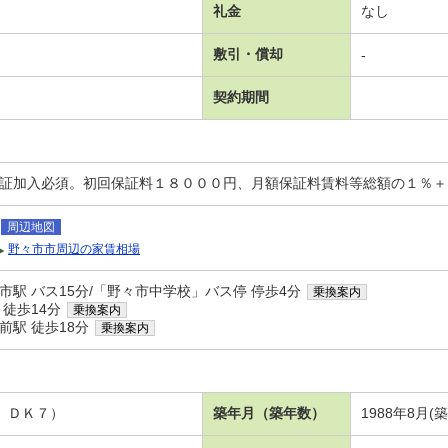
礼金
なし
敷引・償却
-
契約期間
保証加入必須。初回保証料１８０００円、月額保証料賃料等総額の１％
周辺地図
野々市市周辺の家賃相場
市駅 バス15分/「野々市中学校」バス停 停歩4分
乗換案内
 徒歩14分
乗換案内
前駅 徒歩18分
乗換案内
 ＤＫ７）
築年月（築年数）
1988年8月(