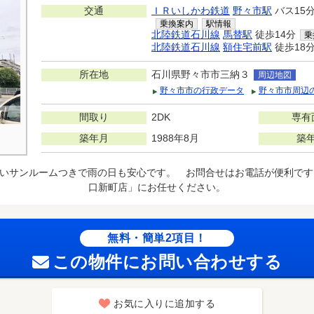
交通
ＩＲいしかわ鉄道
野々市駅
バス15
乗換案内
駅情報
北陸鉄道石川線
馬替駅
徒歩14分
乗
北陸鉄道石川線
額住宅前駅
徒歩18
所在地
石川県野々市市三納３
周辺地図
野々市市の行政データ
野々市市周辺
間取り
2DK
専有
築年月
1988年8月
築
いサンルームつきで雨の日も安心です。 お問合せはお電話が便利です
口新町店」にお任せください。
無料・簡単2項目！
この物件にお問い合わせする
お気に入りに追加する