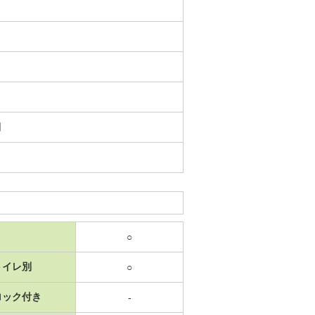
日
○
トイレ別
○
ロック付き
-