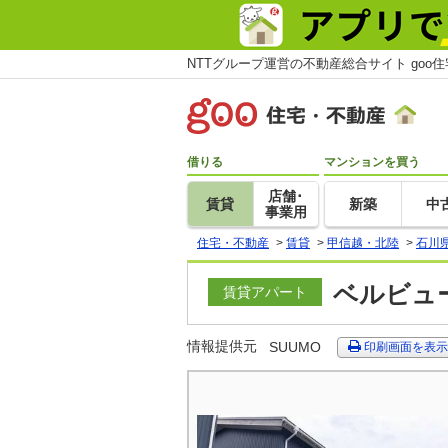
NTTグループ運営の不動産総合サイト goo
借りる
マンションを買う
店舗･
賃貸
新築
中
事業用
住宅・不動産
>
賃貸
>
甲信越・北陸
>
石川
ベルビュー
賃貸アパート
情報提供元
SUUMO
印刷画面を表示