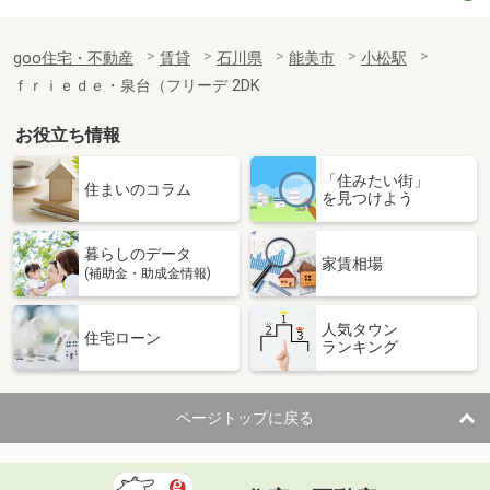
goo住宅・不動産
賃貸
石川県
能美市
小松駅
ｆｒｉｅｄｅ・泉台（フリーデ 2DK
お役立ち情報
「住みたい街」
住まいのコラム
を見つけよう
暮らしのデータ
家賃相場
(補助金・助成金情報)
人気タウン
住宅ローン
ランキング
ページトップに戻る