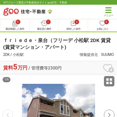
NTTグループ運営の不動産総合サイト goo住宅・不動産
0
1
0
0
最近検索した条件
最近見た物件
保存した条件
お気に入り
ｆｒｉｅｄｅ・泉台（フリーデ 小松駅 2DK 賃貸
(賃貸マンション・アパート)
2DK / 小松駅
情報提供元
SUUMO
5
賃料
万円
/ 管理費等2300円
1
/
9