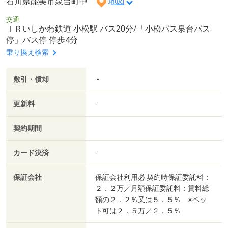
石川県能美市泉台町中
地図
交通
ＩＲいしかわ鉄道 小松駅 バス20分/「小松バス泉台バス
停」バス停 停歩4分
乗り換え検索
敷引・償却
-
更新料
-
契約期間
カード決済
-
保証会社
保証会社利用必 契約時保証委託料：
２．２万／月額保証委託料：賃料総
額の２．２％又は５．５％ ※ペッ
ト可は２．５万／２．５％