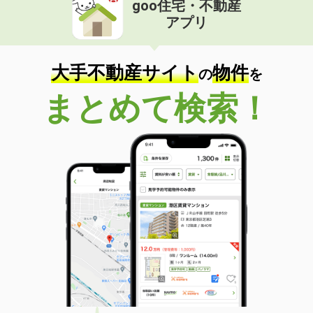
goo住宅・不動産
アプリ
大手不動産サイト
物件
の
を
まとめて検索！