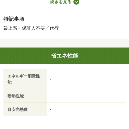
続きを見る
又は５．５％ ※ペット可は２．５万／２．５％／［退去
時費用 退去費用実費精算※故意・過失等別途実費］更新
特記事項
事務手数料 ２２，０００円がかかります。契約時にクリ
ーニング費６０，０００円、鍵セット費３，３００円（税
最上階・保証人不要／代行
込）が必要となります。貸主インボイス登録あり 保証会
社：ハウスリーブ株式会社／バストイレ別／バルコニー／
エアコン／フローリング／ＴＶインターホン／室内洗濯置
省エネ性能
／シューズボックス／追焚機能浴室／温水洗浄便座／洗面
所独立／駐輪場／最上階／敷金不要／ウォークインクロゼ
ット／保証人不要／トランクルーム／２４時間換気システ
エネルギー消費性
ム／プロパンガス／ＢＳ／礼金１ヶ月／保証会社利用可／
-
能
（株）マルエー／寺井店（スーパー）まで２７１６ｍ／ク
スリのアオキ（ドラッグストア）まで３４００ｍ／しまむ
断熱性能
-
ら（その他）まで２４００ｍ／マルエー（スーパー）まで
２９００ｍ／ローソン（コンビニ）まで７００ｍ／芳珠病
目安光熱費
-
院（病院）まで２５００ｍ/賃貸戸数:6戸