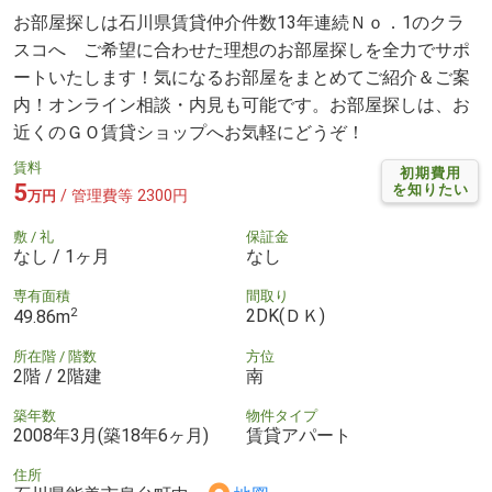
お部屋探しは石川県賃貸仲介件数13年連続Ｎｏ．1のクラ
スコへ ご希望に合わせた理想のお部屋探しを全力でサポ
ートいたします！気になるお部屋をまとめてご紹介＆ご案
内！オンライン相談・内見も可能です。お部屋探しは、お
近くのＧＯ賃貸ショップへお気軽にどうぞ！
賃料
初期費用
5
を知りたい
/ 管理費等 2300円
万円
敷 / 礼
保証金
なし / 1ヶ月
なし
専有面積
間取り
2
2DK(ＤＫ)
49.86m
所在階 / 階数
方位
2階 / 2階建
南
築年数
物件タイプ
2008年3月(築18年6ヶ月)
賃貸アパート
住所