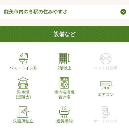
能美市内の各駅の住みやすさ
設備など
バス・トイレ別
2階以上
ペット相談可
駐車場
室内洗濯機
エアコン
(近隣含)
置き場
洗面所独立
追焚機能
オートロック