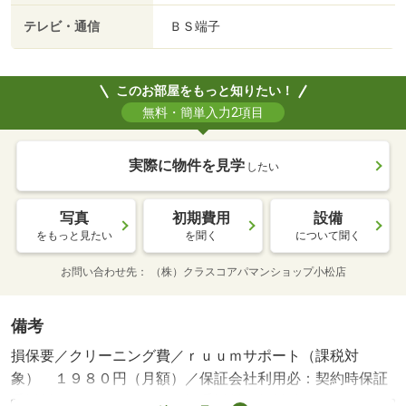
テレビ・通信
ＢＳ端子
このお部屋をもっと知りたい！
無料・簡単入力2項目
実際に物件を見学
したい
写真
初期費用
設備
をもっと見たい
を聞く
について聞く
お問い合わせ先
（株）クラスコアパマンショップ小松店
備考
損保要／クリーニング費／ｒｕｕｍサポート（課税対
象） １９８０円（月額）／保証会社利用必：契約時保証
委託料：２．２万／月額保証委託料：賃料総額の２．２％